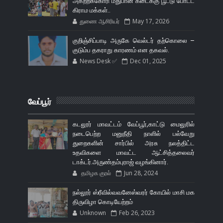
அகற்றக்கோரி மதுபான கடைக்கு பூட்டு போட்ட
கிராம மக்கள்..
துணை ஆசிரியர்
May 17, 2026
குறிஞ்சிப்பாடி அருகே வெல்டர் தற்கொலை –
குடும்ப தகராறு காரணம் என தகவல்.
News Desk ✅
Dec 01, 2025
வேப்பூர்
கடலூர் மாவட்டம் வேப்பூர்,காட்டு மைலுரில்
நடைபெற்ற மனுநீதி நாளில் பல்வேறு
துறைகளின் சார்பில் அரசு நலத்திட்ட
உதவிகளை மாவட்ட ஆட்சித்தலைவர்
டாக்டர்.அருண்தம்புராஜ் வழங்கினார்.
தமிழக குரல்
Jun 28, 2024
நல்லூர் ஸ்ரீவில்வவனேஸ்வரர் கோயில் மாசி மக
திருவிழா கொடியேற்றம்
Unknown
Feb 26, 2023