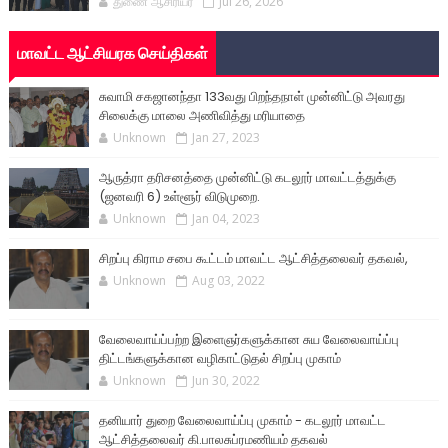
துணை ஆசிரியர்
Jul 26, 2026
மாவட்ட ஆட்சியரக செய்திகள்
சுவாமி சகஜானந்தா 133வது பிறந்தநாள் முன்னிட்டு அவரது
சிலைக்கு மாலை அணிவித்து மரியாதை
Unknown
Jan 27, 2023
ஆருத்ரா தரிசனத்தை முன்னிட்டு கடலூர் மாவட்டத்துக்கு
(ஜனவரி 6) உள்ளூர் விடுமுறை.
Unknown
Jan 04, 2023
சிறப்பு கிராம சபை கூட்டம் மாவட்ட ஆட்சித்தலைவர் தகவல்,
Unknown
Aug 03, 2022
வேலைவாய்ப்பற்ற இளைஞர்களுக்கான சுய வேலைவாய்ப்பு
திட்டங்களுக்கான வழிகாட்டுதல் சிறப்பு முகாம்
Unknown
Jun 30, 2022
தனியார் துறை வேலைவாய்ப்பு முகாம் - கடலூர் மாவட்ட
ஆட்சித்தலைவர் கி.பாலசுப்ரமணியம் தகவல்