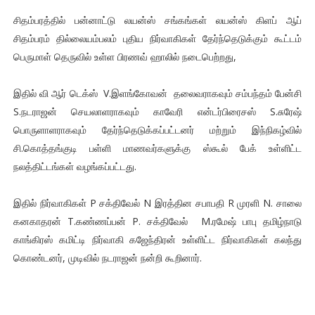
சிதம்பரத்தில் பன்னாட்டு லயன்ஸ் சங்கங்கள் லயன்ஸ் கிளப் ஆப்
சிதம்பரம் தில்லையம்பலம் புதிய நிர்வாகிகள் தேர்ந்தெடுக்கும் கூட்டம்
பெருமாள் தெருவில் உள்ள பிரணவ் ஹாலில் நடைபெற்றது,
இதில் வி ஆர் டெக்ஸ் V.இளங்கோவன் தலைவராகவும் சம்பந்தம் பேன்சி
S.நடராஜன் செயலாளராகவும் காவேரி என்டர்பிரைசஸ் S.சுரேஷ்
பொருளாளராகவும் தேர்ந்தெடுக்கப்பட்டனர் மற்றும் இந்நிகழ்வில்
சி.கொத்தங்குடி பள்ளி மாணவர்களுக்கு ஸ்கூல் பேக் உள்ளிட்ட
நலத்திட்டங்கள் வழங்கப்பட்டது.
இதில் நிர்வாகிகள் P சக்திவேல் N இரத்தின சபாபதி R முரளி N. சாலை
கனகாதரன் T.கண்ணப்பன் P. சக்திவேல் M.ரமேஷ் பாபு தமிழ்நாடு
காங்கிரஸ் கமிட்டி நிர்வாகி கஜேந்திரன் உள்ளிட்ட நிர்வாகிகள் கலந்து
கொண்டனர், முடிவில் நடராஜன் நன்றி கூறினார்.