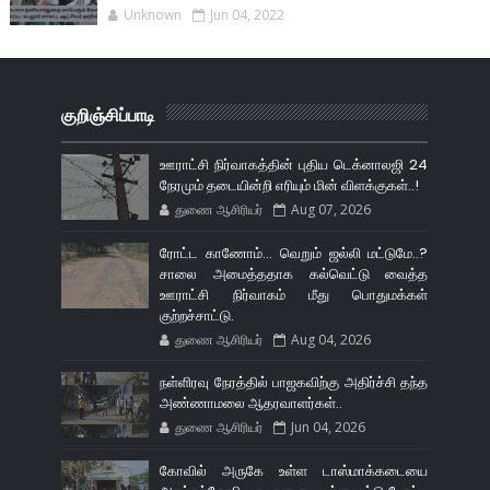
Unknown
Jun 04, 2022
குறிஞ்சிப்பாடி
ஊராட்சி நிர்வாகத்தின் புதிய டெக்னாலஜி 24
நேரமும் தடையின்றி எரியும் மின் விளக்குகள்..!
துணை ஆசிரியர்
Aug 07, 2026
ரோட்ட காணோம்... வெறும் ஜல்லி மட்டுமே..?
சாலை அமைத்ததாக கல்வெட்டு வைத்த
ஊராட்சி நிர்வாகம் மீது பொதுமக்கள்
குற்றச்சாட்டு.
துணை ஆசிரியர்
Aug 04, 2026
நள்ளிரவு நேரத்தில் பாஜகவிற்கு அதிர்ச்சி தந்த
அண்ணாமலை ஆதரவாளர்கள்..
துணை ஆசிரியர்
Jun 04, 2026
கோவில் அருகே உள்ள டாஸ்மாக்கடையை