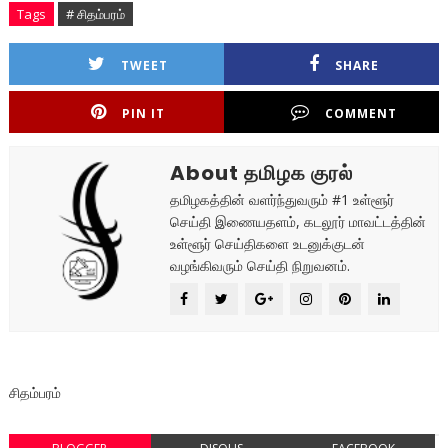
Tags
# சிதம்பரம்
TWEET
SHARE
PIN IT
COMMENT
About தமிழக குரல்
தமிழகத்தின் வளர்ந்துவரும் #1 உள்ளூர்
செய்தி இணையதளம், கடலூர் மாவட்டத்தின்
உள்ளூர் செய்திகளை உடனுக்குடன்
வழங்கிவரும் செய்தி நிறுவனம்.
சிதம்பரம்