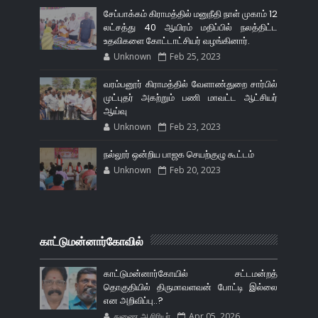
சேப்பாக்கம் கிராமத்தில் மனுநீதி நாள் முகாம் 12
லட்சத்து 40 ஆயிரம் மதிப்பில் நலத்திட்ட
உதவிகளை கோட்டாட்சியர் வழங்கினார்.
Unknown
Feb 25, 2023
வரம்பனூர் கிராமத்தில் வேளாண்துறை சார்பில்
முட்புதர் அகற்றும் பணி மாவட்ட ஆட்சியர்
ஆய்வு
Unknown
Feb 23, 2023
நல்லூர் ஒன்றிய பாஜக செயற்குழு கூட்டம்
Unknown
Feb 20, 2023
காட்டுமன்னார்கோவில்
காட்டுமன்னார்கோயில் சட்டமன்றத்
தொகுதியில் திருமாவளவன் போட்டி இல்லை
என அறிவிப்பு..?
துணை ஆசிரியர்
Apr 05, 2026