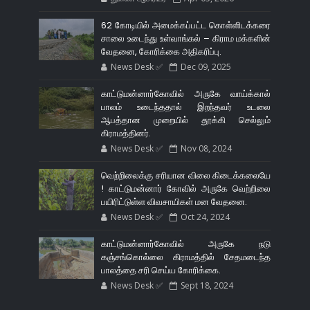
62 கோடியில் அமைக்கப்பட்ட கொள்ளிடக்கரை
சாலை உடைந்து உள்வாங்கல் – கிராம மக்களின்
வேதனை, கோரிக்கை அதிகரிப்பு.
News Desk ✅
Dec 09, 2025
காட்டுமன்னார்கோவில் அருகே வாய்க்கால்
பாலம் உடைந்ததால் இறந்தவர் உடலை
ஆபத்தான முறையில் தூக்கி செல்லும்
கிராமத்தினர்.
News Desk ✅
Nov 08, 2024
வெற்றிலைக்கு சரியான விலை கிடைக்கலையே
! காட்டுமன்னார் கோவில் அருகே வெற்றிலை
பயிரிட்டுள்ள விவசாயிகள் மன வேதனை.
News Desk ✅
Oct 24, 2024
காட்டுமன்னார்கோவில் அருகே நடு
கஞ்சங்கொல்லை கிராமத்தில் சேதமடைந்த
பாலத்தை சரி செய்ய கோரிக்கை.
News Desk ✅
Sept 18, 2024