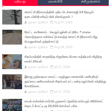
புதியது
புவனகிரி
ஸ்ரீமுஷ்ணம்
ஊராட்சி நிர்வாகத்தின் புதிய டெக்னாலஜி 24 நேரமும்
தடையின்றி எரியும் மின் விளக்குகள்..!
துணை ஆசிரியர்
Aug 07, 2026
ரோட்ட காணோம்... வெறும் ஜல்லி மட்டுமே..? சாலை
அமைத்ததாக கல்வெட்டு வைத்த ஊராட்சி நிர்வாகம் மீது
பொதுமக்கள் குற்றச்சாட்டு.
துணை ஆசிரியர்
Aug 04, 2026
சிதம்பரத்தில் காதலித்த சிறுமியை பேனா கத்தியால் கிழித்த
எலக்ட்ரீசியன்.
துணை ஆசிரியர்
Jul 27, 2026
இராஜ முத்தையா மாவட்ட மருத்துவ மனையில் பணிபுரியும்
தூய்மை பணியாளர்கள் சிதம்பரம் சட்டமன்ற உறுப்பினர் சந்தித்து
கோரிக்கை..
துணை ஆசிரியர்
Jul 27, 2026
ராயல் ராக்கர்ஸ் சார்பில் முதலாம் ஆண்டு மாபெரும் கிரிக்கெட்
தொடர் போட்டி ரூ 20,000 ரொக்கப் பரிசு..