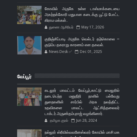
கோவில் அருகே உள்ள டாஸ்மாக்கடையை
அகற்றக்கோரி மதுபான கடைக்கு பூட்டு போட்ட
கிராம மக்கள்..
துணை ஆசிரியர்
May 17, 2026
குறிஞ்சிப்பாடி அருகே வெல்டர் தற்கொலை –
குடும்ப தகராறு காரணம் என தகவல்.
News Desk ✅
Dec 01, 2025
வேப்பூர்
கடலூர் மாவட்டம் வேப்பூர்,காட்டு மைலுரில்
நடைபெற்ற மனுநீதி நாளில் பல்வேறு
துறைகளின் சார்பில் அரசு நலத்திட்ட
உதவிகளை மாவட்ட ஆட்சித்தலைவர்
டாக்டர்.அருண்தம்புராஜ் வழங்கினார்.
தமிழக குரல்
Jun 28, 2024
நல்லூர் ஸ்ரீவில்வவனேஸ்வரர் கோயில் மாசி மக