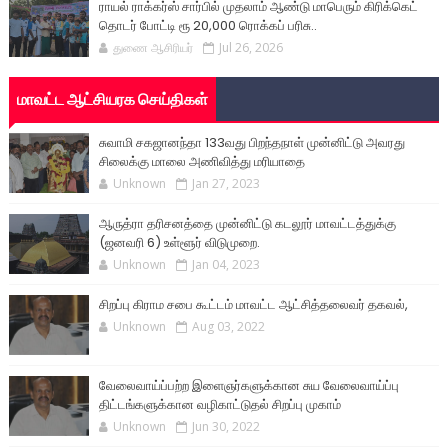
ராயல் ராக்கர்ஸ் சார்பில் முதலாம் ஆண்டு மாபெரும் கிரிக்கெட்
தொடர் போட்டி ரூ 20,000 ரொக்கப் பரிசு..
துணை ஆசிரியர்
Jul 26, 2026
மாவட்ட ஆட்சியரக செய்திகள்
சுவாமி சகஜானந்தா 133வது பிறந்தநாள் முன்னிட்டு அவரது
சிலைக்கு மாலை அணிவித்து மரியாதை
Unknown
Jan 27, 2023
ஆருத்ரா தரிசனத்தை முன்னிட்டு கடலூர் மாவட்டத்துக்கு
(ஜனவரி 6) உள்ளூர் விடுமுறை.
Unknown
Jan 04, 2023
சிறப்பு கிராம சபை கூட்டம் மாவட்ட ஆட்சித்தலைவர் தகவல்,
Unknown
Aug 03, 2022
வேலைவாய்ப்பற்ற இளைஞர்களுக்கான சுய வேலைவாய்ப்பு
திட்டங்களுக்கான வழிகாட்டுதல் சிறப்பு முகாம்
Unknown
Jun 30, 2022