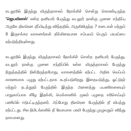
கடலூரில் இருந்து விருத்தாசலம் நோக்கிச் சென்று கொண்டிருந்த
'ஜெயவிலாஸ்'
என்ற தனியார் பேருந்து வடலூர் நான்கு முனை சந்திப்பு
அருகே திடீரென தீப்பிடித்து எரிந்ததில், அருகிலிருந்த 7 கடைகள் மற்றும்
8 இருசக்கர வாகனங்கள் தீக்கிரையான சம்பவம் பெரும் பரபரப்பை
ஏற்படுத்தியுள்ளது.
கடலூரில் இருந்து விருத்தாசலம் நோக்கிச் சென்ற தனியார் பேருந்து,
வடலூர் நான்கு முனை சந்திப்பில் உள்ள விருத்தாசலம் பேருந்து
நிறுத்தத்தில் நின்றிருந்தபோது, வாகனத்தில் ஏற்பட்ட அதிக வெப்பம்
காரணமாக பழுது ஏற்பட்டதாக கூறப்படுகிறது. இதையடுத்து, ஓட்டுநர்
மற்றும் நடத்துநர் பேருந்தில் இருந்த அனைத்து பயணிகளையும்
பாதுகாப்பாக கீழே இறக்கி, மெக்கானிக் மூலம் பழுதை சரிசெய்யும்
பணியில் ஈடுபட்டிருந்தனர். அப்போது திடீரென பேருந்தில் தீ விபத்து
ஏற்பட்டது. சில நிமிடங்களில் தீ வேகமாக பரவி பேருந்து முழுவதும் எரிந்து
நாசமானது.