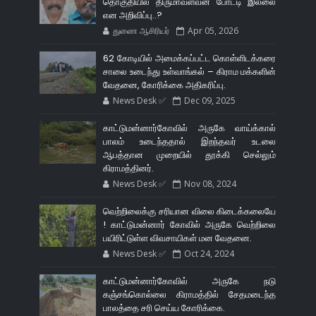
தொகுதியில் திருமாவளவன் போட்டி இல்லை
என அறிவிப்பு..?
துணை ஆசிரியர்
Apr 05, 2026
62 கோடியில் அமைக்கப்பட்ட கொள்ளிடக்கரை
சாலை உடைந்து உள்வாங்கல் – கிராம மக்களின்
வேதனை, கோரிக்கை அதிகரிப்பு.
News Desk ✅
Dec 09, 2025
காட்டுமன்னார்கோவில் அருகே வாய்க்கால்
பாலம் உடைந்ததால் இறந்தவர் உடலை
ஆபத்தான முறையில் தூக்கி செல்லும்
கிராமத்தினர்.
News Desk ✅
Nov 08, 2024
வெற்றிலைக்கு சரியான விலை கிடைக்கலையே
! காட்டுமன்னார் கோவில் அருகே வெற்றிலை
பயிரிட்டுள்ள விவசாயிகள் மன வேதனை.
News Desk ✅
Oct 24, 2024
காட்டுமன்னார்கோவில் அருகே நடு
கஞ்சங்கொல்லை கிராமத்தில் சேதமடைந்த
பாலத்தை சரி செய்ய கோரிக்கை.