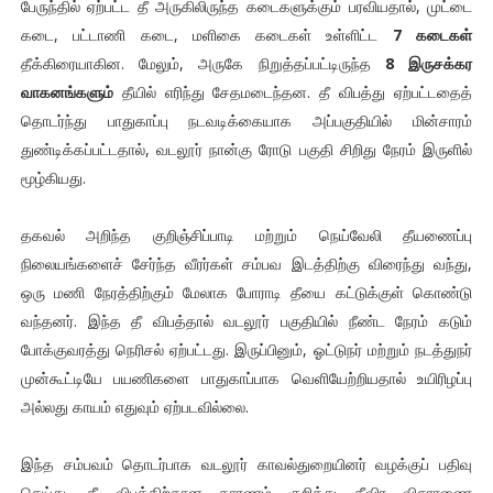
பேருந்தில் ஏற்பட்ட தீ அருகிலிருந்த கடைகளுக்கும் பரவியதால், முட்டை
கடை, பட்டாணி கடை, மளிகை கடைகள் உள்ளிட்ட
7 கடைகள்
தீக்கிரையாகின. மேலும், அருகே நிறுத்தப்பட்டிருந்த
8 இருசக்கர
வாகனங்களும்
தீயில் எரிந்து சேதமடைந்தன. தீ விபத்து ஏற்பட்டதைத்
தொடர்ந்து பாதுகாப்பு நடவடிக்கையாக அப்பகுதியில் மின்சாரம்
துண்டிக்கப்பட்டதால், வடலூர் நான்கு ரோடு பகுதி சிறிது நேரம் இருளில்
மூழ்கியது.
தகவல் அறிந்த குறிஞ்சிப்பாடி மற்றும் நெய்வேலி தீயணைப்பு
நிலையங்களைச் சேர்ந்த வீரர்கள் சம்பவ இடத்திற்கு விரைந்து வந்து,
ஒரு மணி நேரத்திற்கும் மேலாக போராடி தீயை கட்டுக்குள் கொண்டு
வந்தனர். இந்த தீ விபத்தால் வடலூர் பகுதியில் நீண்ட நேரம் கடும்
போக்குவரத்து நெரிசல் ஏற்பட்டது. இருப்பினும், ஓட்டுநர் மற்றும் நடத்துநர்
முன்கூட்டியே பயணிகளை பாதுகாப்பாக வெளியேற்றியதால் உயிரிழப்பு
அல்லது காயம் எதுவும் ஏற்படவில்லை.
இந்த சம்பவம் தொடர்பாக வடலூர் காவல்துறையினர் வழக்குப் பதிவு
செய்து, தீ விபத்திற்கான காரணம் குறித்து தீவிர விசாரணை