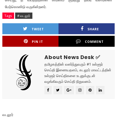
மேற்கொண்டு வருகின்றனர்.
Tags
# வடலூர்
TWEET
SHARE
PIN IT
COMMENT
About News Desk ✅
தமிழகத்தின் வளர்ந்துவரும் #1 உள்ளூர்
செய்தி இணையதளம், கடலூர் மாவட்டத்தின்
உள்ளூர் செய்திகளை உடனுக்குடன்
வழங்கிவரும் செய்தி நிறுவனம்.
வடலூர்