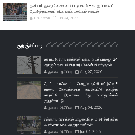
தனியார் துறை வேலைவாய்ப்பு முகாம் - கடலூர் மாவட்ட
ஆட்சித்தலைவர் கி.பாலசுப்ரமணியம் தகவல்
Unknown
Jun 04, 2022
குறிஞ்சிப்பாடி
ஊராட்சி நிர்வாகத்தின் புதிய டெக்னாலஜி 24
நேரமும் தடையின்றி எரியும் மின் விளக்குகள்..!
துணை ஆசிரியர்
Aug 07, 2026
ரோட்ட காணோம்... வெறும் ஜல்லி மட்டுமே..?
சாலை அமைத்ததாக கல்வெட்டு வைத்த
ஊராட்சி நிர்வாகம் மீது பொதுமக்கள்
குற்றச்சாட்டு.
துணை ஆசிரியர்
Aug 04, 2026
நள்ளிரவு நேரத்தில் பாஜகவிற்கு அதிர்ச்சி தந்த
அண்ணாமலை ஆதரவாளர்கள்..
துணை ஆசிரியர்
Jun 04, 2026