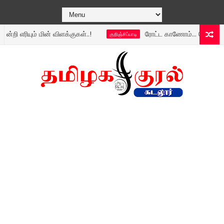
ியும் மின் விளக்குகள்..!
ரோட்ட காணோம்... வெறும் ஜல்லி ம
குறிஞ்சிப்பாடி