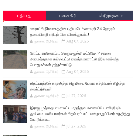
புதியது
புவனகிரி
ஸ்ரீமுஷ்ணம்
ஊராட்சி நிர்வாகத்தின் புதிய டெக்னாலஜி 24 நேரமும்
தடையின்றி எரியும் மின் விளக்குகள்..!
துணை ஆசிரியர்
Aug 07, 2026
ரோட்ட காணோம்... வெறும் ஜல்லி மட்டுமே..? சாலை
அமைத்ததாக கல்வெட்டு வைத்த ஊராட்சி நிர்வாகம் மீது
பொதுமக்கள் குற்றச்சாட்டு.
துணை ஆசிரியர்
Aug 04, 2026
சிதம்பரத்தில் காதலித்த சிறுமியை பேனா கத்தியால் கிழித்த
எலக்ட்ரீசியன்.
துணை ஆசிரியர்
Jul 27, 2026
இராஜ முத்தையா மாவட்ட மருத்துவ மனையில் பணிபுரியும்
தூய்மை பணியாளர்கள் சிதம்பரம் சட்டமன்ற உறுப்பினர் சந்தித்து
கோரிக்கை..
துணை ஆசிரியர்
Jul 27, 2026