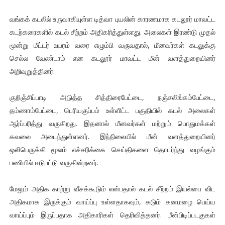
வங்கக் கடலில் உருவாகியுள்ள டித்வா புயலின் காரணமாக கடலூர் மாவட்ட
கடற்கரைகளில் கடல் சீற்றம் அதிகரித்துள்ளது. அலைகள் இரண்டு முதல்
மூன்று மீட்டர் உயரம் வரை எழும்பி வருவதால், மீனவர்கள் கடலுக்கு
செல்ல வேண்டாம் என கடலூர் மாவட்ட மீன் வளத்துறையினர்
அறிவுறுத்தினர்.
குறிஞ்சிப்பாடி அடுத்த சித்திரைபேட்டை, நஞ்சலிங்கம்பேட்டை,
தம்ணாம்பேட்டை, பெரியகுப்பம் உள்ளிட்ட பகுதியில் கடல் அலைகள்
ஆர்ப்பரித்து வருகிறது. இதனால் மீனவர்கள் மற்றும் பொதுமக்கள்
கவலை அடைந்துள்ளனர். இந்நிலையில் மீன் வளத்துறையினர்
ஒலிபெருக்கி மூலம் எச்சரிக்கை செய்திகளை தொடர்ந்து வழங்கும்
பணியில் ஈடுபட்டு வருகின்றனர்.
மேலும் அதிக காற்று வீசக்கூடும் என்பதால் கடல் சீற்றம் இயல்பை விட
அதிகமாக இருக்கும் வாய்ப்பு உள்ளதாகவும், கடும் கனமழை பெய்ய
வாய்ப்பும் இருப்பதாக அதிகாரிகள் தெரிவித்தனர். மீன்பிடிப்படகுகள்