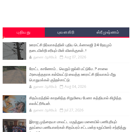
புதியது
புவனகிரி
ஸ்ரீமுஷ்ணம்
ஊராட்சி நிர்வாகத்தின் புதிய டெக்னாலஜி 24 நேரமும்
தடையின்றி எரியும் மின் விளக்குகள்..!
துணை ஆசிரியர்
Aug 07, 2026
ரோட்ட காணோம்... வெறும் ஜல்லி மட்டுமே..? சாலை
அமைத்ததாக கல்வெட்டு வைத்த ஊராட்சி நிர்வாகம் மீது
பொதுமக்கள் குற்றச்சாட்டு.
துணை ஆசிரியர்
Aug 04, 2026
சிதம்பரத்தில் காதலித்த சிறுமியை பேனா கத்தியால் கிழித்த
எலக்ட்ரீசியன்.
துணை ஆசிரியர்
Jul 27, 2026
இராஜ முத்தையா மாவட்ட மருத்துவ மனையில் பணிபுரியும்
தூய்மை பணியாளர்கள் சிதம்பரம் சட்டமன்ற உறுப்பினர் சந்தித்து