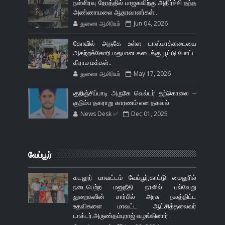
நள்ளிரவு நேரத்தில் பாஜகவிற்கு அதிர்ச்சி தந்த
அண்ணாமலை ஆதரவாளர்கள்..
துணை ஆசிரியர்
Jun 04, 2026
கோவில் அருகே உள்ள டாஸ்மாக்கடையை
அகற்றக்கோரி மதுபான கடைக்கு பூட்டு போட்ட
கிராம மக்கள்..
துணை ஆசிரியர்
May 17, 2026
குறிஞ்சிப்பாடி அருகே வெல்டர் தற்கொலை –
குடும்ப தகராறு காரணம் என தகவல்.
News Desk ✅
Dec 01, 2025
வேப்பூர்
கடலூர் மாவட்டம் வேப்பூர்,காட்டு மைலுரில்
நடைபெற்ற மனுநீதி நாளில் பல்வேறு
துறைகளின் சார்பில் அரசு நலத்திட்ட
உதவிகளை மாவட்ட ஆட்சித்தலைவர்
டாக்டர்.அருண்தம்புராஜ் வழங்கினார்.