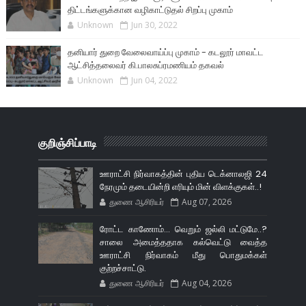
திட்டங்களுக்கான வழிகாட்டுதல் சிறப்பு முகாம்
Unknown
Jun 30, 2022
தனியார் துறை வேலைவாய்ப்பு முகாம் - கடலூர் மாவட்ட
ஆட்சித்தலைவர் கி.பாலசுப்ரமணியம் தகவல்
Unknown
Jun 04, 2022
குறிஞ்சிப்பாடி
ஊராட்சி நிர்வாகத்தின் புதிய டெக்னாலஜி 24
நேரமும் தடையின்றி எரியும் மின் விளக்குகள்..!
துணை ஆசிரியர்
Aug 07, 2026
ரோட்ட காணோம்... வெறும் ஜல்லி மட்டுமே..?
சாலை அமைத்ததாக கல்வெட்டு வைத்த
ஊராட்சி நிர்வாகம் மீது பொதுமக்கள்
குற்றச்சாட்டு.
துணை ஆசிரியர்
Aug 04, 2026