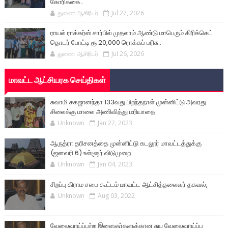
கோரிக்கை..
துணை ஆசிரியர்
Jul 27, 2026
ராயல் ராக்கர்ஸ் சார்பில் முதலாம் ஆண்டு மாபெரும் கிரிக்கெட்
தொடர் போட்டி ரூ 20,000 ரொக்கப் பரிசு..
துணை ஆசிரியர்
Jul 26, 2026
மாவட்ட ஆட்சியரக செய்திகள்
சுவாமி சகஜானந்தா 133வது பிறந்தநாள் முன்னிட்டு அவரது
சிலைக்கு மாலை அணிவித்து மரியாதை
Unknown
Jan 27, 2023
ஆருத்ரா தரிசனத்தை முன்னிட்டு கடலூர் மாவட்டத்துக்கு
(ஜனவரி 6) உள்ளூர் விடுமுறை.
Unknown
Jan 04, 2023
சிறப்பு கிராம சபை கூட்டம் மாவட்ட ஆட்சித்தலைவர் தகவல்,
Unknown
Aug 03, 2022
வேலைவாய்ப்பற்ற இளைஞர்களுக்கான சுய வேலைவாய்ப்பு