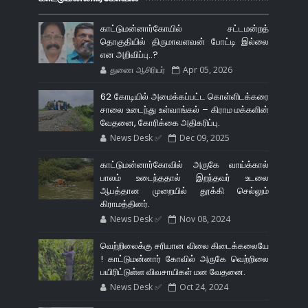
காட்டுமன்னார்கோயில் சட்டமன்றத்
தொகுதியில் திருமாவளவன் போட்டி இல்லை
என அறிவிப்பு..?
துணை ஆசிரியர்
Apr 05, 2026
62 கோடியில் அமைக்கப்பட்ட கொள்ளிடக்கரை
சாலை உடைந்து உள்வாங்கல் – கிராம மக்களின்
வேதனை, கோரிக்கை அதிகரிப்பு.
News Desk ✅
Dec 09, 2025
காட்டுமன்னார்கோவில் அருகே வாய்க்கால்
பாலம் உடைந்ததால் இறந்தவர் உடலை
ஆபத்தான முறையில் தூக்கி செல்லும்
கிராமத்தினர்.
News Desk ✅
Nov 08, 2024
வெற்றிலைக்கு சரியான விலை கிடைக்கலையே
! காட்டுமன்னார் கோவில் அருகே வெற்றிலை
பயிரிட்டுள்ள விவசாயிகள் மன வேதனை.
News Desk ✅
Oct 24, 2024