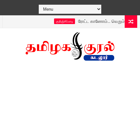
ரோட்ட காணோம்... வெறும் ஜல்லி மட்டுமே
குறிஞ்சிப்பாடி