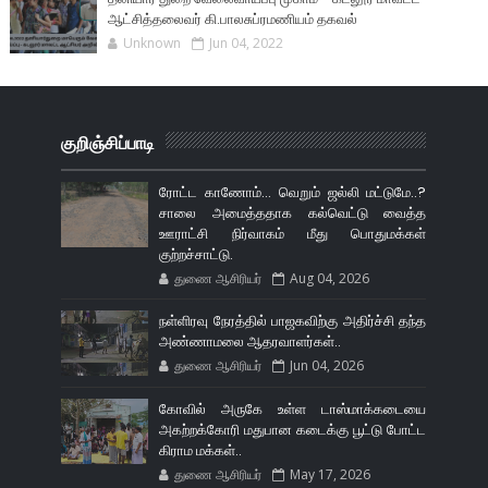
ஆட்சித்தலைவர் கி.பாலசுப்ரமணியம் தகவல்
Unknown
Jun 04, 2022
குறிஞ்சிப்பாடி
ரோட்ட காணோம்... வெறும் ஜல்லி மட்டுமே..?
சாலை அமைத்ததாக கல்வெட்டு வைத்த
ஊராட்சி நிர்வாகம் மீது பொதுமக்கள்
குற்றச்சாட்டு.
துணை ஆசிரியர்
Aug 04, 2026
நள்ளிரவு நேரத்தில் பாஜகவிற்கு அதிர்ச்சி தந்த
அண்ணாமலை ஆதரவாளர்கள்..
துணை ஆசிரியர்
Jun 04, 2026
கோவில் அருகே உள்ள டாஸ்மாக்கடையை
அகற்றக்கோரி மதுபான கடைக்கு பூட்டு போட்ட
கிராம மக்கள்..
துணை ஆசிரியர்
May 17, 2026