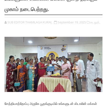
முகாம் நடைபெற்றது.
SUB EDITOR THAMILAGA KURAL
September 19, 2025
கடலூர்,
சேத்தியாத்தோப்பு அருகே பூதங்குடியில் உங்களுடன் ஸ்டாலின் மக்கள்