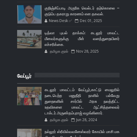
குறிஞ்சிப்பாடி அருகே வெல்டர் தற்கொலை –
குடும்ப தகராறு காரணம் என தகவல்.
News Desk ✅
Dec 01, 2025
டித்வா புயல் தாக்கம்: கடலூர் மாவட்ட
மீனவர்களுக்கு மீன் வளத்துறையினர்
எச்சரிக்கை.
தமிழக குரல்
Nov 28, 2025
வேப்பூர்
கடலூர் மாவட்டம் வேப்பூர்,காட்டு மைலுரில்
நடைபெற்ற மனுநீதி நாளில் பல்வேறு
துறைகளின் சார்பில் அரசு நலத்திட்ட
உதவிகளை மாவட்ட ஆட்சித்தலைவர்
டாக்டர்.அருண்தம்புராஜ் வழங்கினார்.
தமிழக குரல்
Jun 28, 2024
நல்லூர் ஸ்ரீவில்வவனேஸ்வரர் கோயில் மாசி மக