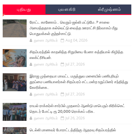
புதியது
புவனகிரி
ஸ்ரீமுஷ்ணம்
ரோட்ட காணோம்... வெறும் ஜல்லி மட்டுமே..? சாலை
அமைத்ததாக கல்வெட்டு வைத்த ஊராட்சி நிர்வாகம் மீது
பொதுமக்கள் குற்றச்சாட்டு.
துணை ஆசிரியர்
Aug 04, 2026
சிதம்பரத்தில் காதலித்த சிறுமியை பேனா கத்தியால் கிழித்த
எலக்ட்ரீசியன்.
துணை ஆசிரியர்
Jul 27, 2026
இராஜ முத்தையா மாவட்ட மருத்துவ மனையில் பணிபுரியும்
தூய்மை பணியாளர்கள் சிதம்பரம் சட்டமன்ற உறுப்பினர் சந்தித்து
கோரிக்கை..
துணை ஆசிரியர்
Jul 27, 2026
ராயல் ராக்கர்ஸ் சார்பில் முதலாம் ஆண்டு மாபெரும் கிரிக்கெட்
தொடர் போட்டி ரூ 20,000 ரொக்கப் பரிசு..
துணை ஆசிரியர்
Jul 26, 2026
டெல்லி மாணவர் போராட்டத்திற்கு ஆதரவு சிதம்பரத்தில்