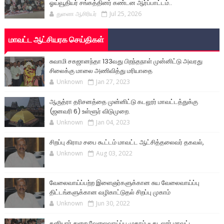
ஓய்வூதியர் சங்கத்தினர் கண்டன ஆர்ப்பாட்டம்..
துணை ஆசிரியர்
Jul 25, 2026
மாவட்ட ஆட்சியரக செய்திகள்
சுவாமி சகஜானந்தா 133வது பிறந்தநாள் முன்னிட்டு அவரது
சிலைக்கு மாலை அணிவித்து மரியாதை
Unknown
Jan 27, 2023
ஆருத்ரா தரிசனத்தை முன்னிட்டு கடலூர் மாவட்டத்துக்கு
(ஜனவரி 6) உள்ளூர் விடுமுறை.
Unknown
Jan 04, 2023
சிறப்பு கிராம சபை கூட்டம் மாவட்ட ஆட்சித்தலைவர் தகவல்,
Unknown
Aug 03, 2022
வேலைவாய்ப்பற்ற இளைஞர்களுக்கான சுய வேலைவாய்ப்பு
திட்டங்களுக்கான வழிகாட்டுதல் சிறப்பு முகாம்
Unknown
Jun 30, 2022
தனியார் துறை வேலைவாய்ப்பு முகாம் - கடலூர் மாவட்ட