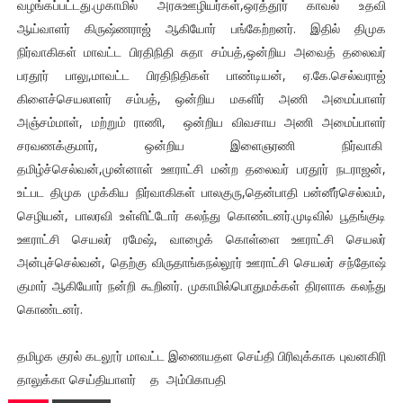
வழங்கப்பட்டது.முகாமில் அரசுஊழியர்கள்,ஒரத்தூர் காவல் உதவி
ஆய்வாளர் கிருஷ்ணராஜ் ஆகியோர் பங்கேற்றனர். இதில் திமுக
நிர்வாகிகள் மாவட்ட பிரதிநிதி சுதா சம்பத்,ஒன்றிய அவைத் தலைவர்
பரதூர் பாலு,மாவட்ட பிரதிநிதிகள் பாண்டியன், ஏ.கே.செல்வராஜ்
கிளைச்செயலாளர் சம்பத், ஒன்றிய மகளிர் அணி அமைப்பாளர்
அஞ்சம்மாள், மற்றும் ராணி, ஒன்றிய விவசாய அணி அமைப்பாளர்
சரவணக்குமார், ஒன்றிய இளைஞரணி நிர்வாகி
தமிழ்ச்செல்வன்,முன்னாள் ஊராட்சி மன்ற தலைவர் பரதூர் நடராஜன்,
உட்பட திமுக முக்கிய நிர்வாகிகள் பாலகுரு,தென்பாதி பன்னீர்செல்வம்,
செழியன், பாலரவி உள்ளிட்டோர் கலந்து கொண்டனர்.முடிவில் பூதங்குடி
ஊராட்சி செயலர் ரமேஷ், வாழைக் கொள்ளை ஊராட்சி செயலர்
அன்புச்செல்வன், தெற்கு விருதாங்கநல்லூர் ஊராட்சி செயலர் சந்தோஷ்
குமார் ஆகியோர் நன்றி கூறினர். முகாமில்பொதுமக்கள் திரளாக கலந்து
கொண்டனர்.
தமிழக குரல் கடலூர் மாவட்ட இணையதள செய்தி பிரிவுக்காக புவனகிரி
தாலுக்கா செய்தியாளர் த அம்பிகாபதி