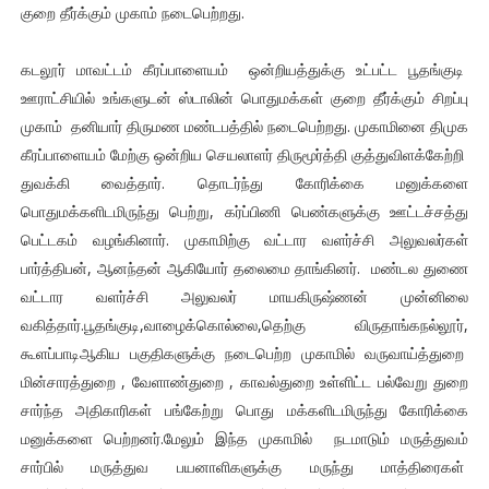
குறை தீர்க்கும் முகாம் நடைபெற்றது.
கடலூர் மாவட்டம் கீரப்பாளையம் ஒன்றியத்துக்கு உட்பட்ட பூதங்குடி
ஊராட்சியில் உங்களுடன் ஸ்டாலின் பொதுமக்கள் குறை தீர்க்கும் சிறப்பு
முகாம் தனியார் திருமண மண்டபத்தில் நடைபெற்றது. முகாமினை திமுக
கீரப்பாளையம் மேற்கு ஒன்றிய செயலாளர் திருமூர்த்தி குத்துவிளக்கேற்றி
துவக்கி வைத்தார். தொடர்ந்து கோரிக்கை மனுக்களை
பொதுமக்களிடமிருந்து பெற்று, கர்ப்பிணி பெண்களுக்கு ஊட்டச்சத்து
பெட்டகம் வழங்கினார். முகாமிற்கு வட்டார வளர்ச்சி அலுவலர்கள்
பார்த்திபன், ஆனந்தன் ஆகியோர் தலைமை தாங்கினர். மண்டல துணை
வட்டார வளர்ச்சி அலுவலர் மாயகிருஷ்ணன் முன்னிலை
வகித்தார்.பூதங்குடி,வாழைக்கொல்லை,தெற்கு விருதாங்கநல்லூர்,
கூளப்பாடிஆகிய பகுதிகளுக்கு நடைபெற்ற முகாமில் வருவாய்த்துறை
மின்சாரத்துறை , வேளாண்துறை , காவல்துறை உள்ளிட்ட பல்வேறு துறை
சார்ந்த அதிகாரிகள் பங்கேற்று பொது மக்களிடமிருந்து கோரிக்கை
மனுக்களை பெற்றனர்.மேலும் இந்த முகாமில் நடமாடும் மருத்துவம்
சார்பில் மருத்துவ பயனாளிகளுக்கு மருந்து மாத்திரைகள்