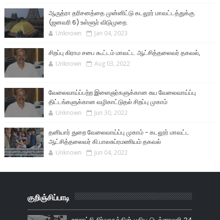
ஆருத்ரா தரிசனத்தை முன்னிட்டு கடலூர் மாவட்டத்துக்கு
(ஜனவரி 6) உள்ளூர் விடுமுறை.
Unknown
Jan 04, 2023
சிறப்பு கிராம சபை கூட்டம் மாவட்ட ஆட்சித்தலைவர் தகவல்,
Unknown
Aug 03, 2022
வேலைவாய்ப்பற்ற இளைஞர்களுக்கான சுய வேலைவாய்ப்பு
திட்டங்களுக்கான வழிகாட்டுதல் சிறப்பு முகாம்
Unknown
Jun 30, 2022
தனியார் துறை வேலைவாய்ப்பு முகாம் - கடலூர் மாவட்ட
ஆட்சித்தலைவர் கி.பாலசுப்ரமணியம் தகவல்
Unknown
Jun 04, 2022
குறிஞ்சிப்பாடி
ஊராட்சி நிர்வாகத்தின் புதிய டெக்னாலஜி 24