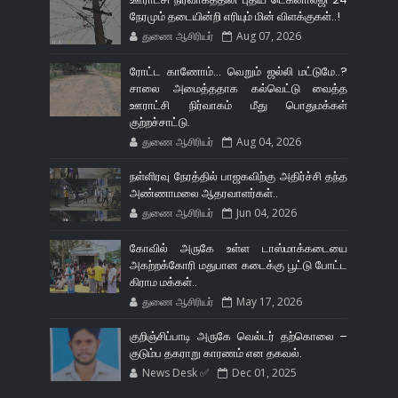
நேரமும் தடையின்றி எரியும் மின் விளக்குகள்..!
துணை ஆசிரியர்
Aug 07, 2026
ரோட்ட காணோம்... வெறும் ஜல்லி மட்டுமே..?
சாலை அமைத்ததாக கல்வெட்டு வைத்த
ஊராட்சி நிர்வாகம் மீது பொதுமக்கள்
குற்றச்சாட்டு.
துணை ஆசிரியர்
Aug 04, 2026
நள்ளிரவு நேரத்தில் பாஜகவிற்கு அதிர்ச்சி தந்த
அண்ணாமலை ஆதரவாளர்கள்..
துணை ஆசிரியர்
Jun 04, 2026
கோவில் அருகே உள்ள டாஸ்மாக்கடையை
அகற்றக்கோரி மதுபான கடைக்கு பூட்டு போட்ட
கிராம மக்கள்..
துணை ஆசிரியர்
May 17, 2026
குறிஞ்சிப்பாடி அருகே வெல்டர் தற்கொலை –
குடும்ப தகராறு காரணம் என தகவல்.
News Desk ✅
Dec 01, 2025