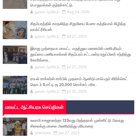
பொதுமக்கள் குற்றச்சாட்டு.
துணை ஆசிரியர்
Aug 04, 2026
சிதம்பரத்தில் காதலித்த சிறுமியை பேனா கத்தியால் கிழித்த
எலக்ட்ரீசியன்.
துணை ஆசிரியர்
Jul 27, 2026
இராஜ முத்தையா மாவட்ட மருத்துவ மனையில் பணிபுரியும்
தூய்மை பணியாளர்கள் சிதம்பரம் சட்டமன்ற உறுப்பினர் சந்தித்து
கோரிக்கை..
துணை ஆசிரியர்
Jul 27, 2026
ராயல் ராக்கர்ஸ் சார்பில் முதலாம் ஆண்டு மாபெரும் கிரிக்கெட்
தொடர் போட்டி ரூ 20,000 ரொக்கப் பரிசு..
துணை ஆசிரியர்
Jul 26, 2026
மாவட்ட ஆட்சியரக செய்திகள்
சுவாமி சகஜானந்தா 133வது பிறந்தநாள் முன்னிட்டு அவரது
சிலைக்கு மாலை அணிவித்து மரியாதை
Unknown
Jan 27, 2023