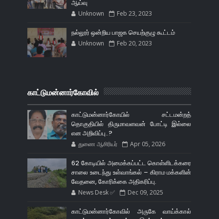
ஆய்வு
Unknown
Feb 23, 2023
நல்லூர் ஒன்றிய பாஜக செயற்குழு கூட்டம்
Unknown
Feb 20, 2023
காட்டுமன்னார்கோவில்
காட்டுமன்னார்கோயில் சட்டமன்றத்
தொகுதியில் திருமாவளவன் போட்டி இல்லை
என அறிவிப்பு..?
துணை ஆசிரியர்
Apr 05, 2026
62 கோடியில் அமைக்கப்பட்ட கொள்ளிடக்கரை
சாலை உடைந்து உள்வாங்கல் – கிராம மக்களின்
வேதனை, கோரிக்கை அதிகரிப்பு.
News Desk ✅
Dec 09, 2025
காட்டுமன்னார்கோவில் அருகே வாய்க்கால்