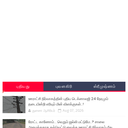
புதியது
புவனகிரி
ஸ்ரீமுஷ்ணம்
ஊராட்சி நிர்வாகத்தின் புதிய டெக்னாலஜி 24 நேரமும்
தடையின்றி எரியும் மின் விளக்குகள்..!
துணை ஆசிரியர்
Aug 07, 2026
ரோட்ட காணோம்... வெறும் ஜல்லி மட்டுமே..? சாலை
அமைத்ததாக கல்வெட்டு வைத்த ஊராட்சி நிர்வாகம் மீது