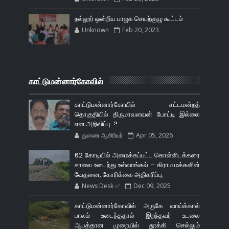
நல்லூர் ஒன்றிய பாஜக செயற்குழு கூட்டம்
Unknown
Feb 20, 2023
காட்டுமன்னார்கோவில்
காட்டுமன்னார்கோயில் சட்டமன்றத்
தொகுதியில் திருமாவளவன் போட்டி இல்லை
என அறிவிப்பு..?
துணை ஆசிரியர்
Apr 05, 2026
62 கோடியில் அமைக்கப்பட்ட கொள்ளிடக்கரை
சாலை உடைந்து உள்வாங்கல் – கிராம மக்களின்
வேதனை, கோரிக்கை அதிகரிப்பு.
News Desk ✅
Dec 09, 2025
காட்டுமன்னார்கோவில் அருகே வாய்க்கால்
பாலம் உடைந்ததால் இறந்தவர் உடலை
ஆபத்தான முறையில் தூக்கி செல்லும்