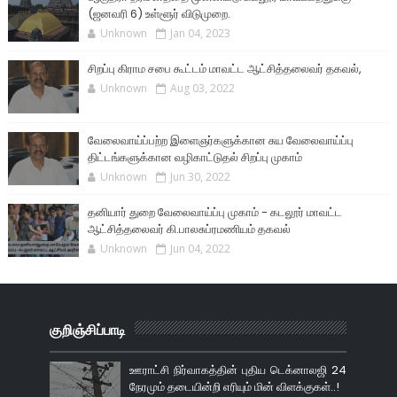
(ஜனவரி 6) உள்ளூர் விடுமுறை.
Unknown
Jan 04, 2023
சிறப்பு கிராம சபை கூட்டம் மாவட்ட ஆட்சித்தலைவர் தகவல்,
Unknown
Aug 03, 2022
வேலைவாய்ப்பற்ற இளைஞர்களுக்கான சுய வேலைவாய்ப்பு
திட்டங்களுக்கான வழிகாட்டுதல் சிறப்பு முகாம்
Unknown
Jun 30, 2022
தனியார் துறை வேலைவாய்ப்பு முகாம் - கடலூர் மாவட்ட
ஆட்சித்தலைவர் கி.பாலசுப்ரமணியம் தகவல்
Unknown
Jun 04, 2022
குறிஞ்சிப்பாடி
ஊராட்சி நிர்வாகத்தின் புதிய டெக்னாலஜி 24
நேரமும் தடையின்றி எரியும் மின் விளக்குகள்..!