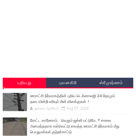
புதியது
புவனகிரி
ஸ்ரீமுஷ்ணம்
ஊராட்சி நிர்வாகத்தின் புதிய டெக்னாலஜி 24 நேரமும்
தடையின்றி எரியும் மின் விளக்குகள்..!
துணை ஆசிரியர்
Aug 07, 2026
ரோட்ட காணோம்... வெறும் ஜல்லி மட்டுமே..? சாலை
அமைத்ததாக கல்வெட்டு வைத்த ஊராட்சி நிர்வாகம் மீது
பொதுமக்கள் குற்றச்சாட்டு.