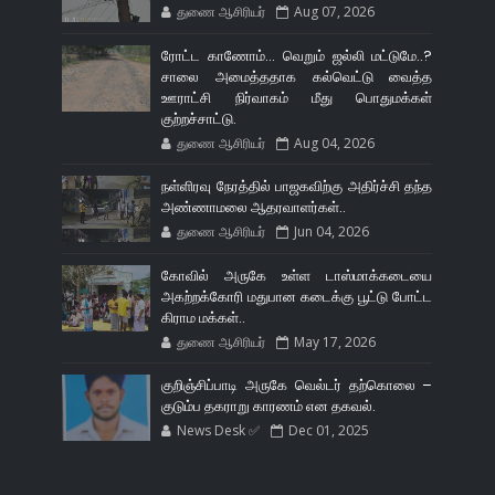
துணை ஆசிரியர்
Aug 07, 2026
ரோட்ட காணோம்... வெறும் ஜல்லி மட்டுமே..?
சாலை அமைத்ததாக கல்வெட்டு வைத்த
ஊராட்சி நிர்வாகம் மீது பொதுமக்கள்
குற்றச்சாட்டு.
துணை ஆசிரியர்
Aug 04, 2026
நள்ளிரவு நேரத்தில் பாஜகவிற்கு அதிர்ச்சி தந்த
அண்ணாமலை ஆதரவாளர்கள்..
துணை ஆசிரியர்
Jun 04, 2026
கோவில் அருகே உள்ள டாஸ்மாக்கடையை
அகற்றக்கோரி மதுபான கடைக்கு பூட்டு போட்ட
கிராம மக்கள்..
துணை ஆசிரியர்
May 17, 2026
குறிஞ்சிப்பாடி அருகே வெல்டர் தற்கொலை –
குடும்ப தகராறு காரணம் என தகவல்.
News Desk ✅
Dec 01, 2025