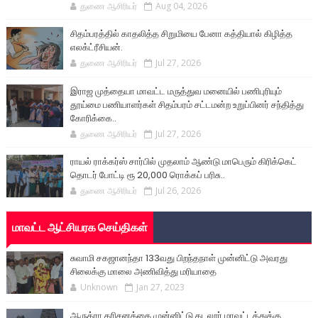
துணை ஆசிரியர்
Aug 04, 2026
சிதம்பரத்தில் காதலித்த சிறுமியை பேனா கத்தியால் கிழித்த
எலக்ட்ரீசியன்.
துணை ஆசிரியர்
Jul 27, 2026
இராஜ முத்தையா மாவட்ட மருத்துவ மனையில் பணிபுரியும்
தூய்மை பணியாளர்கள் சிதம்பரம் சட்டமன்ற உறுப்பினர் சந்தித்து
கோரிக்கை..
துணை ஆசிரியர்
Jul 27, 2026
ராயல் ராக்கர்ஸ் சார்பில் முதலாம் ஆண்டு மாபெரும் கிரிக்கெட்
தொடர் போட்டி ரூ 20,000 ரொக்கப் பரிசு..
துணை ஆசிரியர்
Jul 26, 2026
மாவட்ட ஆட்சியரக செய்திகள்
சுவாமி சகஜானந்தா 133வது பிறந்தநாள் முன்னிட்டு அவரது
சிலைக்கு மாலை அணிவித்து மரியாதை
Unknown
Jan 27, 2023
ஆருத்ரா தரிசனத்தை முன்னிட்டு கடலூர் மாவட்டத்துக்கு