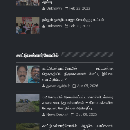
ஆய்வு
Unknown
Feb 23, 2023
நல்லூர் ஒன்றிய பாஜக செயற்குழு கூட்டம்
Unknown
Feb 20, 2023
காட்டுமன்னார்கோவில்
காட்டுமன்னார்கோயில் சட்டமன்றத்
தொகுதியில் திருமாவளவன் போட்டி இல்லை
என அறிவிப்பு..?
துணை ஆசிரியர்
Apr 05, 2026
62 கோடியில் அமைக்கப்பட்ட கொள்ளிடக்கரை
சாலை உடைந்து உள்வாங்கல் – கிராம மக்களின்
வேதனை, கோரிக்கை அதிகரிப்பு.
News Desk ✅
Dec 09, 2025
காட்டுமன்னார்கோவில் அருகே வாய்க்கால்