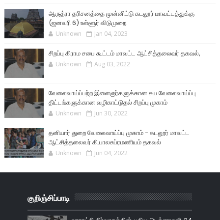
ஆருத்ரா தரிசனத்தை முன்னிட்டு கடலூர் மாவட்டத்துக்கு
(ஜனவரி 6) உள்ளூர் விடுமுறை.
Unknown
Jan 04, 2023
சிறப்பு கிராம சபை கூட்டம் மாவட்ட ஆட்சித்தலைவர் தகவல்,
Unknown
Aug 03, 2022
வேலைவாய்ப்பற்ற இளைஞர்களுக்கான சுய வேலைவாய்ப்பு
திட்டங்களுக்கான வழிகாட்டுதல் சிறப்பு முகாம்
Unknown
Jun 30, 2022
தனியார் துறை வேலைவாய்ப்பு முகாம் - கடலூர் மாவட்ட
ஆட்சித்தலைவர் கி.பாலசுப்ரமணியம் தகவல்
Unknown
Jun 04, 2022
குறிஞ்சிப்பாடி