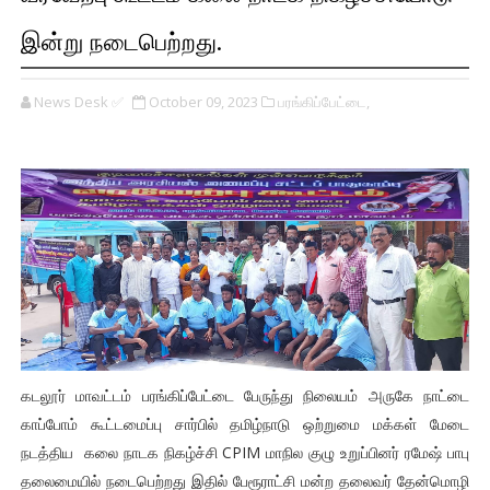
இன்று நடைபெற்றது.
News Desk ✅
October 09, 2023
பரங்கிப்பேட்டை,
கடலூர் மாவட்டம் பரங்கிப்பேட்டை பேருந்து நிலையம் அருகே நாட்டை
காப்போம் கூட்டமைப்பு சார்பில் தமிழ்நாடு ஒற்றுமை மக்கள் மேடை
நடத்திய கலை நாடக நிகழ்ச்சி CPIM மாநில குழு உறுப்பினர் ரமேஷ் பாபு
தலைமையில் நடைபெற்றது இதில் பேரூராட்சி மன்ற தலைவர் தேன்மொழி