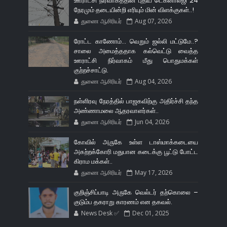
ஊராட்சி நிர்வாகத்தின் புதிய டெக்னாலஜி 24
நேரமும் தடையின்றி எரியும் மின் விளக்குகள்..!
துணை ஆசிரியர்
Aug 07, 2026
ரோட்ட காணோம்... வெறும் ஜல்லி மட்டுமே..?
சாலை அமைத்ததாக கல்வெட்டு வைத்த
ஊராட்சி நிர்வாகம் மீது பொதுமக்கள்
குற்றச்சாட்டு.
துணை ஆசிரியர்
Aug 04, 2026
நள்ளிரவு நேரத்தில் பாஜகவிற்கு அதிர்ச்சி தந்த
அண்ணாமலை ஆதரவாளர்கள்..
துணை ஆசிரியர்
Jun 04, 2026
கோவில் அருகே உள்ள டாஸ்மாக்கடையை
அகற்றக்கோரி மதுபான கடைக்கு பூட்டு போட்ட
கிராம மக்கள்..
துணை ஆசிரியர்
May 17, 2026
குறிஞ்சிப்பாடி அருகே வெல்டர் தற்கொலை –
குடும்ப தகராறு காரணம் என தகவல்.
News Desk ✅
Dec 01, 2025