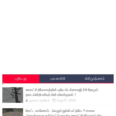
புதியது
புவனகிரி
ஸ்ரீமுஷ்ணம்
ஊராட்சி நிர்வாகத்தின் புதிய டெக்னாலஜி 24 நேரமும்
தடையின்றி எரியும் மின் விளக்குகள்..!
துணை ஆசிரியர்
Aug 07, 2026
ரோட்ட காணோம்... வெறும் ஜல்லி மட்டுமே..? சாலை
அமைத்ததாக கல்வெட்டு வைத்த ஊராட்சி நிர்வாகம் மீது