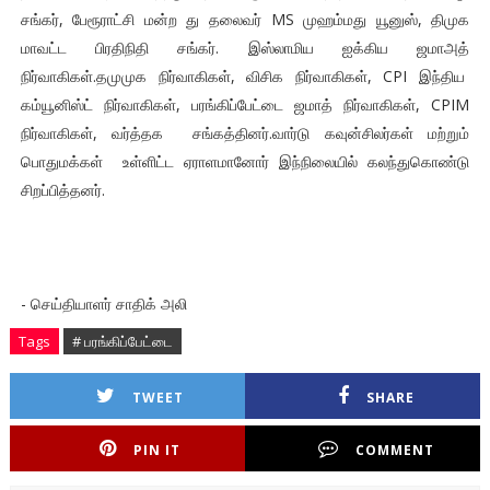
சங்கர், பேரூராட்சி மன்ற து தலைவர் MS முஹம்மது யூனுஸ், திமுக
மாவட்ட பிரதிநிதி சங்கர். இஸ்லாமிய ஐக்கிய ஜமாஅத்
நிர்வாகிகள்.தமுமுக நிர்வாகிகள், விசிக நிர்வாகிகள், CPI இந்திய
கம்யூனிஸ்ட் நிர்வாகிகள், பரங்கிப்பேட்டை ஜமாத் நிர்வாகிகள், CPIM
நிர்வாகிகள், வர்த்தக சங்கத்தினர்.வார்டு கவுன்சிலர்கள் மற்றும்
பொதுமக்கள் உள்ளிட்ட ஏராளமானோர் இந்நிலையில் கலந்துகொண்டு
சிறப்பித்தனர்.
- செய்தியாளர் சாதிக் அலி
Tags
# பரங்கிப்பேட்டை
TWEET
SHARE
PIN IT
COMMENT