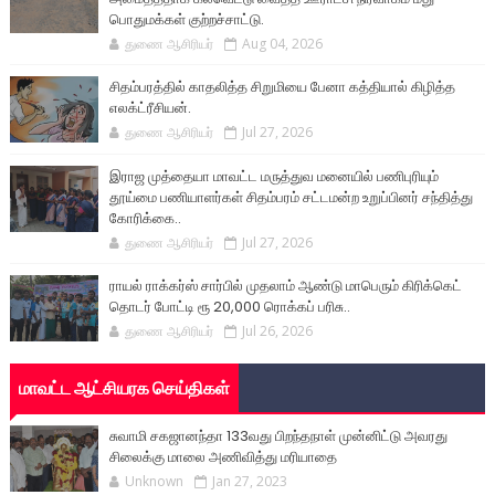
பொதுமக்கள் குற்றச்சாட்டு.
துணை ஆசிரியர்
Aug 04, 2026
சிதம்பரத்தில் காதலித்த சிறுமியை பேனா கத்தியால் கிழித்த
எலக்ட்ரீசியன்.
துணை ஆசிரியர்
Jul 27, 2026
இராஜ முத்தையா மாவட்ட மருத்துவ மனையில் பணிபுரியும்
தூய்மை பணியாளர்கள் சிதம்பரம் சட்டமன்ற உறுப்பினர் சந்தித்து
கோரிக்கை..
துணை ஆசிரியர்
Jul 27, 2026
ராயல் ராக்கர்ஸ் சார்பில் முதலாம் ஆண்டு மாபெரும் கிரிக்கெட்
தொடர் போட்டி ரூ 20,000 ரொக்கப் பரிசு..
துணை ஆசிரியர்
Jul 26, 2026
மாவட்ட ஆட்சியரக செய்திகள்
சுவாமி சகஜானந்தா 133வது பிறந்தநாள் முன்னிட்டு அவரது
சிலைக்கு மாலை அணிவித்து மரியாதை
Unknown
Jan 27, 2023