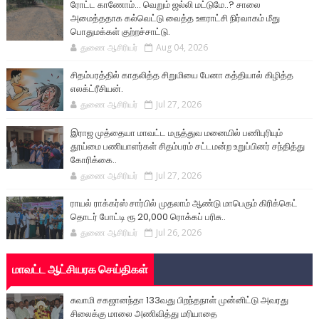
ரோட்ட காணோம்... வெறும் ஜல்லி மட்டுமே..? சாலை
அமைத்ததாக கல்வெட்டு வைத்த ஊராட்சி நிர்வாகம் மீது
பொதுமக்கள் குற்றச்சாட்டு.
துணை ஆசிரியர்
Aug 04, 2026
சிதம்பரத்தில் காதலித்த சிறுமியை பேனா கத்தியால் கிழித்த
எலக்ட்ரீசியன்.
துணை ஆசிரியர்
Jul 27, 2026
இராஜ முத்தையா மாவட்ட மருத்துவ மனையில் பணிபுரியும்
தூய்மை பணியாளர்கள் சிதம்பரம் சட்டமன்ற உறுப்பினர் சந்தித்து
கோரிக்கை..
துணை ஆசிரியர்
Jul 27, 2026
ராயல் ராக்கர்ஸ் சார்பில் முதலாம் ஆண்டு மாபெரும் கிரிக்கெட்
தொடர் போட்டி ரூ 20,000 ரொக்கப் பரிசு..
துணை ஆசிரியர்
Jul 26, 2026
மாவட்ட ஆட்சியரக செய்திகள்
சுவாமி சகஜானந்தா 133வது பிறந்தநாள் முன்னிட்டு அவரது
சிலைக்கு மாலை அணிவித்து மரியாதை