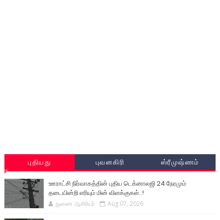
புதியது
புவனகிரி
ஸ்ரீமுஷ்ணம்
ஊராட்சி நிர்வாகத்தின் புதிய டெக்னாலஜி 24 நேரமும்
தடையின்றி எரியும் மின் விளக்குகள்..!
துணை ஆசிரியர்
Aug 07, 2026