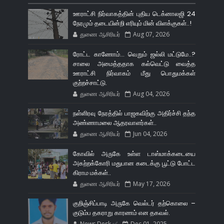
ஊராட்சி நிர்வாகத்தின் புதிய டெக்னாலஜி 24
நேரமும் தடையின்றி எரியும் மின் விளக்குகள்..!
துணை ஆசிரியர்
Aug 07, 2026
ரோட்ட காணோம்... வெறும் ஜல்லி மட்டுமே..?
சாலை அமைத்ததாக கல்வெட்டு வைத்த
ஊராட்சி நிர்வாகம் மீது பொதுமக்கள்
குற்றச்சாட்டு.
துணை ஆசிரியர்
Aug 04, 2026
நள்ளிரவு நேரத்தில் பாஜகவிற்கு அதிர்ச்சி தந்த
அண்ணாமலை ஆதரவாளர்கள்..
துணை ஆசிரியர்
Jun 04, 2026
கோவில் அருகே உள்ள டாஸ்மாக்கடையை
அகற்றக்கோரி மதுபான கடைக்கு பூட்டு போட்ட
கிராம மக்கள்..
துணை ஆசிரியர்
May 17, 2026
குறிஞ்சிப்பாடி அருகே வெல்டர் தற்கொலை –
குடும்ப தகராறு காரணம் என தகவல்.
News Desk ✅
Dec 01, 2025