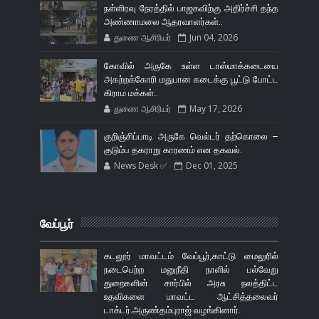
நள்ளிரவு நேரத்தில் பாஜகவிற்கு அதிர்ச்சி தந்த
அண்ணாமலை ஆதரவாளர்கள்..
துணை ஆசிரியர்
Jun 04, 2026
கோவில் அருகே உள்ள டாஸ்மாக்கடையை
அகற்றக்கோரி மதுபான கடைக்கு பூட்டு போட்ட
கிராம மக்கள்..
துணை ஆசிரியர்
May 17, 2026
குறிஞ்சிப்பாடி அருகே வெல்டர் தற்கொலை –
குடும்ப தகராறு காரணம் என தகவல்.
News Desk ✅
Dec 01, 2025
வேப்பூர்
கடலூர் மாவட்டம் வேப்பூர்,காட்டு மைலுரில்
நடைபெற்ற மனுநீதி நாளில் பல்வேறு
துறைகளின் சார்பில் அரசு நலத்திட்ட
உதவிகளை மாவட்ட ஆட்சித்தலைவர்
டாக்டர்.அருண்தம்புராஜ் வழங்கினார்.