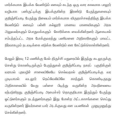
மார்க்கமாக இயக்க வேண்டும் எனவும் கடந்த ஒரு வார காலமாக பாலூர்
வழியாக பண்ருட்டிக்கு இயக்குகின்ற இரண்டு பேருந்துகளையும்
குறிஞ்சிப்பாடி பேருந்து நிலையம் மார்க்கமாக விருதாச்சலத்திற்கு இயக்க
வேண்டும் எனவும் பள்ளி கல்லூரி மாணவ மாணவிகளும் அரசு
அலுவலர்களும் பொதுமக்களும் கோரிக்கை வைக்கின்றனர் ஆகையால்
சம்பந்தப்பட்ட அரசு போக்குவரத்து பணிமனை அதிகாரிகளும் மாவட்ட
நிர்வாகமும் நடவடிக்கை எடுக்க வேண்டும் என கேட்டுக்கொள்கின்றனர்.
மேலும் இரவு 12 மணிக்கு மேல் திருச்சி மதுரையில் இருந்து கடலூருக்கு
சென்று கொண்டிருக்கும் பேருந்துகள் குறிஞ்சிப்பாடி நகரப் பகுதிக்குள்
வராமல் புறவழிச் சாலையிலேயே செல்வதால் குறிஞ்சிப்பாடிக்கு வர
முடியாமல் வடலூர் நெய்வேலியிலே காத்துக் கொண்டிருநது
அதிகாலையில் வேறு பஸ்சை பிடித்து வருகின்ற அவநிலையை
ஏற்படுகிறது. குறிஞ்சிப்பாடி அமைச்சர் தொகுதியாக இருந்தும் பேருந்து
ஓட்டுனர்களும் நடத்துனர்களும் இது போன்ற அட்டகாசங்களை செய்து
வருகின்றனர் இவர்களை யார் அடக்குவது என பயணிகள் முனுமுனுத்து
செல்கின்றனர்.