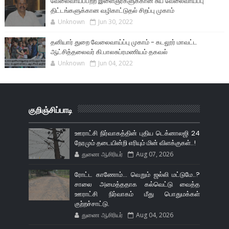
வேலைவாய்ப்பற்ற இளைஞர்களுக்கான சுய வேலைவாய்ப்பு
திட்டங்களுக்கான வழிகாட்டுதல் சிறப்பு முகாம்
Unknown
Jun 30, 2022
தனியார் துறை வேலைவாய்ப்பு முகாம் - கடலூர் மாவட்ட
ஆட்சித்தலைவர் கி.பாலசுப்ரமணியம் தகவல்
Unknown
Jun 04, 2022
குறிஞ்சிப்பாடி
ஊராட்சி நிர்வாகத்தின் புதிய டெக்னாலஜி 24
நேரமும் தடையின்றி எரியும் மின் விளக்குகள்..!
துணை ஆசிரியர்
Aug 07, 2026
ரோட்ட காணோம்... வெறும் ஜல்லி மட்டுமே..?
சாலை அமைத்ததாக கல்வெட்டு வைத்த
ஊராட்சி நிர்வாகம் மீது பொதுமக்கள்
குற்றச்சாட்டு.
துணை ஆசிரியர்
Aug 04, 2026