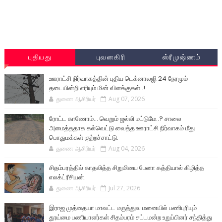
புதியது
புவனகிரி
ஸ்ரீமுஷ்ணம்
ஊராட்சி நிர்வாகத்தின் புதிய டெக்னாலஜி 24 நேரமும்
தடையின்றி எரியும் மின் விளக்குகள்..!
துணை ஆசிரியர்
Aug 07, 2026
ரோட்ட காணோம்... வெறும் ஜல்லி மட்டுமே..? சாலை
அமைத்ததாக கல்வெட்டு வைத்த ஊராட்சி நிர்வாகம் மீது
பொதுமக்கள் குற்றச்சாட்டு.
துணை ஆசிரியர்
Aug 04, 2026
சிதம்பரத்தில் காதலித்த சிறுமியை பேனா கத்தியால் கிழித்த
எலக்ட்ரீசியன்.
துணை ஆசிரியர்
Jul 27, 2026
இராஜ முத்தையா மாவட்ட மருத்துவ மனையில் பணிபுரியும்
தூய்மை பணியாளர்கள் சிதம்பரம் சட்டமன்ற உறுப்பினர் சந்தித்து