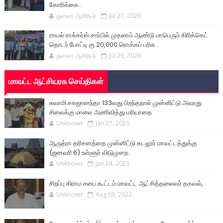
கோரிக்கை..
துணை ஆசிரியர்
Jul 27, 2026
ராயல் ராக்கர்ஸ் சார்பில் முதலாம் ஆண்டு மாபெரும் கிரிக்கெட்
தொடர் போட்டி ரூ 20,000 ரொக்கப் பரிசு..
துணை ஆசிரியர்
Jul 26, 2026
மாவட்ட ஆட்சியரக செய்திகள்
சுவாமி சகஜானந்தா 133வது பிறந்தநாள் முன்னிட்டு அவரது
சிலைக்கு மாலை அணிவித்து மரியாதை
Unknown
Jan 27, 2023
ஆருத்ரா தரிசனத்தை முன்னிட்டு கடலூர் மாவட்டத்துக்கு
(ஜனவரி 6) உள்ளூர் விடுமுறை.
Unknown
Jan 04, 2023
சிறப்பு கிராம சபை கூட்டம் மாவட்ட ஆட்சித்தலைவர் தகவல்,
Unknown
Aug 03, 2022