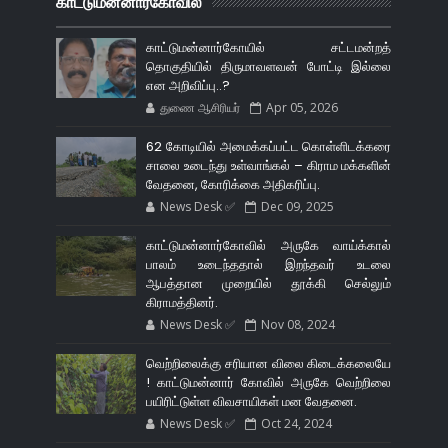
காட்டுமன்னார்கோவில்
காட்டுமன்னார்கோயில் சட்டமன்றத்
தொகுதியில் திருமாவளவன் போட்டி இல்லை
என அறிவிப்பு..?
துணை ஆசிரியர்
Apr 05, 2026
62 கோடியில் அமைக்கப்பட்ட கொள்ளிடக்கரை
சாலை உடைந்து உள்வாங்கல் – கிராம மக்களின்
வேதனை, கோரிக்கை அதிகரிப்பு.
News Desk ✅
Dec 09, 2025
காட்டுமன்னார்கோவில் அருகே வாய்க்கால்
பாலம் உடைந்ததால் இறந்தவர் உடலை
ஆபத்தான முறையில் தூக்கி செல்லும்
கிராமத்தினர்.
News Desk ✅
Nov 08, 2024
வெற்றிலைக்கு சரியான விலை கிடைக்கலையே
! காட்டுமன்னார் கோவில் அருகே வெற்றிலை
பயிரிட்டுள்ள விவசாயிகள் மன வேதனை.
News Desk ✅
Oct 24, 2024