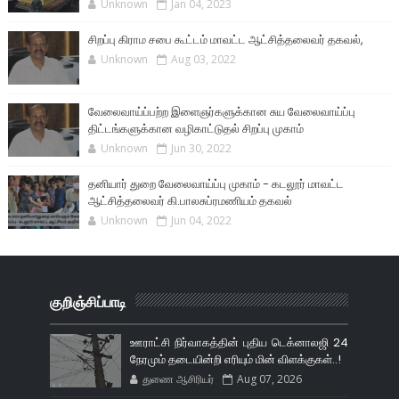
Unknown
Jan 04, 2023
சிறப்பு கிராம சபை கூட்டம் மாவட்ட ஆட்சித்தலைவர் தகவல்,
Unknown
Aug 03, 2022
வேலைவாய்ப்பற்ற இளைஞர்களுக்கான சுய வேலைவாய்ப்பு
திட்டங்களுக்கான வழிகாட்டுதல் சிறப்பு முகாம்
Unknown
Jun 30, 2022
தனியார் துறை வேலைவாய்ப்பு முகாம் - கடலூர் மாவட்ட
ஆட்சித்தலைவர் கி.பாலசுப்ரமணியம் தகவல்
Unknown
Jun 04, 2022
குறிஞ்சிப்பாடி
ஊராட்சி நிர்வாகத்தின் புதிய டெக்னாலஜி 24
நேரமும் தடையின்றி எரியும் மின் விளக்குகள்..!
துணை ஆசிரியர்
Aug 07, 2026