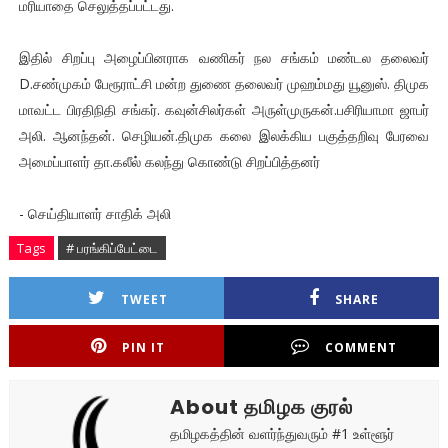
மரியாதை செலுத்தப்பட்டது.
இதில் சிறப்பு அழைப்பினராக வணிகர் நல சங்கம் மண்டல தலைவர்
D.சண்முகம் பேரூராட்சி மன்ற துணை தலைவர் முஹம்மது யூனுஸ். திமுக
மாவட்ட பிரதிநிதி சங்கர். கவுன்சிலர்கள் அருள்முருகன்.பசிரியாமா ஜாபர்
அலி. ஆனந்தன். செழியன்.திமுக கலை இலக்கிய பகுத்தறிவு பேரவை
அமைப்பாளர் தா.கலீல் கலந்து கொண்டு சிறப்பித்தனர்
- செய்தியாளர் சாதிக் அலி
Tags
# பரங்கிப்பேட்டை
TWEET
SHARE
PIN IT
COMMENT
About தமிழக குரல்
தமிழகத்தின் வளர்ந்துவரும் #1 உள்ளூர்