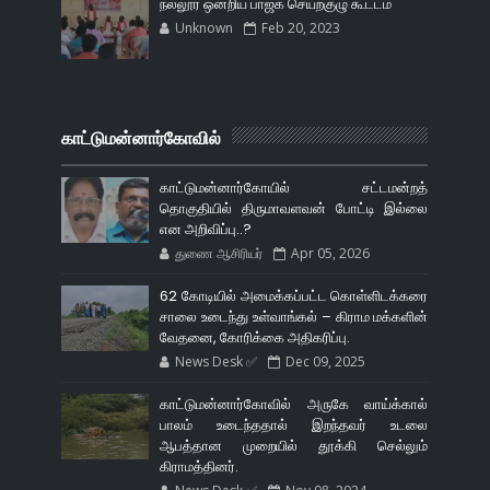
நல்லூர் ஒன்றிய பாஜக செயற்குழு கூட்டம்
Unknown
Feb 20, 2023
காட்டுமன்னார்கோவில்
காட்டுமன்னார்கோயில் சட்டமன்றத்
தொகுதியில் திருமாவளவன் போட்டி இல்லை
என அறிவிப்பு..?
துணை ஆசிரியர்
Apr 05, 2026
62 கோடியில் அமைக்கப்பட்ட கொள்ளிடக்கரை
சாலை உடைந்து உள்வாங்கல் – கிராம மக்களின்
வேதனை, கோரிக்கை அதிகரிப்பு.
News Desk ✅
Dec 09, 2025
காட்டுமன்னார்கோவில் அருகே வாய்க்கால்
பாலம் உடைந்ததால் இறந்தவர் உடலை
ஆபத்தான முறையில் தூக்கி செல்லும்
கிராமத்தினர்.