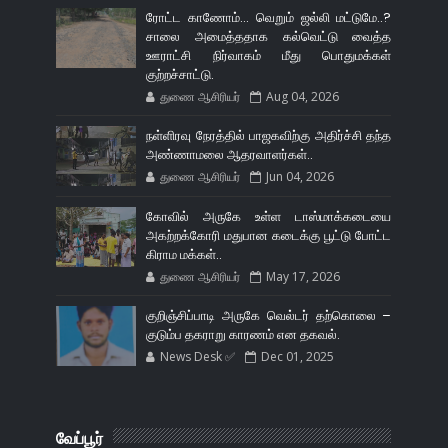
ரோட்ட காணோம்... வெறும் ஜல்லி மட்டுமே..?
சாலை அமைத்ததாக கல்வெட்டு வைத்த
ஊராட்சி நிர்வாகம் மீது பொதுமக்கள்
குற்றச்சாட்டு.
துணை ஆசிரியர்
Aug 04, 2026
நள்ளிரவு நேரத்தில் பாஜகவிற்கு அதிர்ச்சி தந்த
அண்ணாமலை ஆதரவாளர்கள்..
துணை ஆசிரியர்
Jun 04, 2026
கோவில் அருகே உள்ள டாஸ்மாக்கடையை
அகற்றக்கோரி மதுபான கடைக்கு பூட்டு போட்ட
கிராம மக்கள்..
துணை ஆசிரியர்
May 17, 2026
குறிஞ்சிப்பாடி அருகே வெல்டர் தற்கொலை –
குடும்ப தகராறு காரணம் என தகவல்.
News Desk ✅
Dec 01, 2025
வேப்பூர்