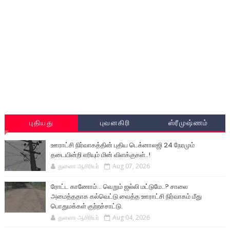
புதியது
புவனகிரி
ஸ்ரீமுஷ்ணம்
ஊராட்சி நிர்வாகத்தின் புதிய டெக்னாலஜி 24 நேரமும்
தடையின்றி எரியும் மின் விளக்குகள்..!
துணை ஆசிரியர்
Aug 07, 2026
ரோட்ட காணோம்... வெறும் ஜல்லி மட்டுமே..? சாலை
அமைத்ததாக கல்வெட்டு வைத்த ஊராட்சி நிர்வாகம் மீது
பொதுமக்கள் குற்றச்சாட்டு.
துணை ஆசிரியர்
Aug 04, 2026