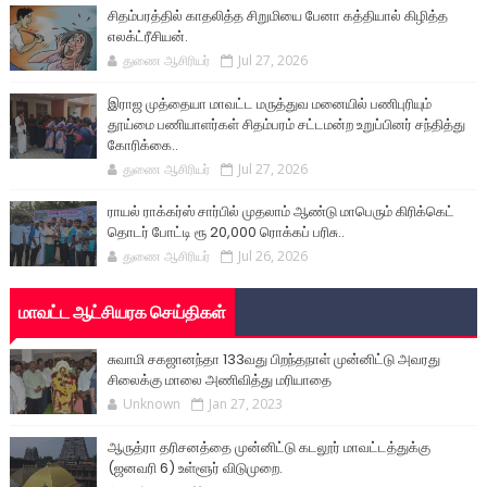
சிதம்பரத்தில் காதலித்த சிறுமியை பேனா கத்தியால் கிழித்த
எலக்ட்ரீசியன்.
துணை ஆசிரியர்
Jul 27, 2026
இராஜ முத்தையா மாவட்ட மருத்துவ மனையில் பணிபுரியும்
தூய்மை பணியாளர்கள் சிதம்பரம் சட்டமன்ற உறுப்பினர் சந்தித்து
கோரிக்கை..
துணை ஆசிரியர்
Jul 27, 2026
ராயல் ராக்கர்ஸ் சார்பில் முதலாம் ஆண்டு மாபெரும் கிரிக்கெட்
தொடர் போட்டி ரூ 20,000 ரொக்கப் பரிசு..
துணை ஆசிரியர்
Jul 26, 2026
மாவட்ட ஆட்சியரக செய்திகள்
சுவாமி சகஜானந்தா 133வது பிறந்தநாள் முன்னிட்டு அவரது
சிலைக்கு மாலை அணிவித்து மரியாதை
Unknown
Jan 27, 2023
ஆருத்ரா தரிசனத்தை முன்னிட்டு கடலூர் மாவட்டத்துக்கு
(ஜனவரி 6) உள்ளூர் விடுமுறை.