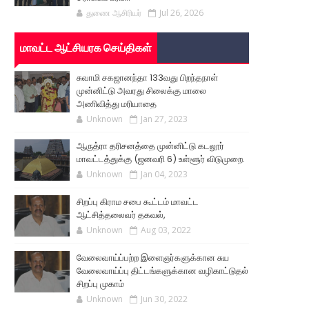
துணை ஆசிரியர்
Jul 26, 2026
மாவட்ட ஆட்சியரக செய்திகள்
சுவாமி சகஜானந்தா 133வது பிறந்தநாள்
முன்னிட்டு அவரது சிலைக்கு மாலை
அணிவித்து மரியாதை
Unknown
Jan 27, 2023
ஆருத்ரா தரிசனத்தை முன்னிட்டு கடலூர்
மாவட்டத்துக்கு (ஜனவரி 6) உள்ளூர் விடுமுறை.
Unknown
Jan 04, 2023
சிறப்பு கிராம சபை கூட்டம் மாவட்ட
ஆட்சித்தலைவர் தகவல்,
Unknown
Aug 03, 2022
வேலைவாய்ப்பற்ற இளைஞர்களுக்கான சுய
வேலைவாய்ப்பு திட்டங்களுக்கான வழிகாட்டுதல்
சிறப்பு முகாம்
Unknown
Jun 30, 2022