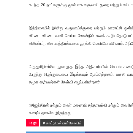
கடந்த 20 நாட்களுக்கு முன்பாக வருவாய் துறை மற்றும் வட்டா
இந்நிலையில் இன்று வருவாய்த்துறை மற்றும் ஊராட்சி ஒன்ற
வீட்டை வீட்டை காலி செய்ய வேண்டும் எனக் கூறியதோடு மட்
சிலிண்டர், சில பாத்திரங்களை தூக்கி வெளியே வீசினார். அப்
அத்துமீறிஉள்ளே நுழைந்த இந்த அதிகாரியின் செயல் கண்ட
பேருந்து நிழற்குடையை இடிக்கவும் ஆரம்பித்தனர். வசதி வ
சமூக ஆர்வலர்கள் கேள்வி எழுப்புகின்றனர்.
ராஜேந்திரன் மற்றும் அவர் மனைவி சுந்தரவல்லி மற்றும் அவரி
கரைப்பதாகவே இருந்தது.
Tags
# காட்டுமன்னார்கோவில்