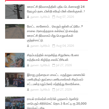
ஊராட்சி நிர்வாகத்தின் புதிய டெக்னாலஜி 24
நேரமும் தடையின்றி எரியும் மின் விளக்குகள்..!
துணை ஆசிரியர்
Aug 07, 2026
ரோட்ட காணோம்... வெறும் ஜல்லி மட்டுமே..?
சாலை அமைத்ததாக கல்வெட்டு வைத்த
ஊராட்சி நிர்வாகம் மீது பொதுமக்கள்
குற்றச்சாட்டு.
துணை ஆசிரியர்
Aug 04, 2026
சிதம்பரத்தில் காதலித்த சிறுமியை பேனா
கத்தியால் கிழித்த எலக்ட்ரீசியன்.
துணை ஆசிரியர்
Jul 27, 2026
இராஜ முத்தையா மாவட்ட மருத்துவ மனையில்
பணிபுரியும் தூய்மை பணியாளர்கள் சிதம்பரம்
சட்டமன்ற உறுப்பினர் சந்தித்து கோரிக்கை..
துணை ஆசிரியர்
Jul 27, 2026
ராயல் ராக்கர்ஸ் சார்பில் முதலாம் ஆண்டு
மாபெரும் கிரிக்கெட் தொடர் போட்டி ரூ 20,000
ரொக்கப் பரிசு..