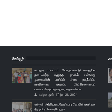
வேப்பூர்
க
கடலூர் மாவட்டம் வேப்பூர்,காட்டு மைலுரில்
நடைபெற்ற மனுநீதி நாளில் பல்வேறு
துறைகளின் சார்பில் அரசு நலத்திட்ட
உதவிகளை மாவட்ட ஆட்சித்தலைவர்
டாக்டர்.அருண்தம்புராஜ் வழங்கினார்.
தமிழக குரல்
Jun 28, 2024
நல்லூர் ஸ்ரீவில்வவனேஸ்வரர் கோயில் மாசி மக
திருவிழா கொடியேற்றம்