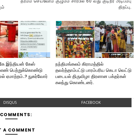
தர்மம் செய்வோம் குழுமம் சார்பில் 60 வது குடிநீர் அடிபம்பு
ம்
திறப்பு.
ுகே இந்தியன் கேஸ்
நந்திமங்கலம் கிராமத்தில்
Cஎண் பெற்றுக்கொண்டு
தவர்த்தாம்பட்டு பாரம்பரிய கெடா வெட்டு
மல் ஏமாற்றம்..? நுகர்வோர்
படையல் திருவிழா திரளான பக்தர்கள்
கலந்து கொண்டனர்.
DISQUS
FACEBOOK
 COMMENTS:
T A COMMENT