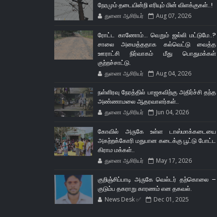
நேரமும் தடையின்றி எரியும் மின் விளக்குகள்..!
துணை ஆசிரியர்
Aug 07, 2026
ரோட்ட காணோம்... வெறும் ஜல்லி மட்டுமே..?
சாலை அமைத்ததாக கல்வெட்டு வைத்த
ஊராட்சி நிர்வாகம் மீது பொதுமக்கள்
குற்றச்சாட்டு.
துணை ஆசிரியர்
Aug 04, 2026
நள்ளிரவு நேரத்தில் பாஜகவிற்கு அதிர்ச்சி தந்த
அண்ணாமலை ஆதரவாளர்கள்..
துணை ஆசிரியர்
Jun 04, 2026
கோவில் அருகே உள்ள டாஸ்மாக்கடையை
அகற்றக்கோரி மதுபான கடைக்கு பூட்டு போட்ட
கிராம மக்கள்..
துணை ஆசிரியர்
May 17, 2026
குறிஞ்சிப்பாடி அருகே வெல்டர் தற்கொலை –
குடும்ப தகராறு காரணம் என தகவல்.
News Desk ✅
Dec 01, 2025