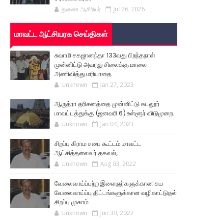
துணை ஆசிரியர்
Jul 26, 2026
மாவட்ட ஆட்சியரக செய்திகள்
சுவாமி சகஜானந்தா 133வது பிறந்தநாள்
முன்னிட்டு அவரது சிலைக்கு மாலை
அணிவித்து மரியாதை
Unknown
Jan 27, 2023
ஆருத்ரா தரிசனத்தை முன்னிட்டு கடலூர்
மாவட்டத்துக்கு (ஜனவரி 6) உள்ளூர் விடுமுறை.
Unknown
Jan 04, 2023
சிறப்பு கிராம சபை கூட்டம் மாவட்ட
ஆட்சித்தலைவர் தகவல்,
Unknown
Aug 03, 2022
வேலைவாய்ப்பற்ற இளைஞர்களுக்கான சுய
வேலைவாய்ப்பு திட்டங்களுக்கான வழிகாட்டுதல்
சிறப்பு முகாம்
Unknown
Jun 30, 2022