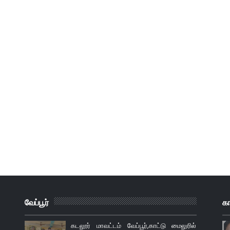
வேப்பூர்
க
கடலூர் மாவட்டம் வேப்பூர்,காட்டு மைலுரில்