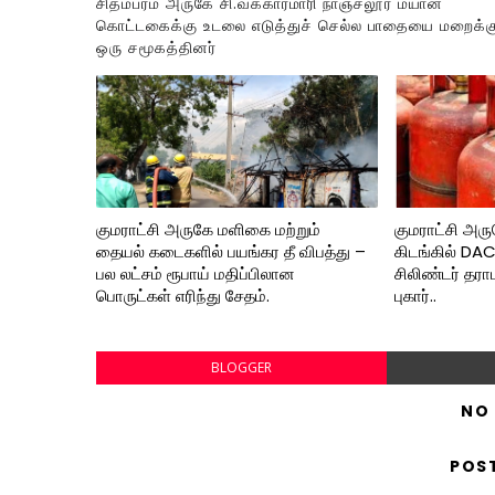
சிதம்பரம் அருகே சி.வக்காரமாரி நாஞ்சலூர் மயான
கொட்டகைக்கு உடலை எடுத்துச் செல்ல பாதையை மறைக்கு
ஒரு சமூகத்தினர்
குமராட்சி அருகே மளிகை மற்றும்
குமராட்சி அர
தையல் கடைகளில் பயங்கர தீ விபத்து –
கிடங்கில் DA
பல லட்சம் ரூபாய் மதிப்பிலான
சிலிண்டர் தரா
பொருட்கள் எரிந்து சேதம்.
புகார்..
BLOGGER
NO
POS