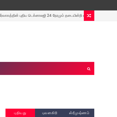
ன் புதிய டெக்னாலஜி 24 நேரமும் தடையின்றி எரியும் மின் விளக்குகள்..!
புதியது
புவனகிரி
ஸ்ரீமுஷ்ணம்