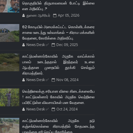
தொகுதியில் திருமாவளவன் போட்டி இல்லை
என அறிவிப்பு..?
துணை ஆசிரியர்
Apr 05, 2026
62 கோடியில் அமைக்கப்பட்ட கொள்ளிடக்கரை
சாலை உடைந்து உள்வாங்கல் – கிராம மக்களின்
வேதனை, கோரிக்கை அதிகரிப்பு.
News Desk ✅
Dec 09, 2025
காட்டுமன்னார்கோவில் அருகே வாய்க்கால்
பாலம் உடைந்ததால் இறந்தவர் உடலை
ஆபத்தான முறையில் தூக்கி செல்லும்
கிராமத்தினர்.
News Desk ✅
Nov 08, 2024
வெற்றிலைக்கு சரியான விலை கிடைக்கலையே
! காட்டுமன்னார் கோவில் அருகே வெற்றிலை
பயிரிட்டுள்ள விவசாயிகள் மன வேதனை.
News Desk ✅
Oct 24, 2024
காட்டுமன்னார்கோவில் அருகே நடு
கஞ்சங்கொல்லை கிராமத்தில் சேதமடைந்த
பாலத்தை சரி செய்ய கோரிக்கை.