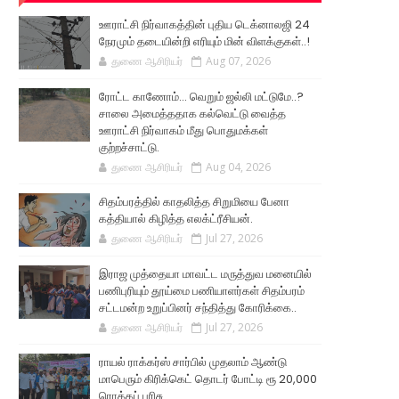
ஊராட்சி நிர்வாகத்தின் புதிய டெக்னாலஜி 24
நேரமும் தடையின்றி எரியும் மின் விளக்குகள்..!
துணை ஆசிரியர்
Aug 07, 2026
ரோட்ட காணோம்... வெறும் ஜல்லி மட்டுமே..?
சாலை அமைத்ததாக கல்வெட்டு வைத்த
ஊராட்சி நிர்வாகம் மீது பொதுமக்கள்
குற்றச்சாட்டு.
துணை ஆசிரியர்
Aug 04, 2026
சிதம்பரத்தில் காதலித்த சிறுமியை பேனா
கத்தியால் கிழித்த எலக்ட்ரீசியன்.
துணை ஆசிரியர்
Jul 27, 2026
இராஜ முத்தையா மாவட்ட மருத்துவ மனையில்
பணிபுரியும் தூய்மை பணியாளர்கள் சிதம்பரம்
சட்டமன்ற உறுப்பினர் சந்தித்து கோரிக்கை..
துணை ஆசிரியர்
Jul 27, 2026
ராயல் ராக்கர்ஸ் சார்பில் முதலாம் ஆண்டு
மாபெரும் கிரிக்கெட் தொடர் போட்டி ரூ 20,000
ரொக்கப் பரிசு..