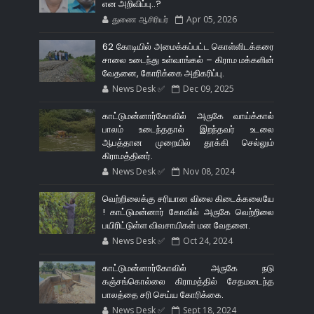
என அறிவிப்பு..?
துணை ஆசிரியர்
Apr 05, 2026
62 கோடியில் அமைக்கப்பட்ட கொள்ளிடக்கரை
சாலை உடைந்து உள்வாங்கல் – கிராம மக்களின்
வேதனை, கோரிக்கை அதிகரிப்பு.
News Desk ✅
Dec 09, 2025
காட்டுமன்னார்கோவில் அருகே வாய்க்கால்
பாலம் உடைந்ததால் இறந்தவர் உடலை
ஆபத்தான முறையில் தூக்கி செல்லும்
கிராமத்தினர்.
News Desk ✅
Nov 08, 2024
வெற்றிலைக்கு சரியான விலை கிடைக்கலையே
! காட்டுமன்னார் கோவில் அருகே வெற்றிலை
பயிரிட்டுள்ள விவசாயிகள் மன வேதனை.
News Desk ✅
Oct 24, 2024
காட்டுமன்னார்கோவில் அருகே நடு
கஞ்சங்கொல்லை கிராமத்தில் சேதமடைந்த
பாலத்தை சரி செய்ய கோரிக்கை.
News Desk ✅
Sept 18, 2024