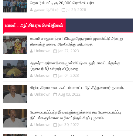
தொடர் போட்டி ரூ 20,000 ரொக்கப் பரிசு..
துணை ஆசிரியர்
Jul 26, 2026
மாவட்ட ஆட்சியரக செய்திகள்
சுவாமி சகஜானந்தா 133வது பிறந்தநாள் முன்னிட்டு அவரது
சிலைக்கு மாலை அணிவித்து மரியாதை
Unknown
Jan 27, 2023
ஆருத்ரா தரிசனத்தை முன்னிட்டு கடலூர் மாவட்டத்துக்கு
(ஜனவரி 6) உள்ளூர் விடுமுறை.
Unknown
Jan 04, 2023
சிறப்பு கிராம சபை கூட்டம் மாவட்ட ஆட்சித்தலைவர் தகவல்,
Unknown
Aug 03, 2022
வேலைவாய்ப்பற்ற இளைஞர்களுக்கான சுய வேலைவாய்ப்பு
திட்டங்களுக்கான வழிகாட்டுதல் சிறப்பு முகாம்
Unknown
Jun 30, 2022