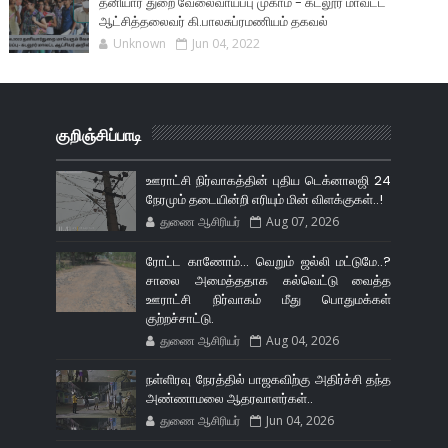
தனியார் துறை வேலைவாய்ப்பு முகாம் - கடலூர் மாவட்ட
ஆட்சித்தலைவர் கி.பாலசுப்ரமணியம் தகவல்
Unknown
Jun 04, 2022
குறிஞ்சிப்பாடி
ஊராட்சி நிர்வாகத்தின் புதிய டெக்னாலஜி 24
நேரமும் தடையின்றி எரியும் மின் விளக்குகள்..!
துணை ஆசிரியர்
Aug 07, 2026
ரோட்ட காணோம்... வெறும் ஜல்லி மட்டுமே..?
சாலை அமைத்ததாக கல்வெட்டு வைத்த
ஊராட்சி நிர்வாகம் மீது பொதுமக்கள்
குற்றச்சாட்டு.
துணை ஆசிரியர்
Aug 04, 2026
நள்ளிரவு நேரத்தில் பாஜகவிற்கு அதிர்ச்சி தந்த
அண்ணாமலை ஆதரவாளர்கள்..
துணை ஆசிரியர்
Jun 04, 2026