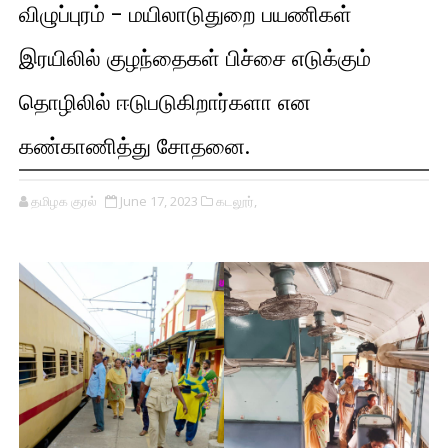
விழுப்புரம் - மயிலாடுதுறை பயணிகள்
இரயிலில் குழந்தைகள் பிச்சை எடுக்கும்
தொழிலில் ஈடுபடுகிறார்களா என
கண்காணித்து சோதனை.
தமிழக குரல்
June 17, 2023
கடலூர்,