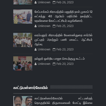
Unknown
Feb 26, 2023
சேப்பாக்கம் கிராமத்தில் மனுநீதி நாள் முகாம் 12
லட்சத்து 40 ஆயிரம் மதிப்பில் நலத்திட்ட
உதவிகளை கோட்டாட்சியர் வழங்கினார்.
Unknown
Feb 25, 2023
வரம்பனூர் கிராமத்தில் வேளாண்துறை சார்பில்
முட்புதர் அகற்றும் பணி மாவட்ட ஆட்சியர்
ஆய்வு
Unknown
Feb 23, 2023
நல்லூர் ஒன்றிய பாஜக செயற்குழு கூட்டம்
Unknown
Feb 20, 2023
காட்டுமன்னார்கோவில்
காட்டுமன்னார்கோயில் சட்டமன்றத்
தொகுதியில் திருமாவளவன் போட்டி இல்லை