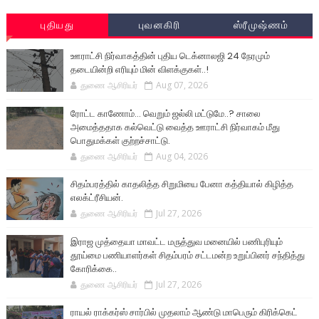
புதியது
புவனகிரி
ஸ்ரீமுஷ்ணம்
ஊராட்சி நிர்வாகத்தின் புதிய டெக்னாலஜி 24 நேரமும்
தடையின்றி எரியும் மின் விளக்குகள்..!
துணை ஆசிரியர்
Aug 07, 2026
ரோட்ட காணோம்... வெறும் ஜல்லி மட்டுமே..? சாலை
அமைத்ததாக கல்வெட்டு வைத்த ஊராட்சி நிர்வாகம் மீது
பொதுமக்கள் குற்றச்சாட்டு.
துணை ஆசிரியர்
Aug 04, 2026
சிதம்பரத்தில் காதலித்த சிறுமியை பேனா கத்தியால் கிழித்த
எலக்ட்ரீசியன்.
துணை ஆசிரியர்
Jul 27, 2026
இராஜ முத்தையா மாவட்ட மருத்துவ மனையில் பணிபுரியும்
தூய்மை பணியாளர்கள் சிதம்பரம் சட்டமன்ற உறுப்பினர் சந்தித்து
கோரிக்கை..
துணை ஆசிரியர்
Jul 27, 2026
ராயல் ராக்கர்ஸ் சார்பில் முதலாம் ஆண்டு மாபெரும் கிரிக்கெட்