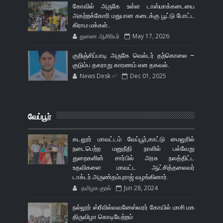
கோவில் அருகே உள்ள டாஸ்மாக்கடையை
அகற்றக்கோரி மதுபான கடைக்கு பூட்டு போட்ட
கிராம மக்கள்..
துணை ஆசிரியர்
May 17, 2026
குறிஞ்சிப்பாடி அருகே வெல்டர் தற்கொலை –
குடும்ப தகராறு காரணம் என தகவல்.
News Desk ✅
Dec 01, 2025
வேப்பூர்
கடலூர் மாவட்டம் வேப்பூர்,காட்டு மைலுரில்
நடைபெற்ற மனுநீதி நாளில் பல்வேறு
துறைகளின் சார்பில் அரசு நலத்திட்ட
உதவிகளை மாவட்ட ஆட்சித்தலைவர்
டாக்டர்.அருண்தம்புராஜ் வழங்கினார்.
தமிழக குரல்
Jun 28, 2024
நல்லூர் ஸ்ரீவில்வவனேஸ்வரர் கோயில் மாசி மக
திருவிழா கொடியேற்றம்