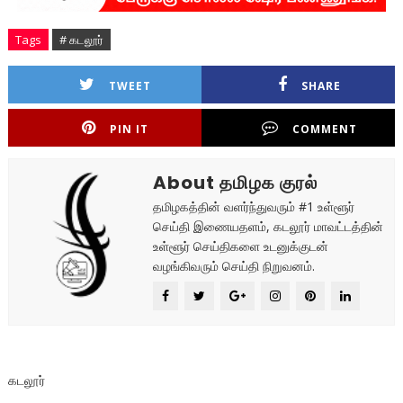
Tags
# கடலூர்
TWEET
SHARE
PIN IT
COMMENT
About தமிழக குரல்
தமிழகத்தின் வளர்ந்துவரும் #1 உள்ளூர்
செய்தி இணையதளம், கடலூர் மாவட்டத்தின்
உள்ளூர் செய்திகளை உடனுக்குடன்
வழங்கிவரும் செய்தி நிறுவனம்.
கடலூர்