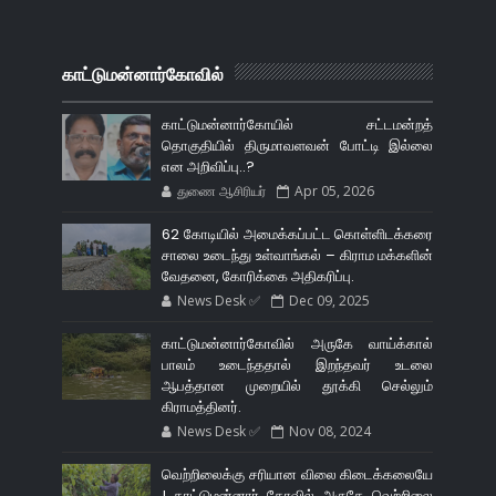
காட்டுமன்னார்கோவில்
காட்டுமன்னார்கோயில் சட்டமன்றத்
தொகுதியில் திருமாவளவன் போட்டி இல்லை
என அறிவிப்பு..?
துணை ஆசிரியர்
Apr 05, 2026
62 கோடியில் அமைக்கப்பட்ட கொள்ளிடக்கரை
சாலை உடைந்து உள்வாங்கல் – கிராம மக்களின்
வேதனை, கோரிக்கை அதிகரிப்பு.
News Desk ✅
Dec 09, 2025
காட்டுமன்னார்கோவில் அருகே வாய்க்கால்
பாலம் உடைந்ததால் இறந்தவர் உடலை
ஆபத்தான முறையில் தூக்கி செல்லும்
கிராமத்தினர்.
News Desk ✅
Nov 08, 2024
வெற்றிலைக்கு சரியான விலை கிடைக்கலையே
! காட்டுமன்னார் கோவில் அருகே வெற்றிலை