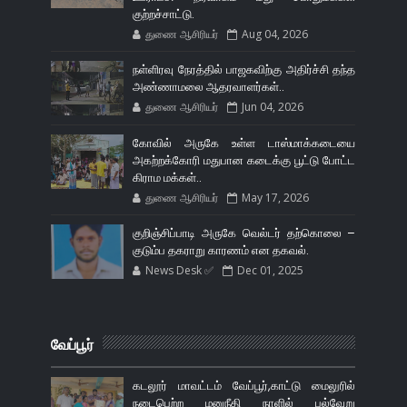
குற்றச்சாட்டு.
துணை ஆசிரியர்
Aug 04, 2026
நள்ளிரவு நேரத்தில் பாஜகவிற்கு அதிர்ச்சி தந்த
அண்ணாமலை ஆதரவாளர்கள்..
துணை ஆசிரியர்
Jun 04, 2026
கோவில் அருகே உள்ள டாஸ்மாக்கடையை
அகற்றக்கோரி மதுபான கடைக்கு பூட்டு போட்ட
கிராம மக்கள்..
துணை ஆசிரியர்
May 17, 2026
குறிஞ்சிப்பாடி அருகே வெல்டர் தற்கொலை –
குடும்ப தகராறு காரணம் என தகவல்.
News Desk ✅
Dec 01, 2025
வேப்பூர்
கடலூர் மாவட்டம் வேப்பூர்,காட்டு மைலுரில்
நடைபெற்ற மனுநீதி நாளில் பல்வேறு