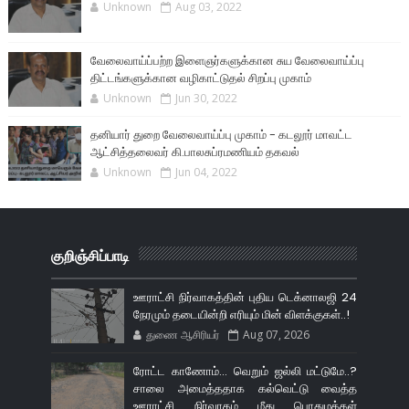
Unknown
Aug 03, 2022
வேலைவாய்ப்பற்ற இளைஞர்களுக்கான சுய வேலைவாய்ப்பு
திட்டங்களுக்கான வழிகாட்டுதல் சிறப்பு முகாம்
Unknown
Jun 30, 2022
தனியார் துறை வேலைவாய்ப்பு முகாம் - கடலூர் மாவட்ட
ஆட்சித்தலைவர் கி.பாலசுப்ரமணியம் தகவல்
Unknown
Jun 04, 2022
குறிஞ்சிப்பாடி
ஊராட்சி நிர்வாகத்தின் புதிய டெக்னாலஜி 24
நேரமும் தடையின்றி எரியும் மின் விளக்குகள்..!
துணை ஆசிரியர்
Aug 07, 2026
ரோட்ட காணோம்... வெறும் ஜல்லி மட்டுமே..?
சாலை அமைத்ததாக கல்வெட்டு வைத்த
ஊராட்சி நிர்வாகம் மீது பொதுமக்கள்