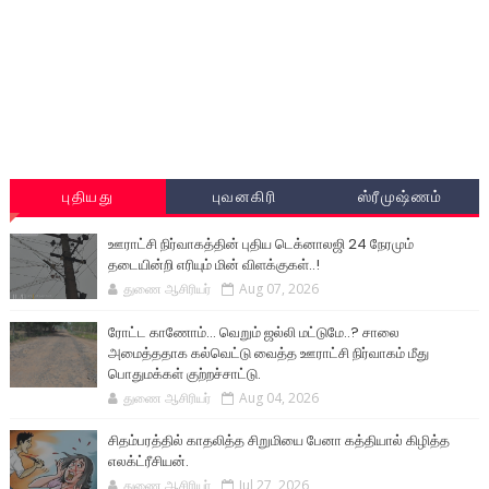
புதியது
புவனகிரி
ஸ்ரீமுஷ்ணம்
ஊராட்சி நிர்வாகத்தின் புதிய டெக்னாலஜி 24 நேரமும்
தடையின்றி எரியும் மின் விளக்குகள்..!
துணை ஆசிரியர்
Aug 07, 2026
ரோட்ட காணோம்... வெறும் ஜல்லி மட்டுமே..? சாலை
அமைத்ததாக கல்வெட்டு வைத்த ஊராட்சி நிர்வாகம் மீது
பொதுமக்கள் குற்றச்சாட்டு.
துணை ஆசிரியர்
Aug 04, 2026
சிதம்பரத்தில் காதலித்த சிறுமியை பேனா கத்தியால் கிழித்த
எலக்ட்ரீசியன்.
துணை ஆசிரியர்
Jul 27, 2026