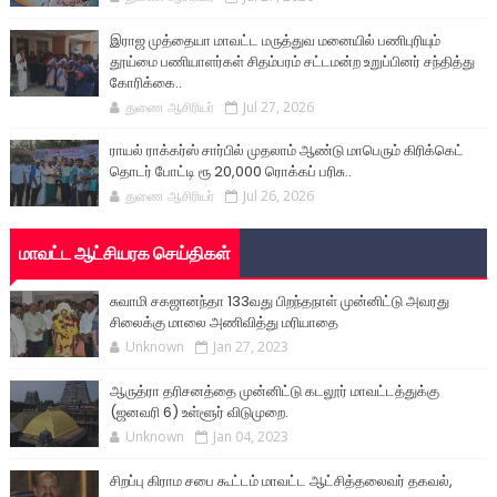
இராஜ முத்தையா மாவட்ட மருத்துவ மனையில் பணிபுரியும்
தூய்மை பணியாளர்கள் சிதம்பரம் சட்டமன்ற உறுப்பினர் சந்தித்து
கோரிக்கை..
துணை ஆசிரியர்
Jul 27, 2026
ராயல் ராக்கர்ஸ் சார்பில் முதலாம் ஆண்டு மாபெரும் கிரிக்கெட்
தொடர் போட்டி ரூ 20,000 ரொக்கப் பரிசு..
துணை ஆசிரியர்
Jul 26, 2026
மாவட்ட ஆட்சியரக செய்திகள்
சுவாமி சகஜானந்தா 133வது பிறந்தநாள் முன்னிட்டு அவரது
சிலைக்கு மாலை அணிவித்து மரியாதை
Unknown
Jan 27, 2023
ஆருத்ரா தரிசனத்தை முன்னிட்டு கடலூர் மாவட்டத்துக்கு
(ஜனவரி 6) உள்ளூர் விடுமுறை.
Unknown
Jan 04, 2023
சிறப்பு கிராம சபை கூட்டம் மாவட்ட ஆட்சித்தலைவர் தகவல்,