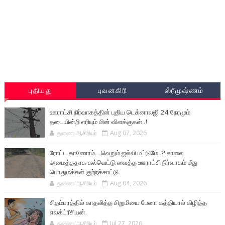
புதியது
புவனகிரி
ஸ்ரீமுஷ்ணம்
ஊராட்சி நிர்வாகத்தின் புதிய டெக்னாலஜி 24 நேரமும்
தடையின்றி எரியும் மின் விளக்குகள்..!
துணை ஆசிரியர்
Aug 07, 2026
ரோட்ட காணோம்... வெறும் ஜல்லி மட்டுமே..? சாலை
அமைத்ததாக கல்வெட்டு வைத்த ஊராட்சி நிர்வாகம் மீது
பொதுமக்கள் குற்றச்சாட்டு.
துணை ஆசிரியர்
Aug 04, 2026
சிதம்பரத்தில் காதலித்த சிறுமியை பேனா கத்தியால் கிழித்த
எலக்ட்ரீசியன்.
துணை ஆசிரியர்
Jul 27, 2026