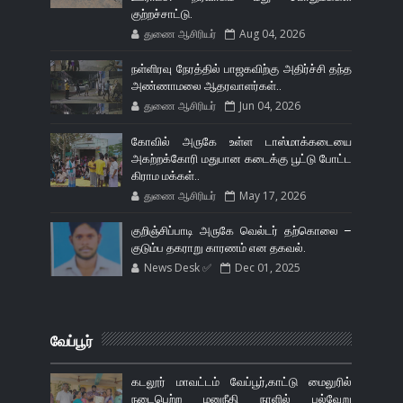
குற்றச்சாட்டு.
துணை ஆசிரியர்
Aug 04, 2026
நள்ளிரவு நேரத்தில் பாஜகவிற்கு அதிர்ச்சி தந்த
அண்ணாமலை ஆதரவாளர்கள்..
துணை ஆசிரியர்
Jun 04, 2026
கோவில் அருகே உள்ள டாஸ்மாக்கடையை
அகற்றக்கோரி மதுபான கடைக்கு பூட்டு போட்ட
கிராம மக்கள்..
துணை ஆசிரியர்
May 17, 2026
குறிஞ்சிப்பாடி அருகே வெல்டர் தற்கொலை –
குடும்ப தகராறு காரணம் என தகவல்.
News Desk ✅
Dec 01, 2025
வேப்பூர்
கடலூர் மாவட்டம் வேப்பூர்,காட்டு மைலுரில்
நடைபெற்ற மனுநீதி நாளில் பல்வேறு