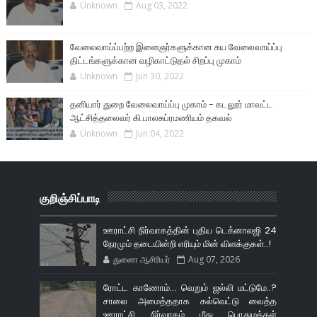
Unknown
Aug 03, 2022
வேலைவாய்ப்பற்ற இளைஞர்களுக்கான சுய வேலைவாய்ப்பு
திட்டங்களுக்கான வழிகாட்டுதல் சிறப்பு முகாம்
Unknown
Jun 30, 2022
தனியார் துறை வேலைவாய்ப்பு முகாம் - கடலூர் மாவட்ட
ஆட்சித்தலைவர் கி.பாலசுப்ரமணியம் தகவல்
Unknown
Jun 04, 2022
குறிஞ்சிப்பாடி
ஊராட்சி நிர்வாகத்தின் புதிய டெக்னாலஜி 24
நேரமும் தடையின்றி எரியும் மின் விளக்குகள்..!
துணை ஆசிரியர்
Aug 07, 2026
ரோட்ட காணோம்... வெறும் ஜல்லி மட்டுமே..?
சாலை அமைத்ததாக கல்வெட்டு வைத்த
ஊராட்சி நிர்வாகம் மீது பொதுமக்கள்