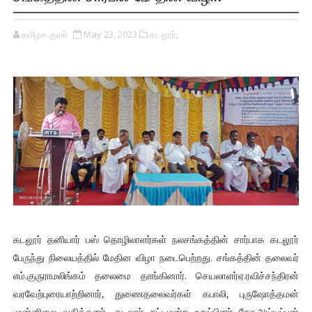
தமிழக குரல்
May 23, 2023
கடலூர்,
கடலூர் தனியார் பஸ் தொழிலாளர்கள் நலசங்கத்தின் சார்பாக கடலூர்
பேருந்து நிலையத்தில் மேதின விழா நடைபெற்றது. சங்கத்தின் தலைவர்
எம்.குருராமலிங்கம் தலைமை தாங்கினார். செயலாளர்ஏ.ரவிச்சந்திரன்
வரவேற்புரையாற்றினார், துணைதலைவர்கள் கபாலி, புருஷோத்தமன்
முன்னிலை வகித்தனர். கடலூர் சட்டமன்ற உறுப்பினர் கோ.அய்யப்பன்