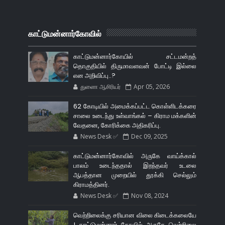
காட்டுமன்னார்கோவில்
காட்டுமன்னார்கோயில் சட்டமன்றத்
தொகுதியில் திருமாவளவன் போட்டி இல்லை
என அறிவிப்பு..?
துணை ஆசிரியர்
Apr 05, 2026
62 கோடியில் அமைக்கப்பட்ட கொள்ளிடக்கரை
சாலை உடைந்து உள்வாங்கல் – கிராம மக்களின்
வேதனை, கோரிக்கை அதிகரிப்பு.
News Desk ✅
Dec 09, 2025
காட்டுமன்னார்கோவில் அருகே வாய்க்கால்
பாலம் உடைந்ததால் இறந்தவர் உடலை
ஆபத்தான முறையில் தூக்கி செல்லும்
கிராமத்தினர்.
News Desk ✅
Nov 08, 2024
வெற்றிலைக்கு சரியான விலை கிடைக்கலையே
! காட்டுமன்னார் கோவில் அருகே வெற்றிலை