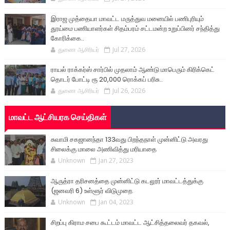
இராஜ முத்தையா மாவட்ட மருத்துவ மனையில் பணிபுரியும்
தூய்மை பணியாளர்கள் சிதம்பரம் சட்டமன்ற உறுப்பினர் சந்தித்து
கோரிக்கை..
துணை ஆசிரியர்
Jul 27, 2026
ராயல் ராக்கர்ஸ் சார்பில் முதலாம் ஆண்டு மாபெரும் கிரிக்கெட்
தொடர் போட்டி ரூ 20,000 ரொக்கப் பரிசு..
துணை ஆசிரியர்
Jul 26, 2026
மாவட்ட ஆட்சியரக செய்திகள்
சுவாமி சகஜானந்தா 133வது பிறந்தநாள் முன்னிட்டு அவரது
சிலைக்கு மாலை அணிவித்து மரியாதை
Unknown
Jan 27, 2023
ஆருத்ரா தரிசனத்தை முன்னிட்டு கடலூர் மாவட்டத்துக்கு
(ஜனவரி 6) உள்ளூர் விடுமுறை.
Unknown
Jan 04, 2023
சிறப்பு கிராம சபை கூட்டம் மாவட்ட ஆட்சித்தலைவர் தகவல்,