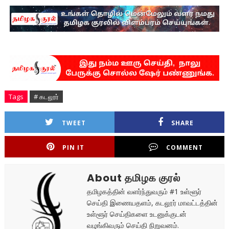
Tags
# கடலூர்
TWEET
SHARE
PIN IT
COMMENT
About தமிழக குரல்
தமிழகத்தின் வளர்ந்துவரும் #1 உள்ளூர்
செய்தி இணையதளம், கடலூர் மாவட்டத்தின்
உள்ளூர் செய்திகளை உடனுக்குடன்
வழங்கிவரும் செய்தி நிறுவனம்.