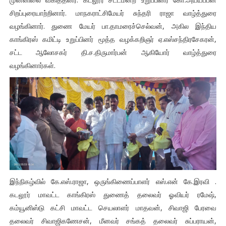
சிறப்புரையாற்றினார். மாநகராட்சிமேயர் சுந்தரி ராஜா வாழ்த்துரை
வழங்கினார். துணை மேயர் பா.தாமரைச்செல்வன், அகில இந்திய
காங்கிரஸ் கமிட்டி உறுப்பினர் மூத்த வழக்கறிஞர் ஏ.எஸ்சந்திரசேகரன்,
சட்ட ஆலோசகர் தி.ச.திருமார்பன் ஆகியோர் வாழ்த்துரை
வழங்கினார்கள்.
இந்நிகழ்வில் கே.எஸ்.ராஜா, ஒருங்கிணைப்பாளர் எஸ்.என் கே.இரவி .
கடலூர் மாவட்ட காங்கிரஸ் துணைத் தலைவர் ஓவியர் ரமேஷ்,
கம்யூனிஸ்டு கட்சி மாவட்ட செயலாளர் மாதவன், சிவாஜி பேரவை
தலைவர் சிவாஜிகணேசன், மீனவர் சங்கத் தலைவர் சுப்பராயன்,