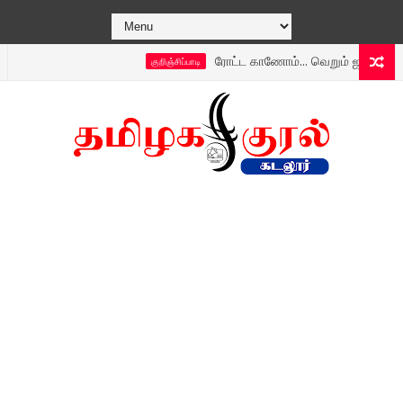
ரோட்ட காணோம்... வெறும் ஜல்லி மட்டுமே..? 
குறிஞ்சிப்பாடி