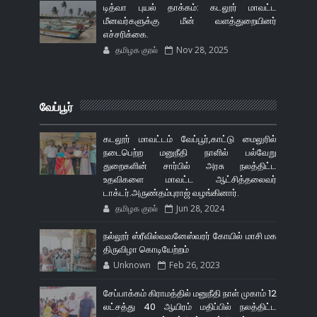
டித்வா புயல் தாக்கம்: கடலூர் மாவட்ட
மீனவர்களுக்கு மீன் வளத்துறையினர்
எச்சரிக்கை.
தமிழக குரல்
Nov 28, 2025
வேப்பூர்
கடலூர் மாவட்டம் வேப்பூர்,காட்டு மைலுரில்
நடைபெற்ற மனுநீதி நாளில் பல்வேறு
துறைகளின் சார்பில் அரசு நலத்திட்ட
உதவிகளை மாவட்ட ஆட்சித்தலைவர்
டாக்டர்.அருண்தம்புராஜ் வழங்கினார்.
தமிழக குரல்
Jun 28, 2024
நல்லூர் ஸ்ரீவில்வவனேஸ்வரர் கோயில் மாசி மக
திருவிழா கொடியேற்றம்
Unknown
Feb 26, 2023
சேப்பாக்கம் கிராமத்தில் மனுநீதி நாள் முகாம் 12
லட்சத்து 40 ஆயிரம் மதிப்பில் நலத்திட்ட