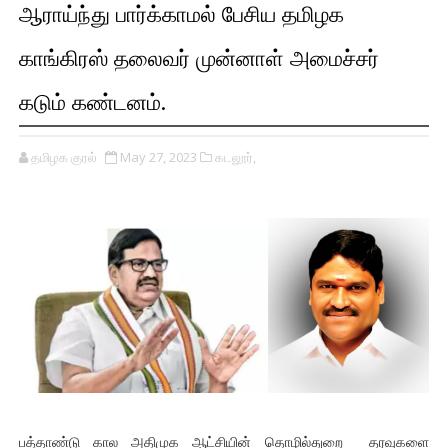
ஆராய்ந்து பார்க்காமல் பேசிய தமிழக
காங்கிரஸ் தலைவர் முன்னாள் அமைச்சர்
கடும் கண்டனம்.
தமிழக குரல்
May 27, 2023
கடலூர்,
பத்தாண்டு கால அதிமுக ஆட்சியின் தொழில்துறை தரவுகளை