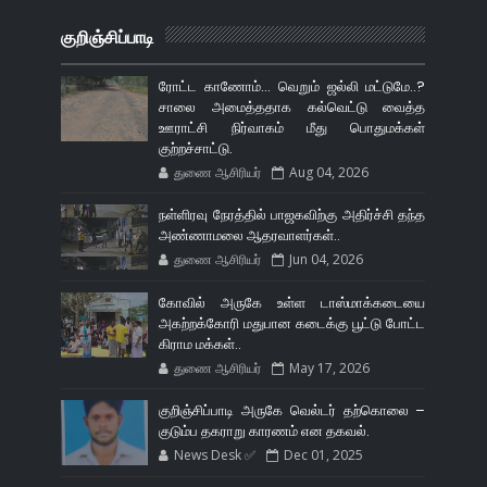
குறிஞ்சிப்பாடி
ரோட்ட காணோம்... வெறும் ஜல்லி மட்டுமே..?
சாலை அமைத்ததாக கல்வெட்டு வைத்த
ஊராட்சி நிர்வாகம் மீது பொதுமக்கள்
குற்றச்சாட்டு.
துணை ஆசிரியர்
Aug 04, 2026
நள்ளிரவு நேரத்தில் பாஜகவிற்கு அதிர்ச்சி தந்த
அண்ணாமலை ஆதரவாளர்கள்..
துணை ஆசிரியர்
Jun 04, 2026
கோவில் அருகே உள்ள டாஸ்மாக்கடையை
அகற்றக்கோரி மதுபான கடைக்கு பூட்டு போட்ட
கிராம மக்கள்..
துணை ஆசிரியர்
May 17, 2026
குறிஞ்சிப்பாடி அருகே வெல்டர் தற்கொலை –
குடும்ப தகராறு காரணம் என தகவல்.
News Desk ✅
Dec 01, 2025