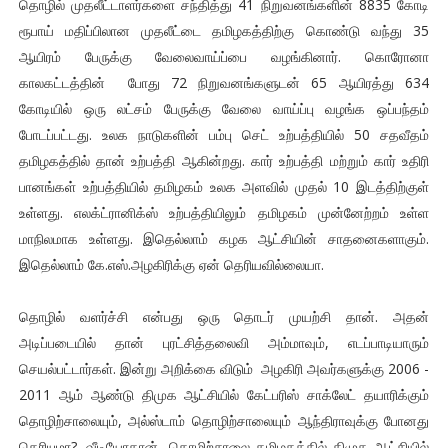
தொழில் முதலீட்டாளர்களை சந்தித்து 41 நிறுவனங்களின் 8835 கோடி
ரூபாய் மதிப்பிலான முதலீட்டை தமிழகத்திற்கு கொண்டு வந்து 35
ஆயிரம் பேருக்கு வேலைவாய்ப்பை வழங்கினார். கொரோனா
காலகட்டத்தின் போது 72 நிறுவனங்களுடன் 65 ஆயிரத்து 634
கோடியில் ஒரு லட்சம் பேருக்கு வேலை வாய்ப்பு வழங்க ஒப்பந்தம்
போடப்பட்டது. உலக நாடுகளின் பம்பு செட் உற்பத்தியில் 50 சதவீதம்
தமிழகத்தில் தான் உற்பத்தி ஆகின்றது. கார் உற்பத்தி மற்றும் கார் உதிரி
பானங்கள் உற்பத்தியில் தமிழகம் உலக அளவில் முதல் 10 இடத்திற்குள்
உள்ளது. எலக்ட்ரானிக்ஸ் உற்பத்தியிலும் தமிழகம் முன்னேற்றம் உள்ள
மாநிலமாக உள்ளது. இதெல்லாம் கழக ஆட்சியின் சாதனைகளாகும்.
இதெல்லாம் கே.எஸ்.அழகிரிக்கு ஏன் தெரியவில்லையா.
தொழில் வளர்ச்சி என்பது ஒரு தொடர் முயற்சி தான். அதன்
அடிப்படையில் தான் புரட்சித்தலைவி அம்மாவும், எடப்பாடியாரும்
செயல்பட்டார்கள். இன்று அறிக்கை விடும் அழகிரி அவர்களுக்கு 2006 -
2011 ஆம் ஆண்டு திமுக ஆட்சியில் கேட்பரிஸ் சாக்லேட் தயாரிக்கும்
தொழிற்சாலையும், அல்ஸ்டாம் தொழிற்சாலையும் ஆந்திராவுக்கு போனது
தெரியுமா?. வீடியோகான் தொழிற்சாலை தமிழகத்தில் திமுக ஆட்சியில்