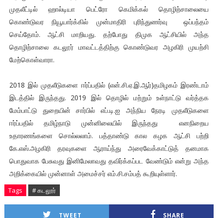
முதலீட்டில் ஹால்டியா பெட்ரோ கெமிக்கல் தொழிற்சாலையை
கொண்டுவர நியூயார்க்கில் முன்மாதிரி புரிந்துணர்வு ஒப்பந்தம்
செய்தோம். ஆட்சி மாறியது. தற்போது திமுக ஆட்சியில் அந்த
தொழிற்சாலை கடலூர் மாவட்டத்திற்கு கொண்டுவர அழகிரி முயற்சி
மேற்கொள்வாரா.
2018 இல் முதலீடுகளை ஈர்ப்பதில் (என்.சி.ஏ.இ.ஆர்)தமிழகம் இரண்டாம்
இடத்தில் இருந்தது. 2019 இல் தொழில் மற்றும் உள்நாட்டு வர்த்தக
மேம்பாட்டு துறையின் சார்பில் எப்.டி.ஐ அந்நிய நேரடி முதலீடுகளை
ஈர்ப்பதில் தமிழ்நாடு முன்னிலையில் இருந்தது எனநிறைய
உதாரணங்களை சொல்லலாம். பத்தாண்டு கால கழக ஆட்சி பற்றி
கே.எஸ்.அழகிரி தரவுகளை ஆராய்ந்து அரைவேக்காட்டுத் தனமாக
பொதுவாக பேசுவது இனிமேலாவது தவிர்க்கப்பட வேண்டும் என்று அந்த
அறிக்கையில் முன்னாள் அமைச்சர் எம்.சி.சம்பத் கூறியுள்ளார்.
Tags
# கடலூர்
TWEET
SHARE