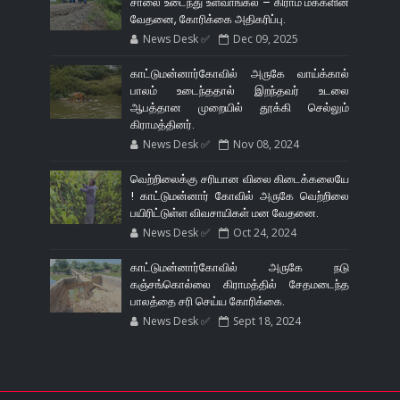
சாலை உடைந்து உள்வாங்கல் – கிராம மக்களின்
வேதனை, கோரிக்கை அதிகரிப்பு.
News Desk ✅
Dec 09, 2025
காட்டுமன்னார்கோவில் அருகே வாய்க்கால்
பாலம் உடைந்ததால் இறந்தவர் உடலை
ஆபத்தான முறையில் தூக்கி செல்லும்
கிராமத்தினர்.
News Desk ✅
Nov 08, 2024
வெற்றிலைக்கு சரியான விலை கிடைக்கலையே
! காட்டுமன்னார் கோவில் அருகே வெற்றிலை
பயிரிட்டுள்ள விவசாயிகள் மன வேதனை.
News Desk ✅
Oct 24, 2024
காட்டுமன்னார்கோவில் அருகே நடு
கஞ்சங்கொல்லை கிராமத்தில் சேதமடைந்த
பாலத்தை சரி செய்ய கோரிக்கை.
News Desk ✅
Sept 18, 2024