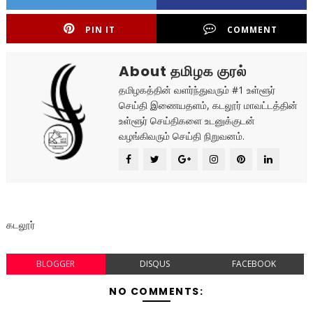
PIN IT
COMMENT
About தமிழக குரல்
தமிழகத்தின் வளர்ந்துவரும் #1 உள்ளூர்
செய்தி இணையதளம், கடலூர் மாவட்டத்தின்
உள்ளூர் செய்திகளை உடனுக்குடன்
வழங்கிவரும் செய்தி நிறுவனம்.
கடலூர்
BLOGGER
DISQUS
FACEBOOK
NO COMMENTS: