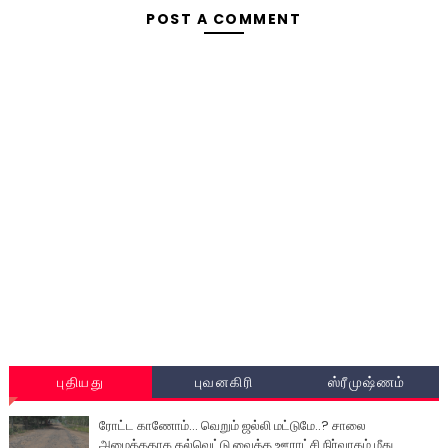
POST A COMMENT
புதியது
புவனகிரி
ஸ்ரீமுஷ்ணம்
ரோட்ட காணோம்... வெறும் ஜல்லி மட்டுமே..? சாலை
அமைத்ததாக கல்வெட்டு வைத்த ஊராட்சி நிர்வாகம் மீது