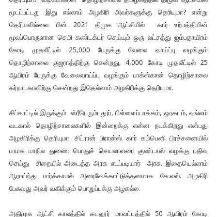
மூடப்பட்டது இது எல்லாம் அழகிரி அவர்களுக்கு தெரியுமா? என்று
தெரியவில்லை. பின் 2021 திமுக ஆட்சியில் கார் உற்பத்தியின்
மூலப்பொருளான செமி கண்டக்டர் செய்யும் ஒரு லட்சத்து ஐம்பதாயிரம்
கோடி முதலீட்டில் 25,000 பேருக்கு வேலை வாய்ப்பு வழங்கும்
தொழிற்சாலை குஜராத்திற்கு சென்றது, 4,000 கோடி முதலீட்டில் 25
ஆயிரம் பேருக்கு வேலைவாய்ப்பு வழங்கும் பாக்ஸ்கான் தொழிற்சாலை
கர்நாடகாவிற்கு சென்றது இதெல்லாம் அழகிரிக்கு தெரியுமா.
சிப்காட்டில் இருக்கும் ஸ்ரீபெரும்புதூர், பிள்ளைப்பாக்கம், ஒரகடம், வல்லம்
வடகால் தொழிற்சாலைகளில் இன்றைக்கு என்ன நடக்கிறது என்பது
அழகிரிக்கு தெரியுமா. சிட்ரான் பிரான்ஸ் கார் கம்பெனி பிரச்சனையில்
பாமக மாநில துணை பொதுச் செயலாளரை குண்டாஸ் வழக்கு பதிவு
செய்து சிறையில் அடைத்த அரசு எடப்படியார் அரசு. இதையெல்லாம்
ஆராய்ந்து பார்க்காமல் அரைவேக்காட்டுத்தனமாக கே.எஸ். அழகிரி
பேசுவது அவர் வகிக்கும் பொறுப்புக்கு அழகல்ல.
அதிமுக ஆட்சி காலத்தில் கடலூர் மாவட்டத்தில் 50 ஆயிரம் கோடி