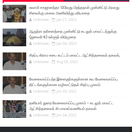
சுவாமி சகஜானந்தா 133வது பிறந்தநாள் முன்னிட்டு அவரது
சிலைக்கு மாலை அணிவித்து மரியாதை
Unknown
Jan 27, 2023
ஆருத்ரா தரிசனத்தை முன்னிட்டு கடலூர் மாவட்டத்துக்கு
(ஜனவரி 6) உள்ளூர் விடுமுறை.
Unknown
Jan 04, 2023
சிறப்பு கிராம சபை கூட்டம் மாவட்ட ஆட்சித்தலைவர் தகவல்,
Unknown
Aug 03, 2022
வேலைவாய்ப்பற்ற இளைஞர்களுக்கான சுய வேலைவாய்ப்பு
திட்டங்களுக்கான வழிகாட்டுதல் சிறப்பு முகாம்
Unknown
Jun 30, 2022
தனியார் துறை வேலைவாய்ப்பு முகாம் - கடலூர் மாவட்ட
ஆட்சித்தலைவர் கி.பாலசுப்ரமணியம் தகவல்
Unknown
Jun 04, 2022