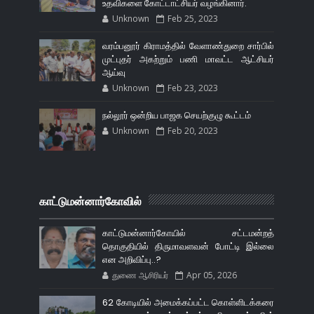
உதவிகளை கோட்டாட்சியர் வழங்கினார்.
Unknown
Feb 25, 2023
வரம்பனூர் கிராமத்தில் வேளாண்துறை சார்பில்
முட்புதர் அகற்றும் பணி மாவட்ட ஆட்சியர்
ஆய்வு
Unknown
Feb 23, 2023
நல்லூர் ஒன்றிய பாஜக செயற்குழு கூட்டம்
Unknown
Feb 20, 2023
காட்டுமன்னார்கோவில்
காட்டுமன்னார்கோயில் சட்டமன்றத்
தொகுதியில் திருமாவளவன் போட்டி இல்லை
என அறிவிப்பு..?
துணை ஆசிரியர்
Apr 05, 2026
62 கோடியில் அமைக்கப்பட்ட கொள்ளிடக்கரை