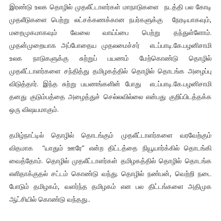
இரண்டு உலக தொழில் முதலீட்டாளர்கள் மாநாடுகளை நடத்தி பல கோடி
முதலீடுகளை பெற்று லட்சக்கணக்கான நபர்களுக்கு நேரடியாகவும்,
மறைமுகமாகவும் வேலை வாய்ப்பை பெற்று தந்துள்ளோம்.
முதன்முறையாக அப்போதைய முதலமைச்சர் எடப்பாடி.கே.பழனிசாமி
உலக நாடுகளுக்கு சுற்றுப் பயணம் மேற்கொண்டு தொழில்
முதலீட்டாளர்களை சந்தித்து தமிழகத்தில் தொழில் தொடங்க அழைப்பு
விடுத்தார். இந்த சுற்று பயணங்களின் போது எடப்பாடி.கே.பழனிசாமி
தனது குடும்பத்தை அழைத்துச் செல்லவில்லை என்பது குறிப்பிடத்தக்க
ஒரு விஷயமாகும்.
தமிழ்நாட்டில் தொழில் தொடங்கும் முதலீட்டாளர்களை வரவேற்கும்
விதமாக “யாதும் ஊரே” என்ற திட்டத்தை நியூயார்க்கில் தொடங்கி
வைத்தோம். தொழில் முதலீட்டாளர்கள் தமிழகத்தில் தொழில் தொடங்க
எளிதாக்குதல் சட்டம் கொண்டு வந்து. தொழில் நண்பன், வெற்றி நடை
போடும் தமிழகம், வளர்ந்த தமிழகம் என பல திட்டங்களை அதிமுக
ஆட்சியில் கொண்டு வந்தது..