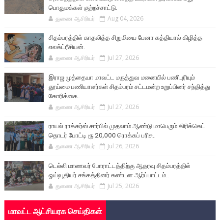
பொதுமக்கள் குற்றச்சாட்டு.
துணை ஆசிரியர்
Aug 04, 2026
சிதம்பரத்தில் காதலித்த சிறுமியை பேனா கத்தியால் கிழித்த
எலக்ட்ரீசியன்.
துணை ஆசிரியர்
Jul 27, 2026
இராஜ முத்தையா மாவட்ட மருத்துவ மனையில் பணிபுரியும்
தூய்மை பணியாளர்கள் சிதம்பரம் சட்டமன்ற உறுப்பினர் சந்தித்து
கோரிக்கை..
துணை ஆசிரியர்
Jul 27, 2026
ராயல் ராக்கர்ஸ் சார்பில் முதலாம் ஆண்டு மாபெரும் கிரிக்கெட்
தொடர் போட்டி ரூ 20,000 ரொக்கப் பரிசு..
துணை ஆசிரியர்
Jul 26, 2026
டெல்லி மாணவர் போராட்டத்திற்கு ஆதரவு சிதம்பரத்தில்
ஓய்வூதியர் சங்கத்தினர் கண்டன ஆர்ப்பாட்டம்..
துணை ஆசிரியர்
Jul 25, 2026
மாவட்ட ஆட்சியரக செய்திகள்