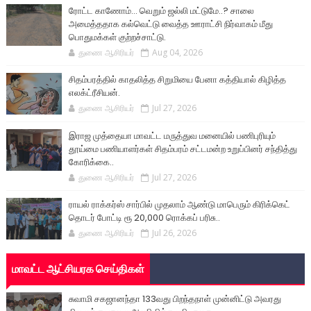
ரோட்ட காணோம்... வெறும் ஜல்லி மட்டுமே..? சாலை
அமைத்ததாக கல்வெட்டு வைத்த ஊராட்சி நிர்வாகம் மீது
பொதுமக்கள் குற்றச்சாட்டு.
துணை ஆசிரியர்
Aug 04, 2026
சிதம்பரத்தில் காதலித்த சிறுமியை பேனா கத்தியால் கிழித்த
எலக்ட்ரீசியன்.
துணை ஆசிரியர்
Jul 27, 2026
இராஜ முத்தையா மாவட்ட மருத்துவ மனையில் பணிபுரியும்
தூய்மை பணியாளர்கள் சிதம்பரம் சட்டமன்ற உறுப்பினர் சந்தித்து
கோரிக்கை..
துணை ஆசிரியர்
Jul 27, 2026
ராயல் ராக்கர்ஸ் சார்பில் முதலாம் ஆண்டு மாபெரும் கிரிக்கெட்
தொடர் போட்டி ரூ 20,000 ரொக்கப் பரிசு..
துணை ஆசிரியர்
Jul 26, 2026
மாவட்ட ஆட்சியரக செய்திகள்
சுவாமி சகஜானந்தா 133வது பிறந்தநாள் முன்னிட்டு அவரது