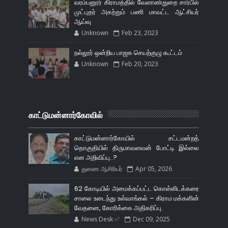
வரம்பனூர் கிராமத்தில் வேளாண்துறை சார்பில்
முட்புதர் அகற்றும் பணி மாவட்ட ஆட்சியர்
ஆய்வு
Unknown
Feb 23, 2023
நல்லூர் ஒன்றிய பாஜக செயற்குழு கூட்டம்
Unknown
Feb 20, 2023
காட்டுமன்னார்கோவில்
காட்டுமன்னார்கோயில் சட்டமன்றத்
தொகுதியில் திருமாவளவன் போட்டி இல்லை
என அறிவிப்பு..?
துணை ஆசிரியர்
Apr 05, 2026
62 கோடியில் அமைக்கப்பட்ட கொள்ளிடக்கரை
சாலை உடைந்து உள்வாங்கல் – கிராம மக்களின்
வேதனை, கோரிக்கை அதிகரிப்பு.
News Desk ✅
Dec 09, 2025