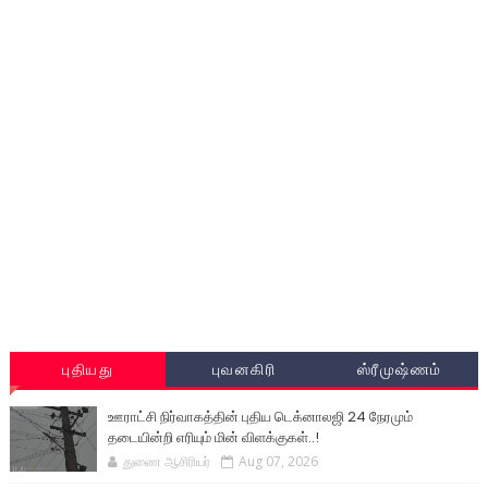
புதியது
புவனகிரி
ஸ்ரீமுஷ்ணம்
ஊராட்சி நிர்வாகத்தின் புதிய டெக்னாலஜி 24 நேரமும்
தடையின்றி எரியும் மின் விளக்குகள்..!
துணை ஆசிரியர்
Aug 07, 2026