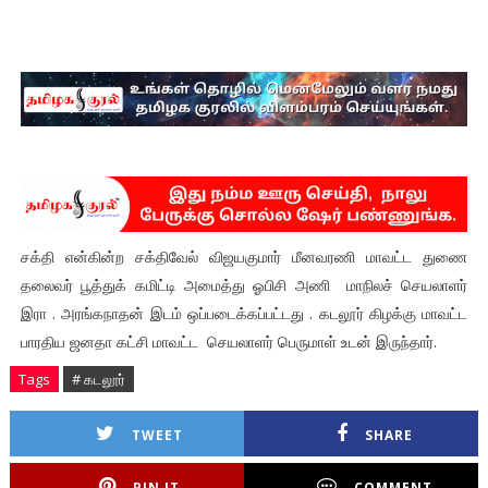
சக்தி என்கின்ற சக்திவேல் விஜயகுமார் மீனவரணி மாவட்ட துணை
தலைவர் பூத்துக் கமிட்டி அமைத்து ஓபிசி அணி மாநிலச் செயலாளர்
இரா . அரங்கநாதன் இடம் ஒப்படைக்கப்பட்டது . கடலூர் கிழக்கு மாவட்ட
பாரதிய ஜனதா கட்சி மாவட்ட செயலாளர் பெருமாள் உடன் இருந்தார்.
Tags
# கடலூர்
TWEET
SHARE
PIN IT
COMMENT