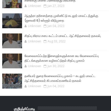
சிலைக்கு மாலை அணிவித்து மரியாதை
Unknown
Jan 27, 2023
ஆருத்ரா தரிசனத்தை முன்னிட்டு கடலூர் மாவட்டத்துக்கு
(ஜனவரி 6) உள்ளூர் விடுமுறை.
Unknown
Jan 04, 2023
சிறப்பு கிராம சபை கூட்டம் மாவட்ட ஆட்சித்தலைவர் தகவல்,
Unknown
Aug 03, 2022
வேலைவாய்ப்பற்ற இளைஞர்களுக்கான சுய வேலைவாய்ப்பு
திட்டங்களுக்கான வழிகாட்டுதல் சிறப்பு முகாம்
Unknown
Jun 30, 2022
தனியார் துறை வேலைவாய்ப்பு முகாம் - கடலூர் மாவட்ட
ஆட்சித்தலைவர் கி.பாலசுப்ரமணியம் தகவல்
Unknown
Jun 04, 2022
குறிஞ்சிப்பாடி