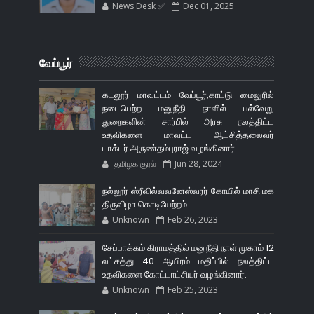
News Desk ✅
Dec 01, 2025
வேப்பூர்
கடலூர் மாவட்டம் வேப்பூர்,காட்டு மைலுரில்
நடைபெற்ற மனுநீதி நாளில் பல்வேறு
துறைகளின் சார்பில் அரசு நலத்திட்ட
உதவிகளை மாவட்ட ஆட்சித்தலைவர்
டாக்டர்.அருண்தம்புராஜ் வழங்கினார்.
தமிழக குரல்
Jun 28, 2024
நல்லூர் ஸ்ரீவில்வவனேஸ்வரர் கோயில் மாசி மக
திருவிழா கொடியேற்றம்
Unknown
Feb 26, 2023
சேப்பாக்கம் கிராமத்தில் மனுநீதி நாள் முகாம் 12
லட்சத்து 40 ஆயிரம் மதிப்பில் நலத்திட்ட
உதவிகளை கோட்டாட்சியர் வழங்கினார்.
Unknown
Feb 25, 2023