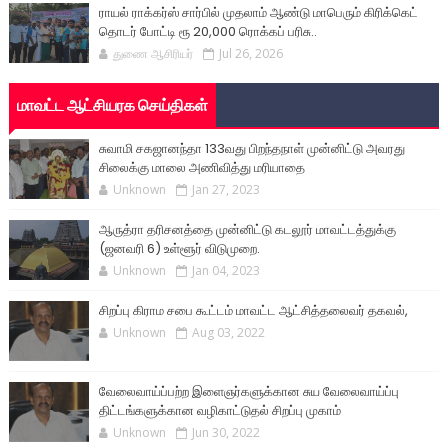
ராயல் ராக்கர்ஸ் சார்பில் முதலாம் ஆண்டு மாபெரும் கிரிக்கெட்
தொடர் போட்டி ரூ 20,000 ரொக்கப் பரிசு..
துணை ஆசிரியர்
Jul 26, 2026
மாவட்ட ஆட்சியரக செய்திகள்
சுவாமி சகஜானந்தா 133வது பிறந்தநாள் முன்னிட்டு அவரது
சிலைக்கு மாலை அணிவித்து மரியாதை
Unknown
Jan 27, 2023
ஆருத்ரா தரிசனத்தை முன்னிட்டு கடலூர் மாவட்டத்துக்கு
(ஜனவரி 6) உள்ளூர் விடுமுறை.
Unknown
Jan 04, 2023
சிறப்பு கிராம சபை கூட்டம் மாவட்ட ஆட்சித்தலைவர் தகவல்,
Unknown
Aug 03, 2022
வேலைவாய்ப்பற்ற இளைஞர்களுக்கான சுய வேலைவாய்ப்பு
திட்டங்களுக்கான வழிகாட்டுதல் சிறப்பு முகாம்
Unknown
Jun 30, 2022