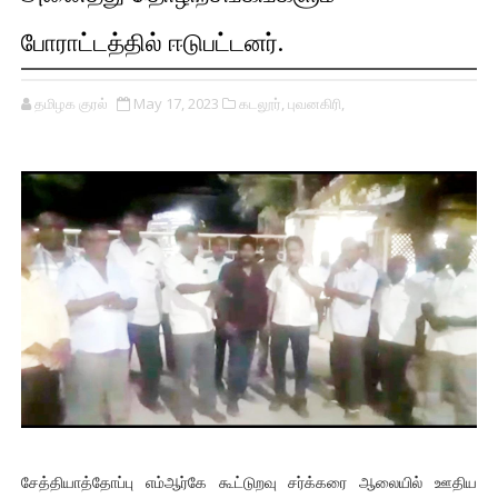
போராட்டத்தில் ஈடுபட்டனர்.
தமிழக குரல்
May 17, 2023
கடலூர்,
புவனகிரி,
சேத்தியாத்தோப்பு எம்ஆர்கே கூட்டுறவு சர்க்கரை ஆலையில் ஊதிய