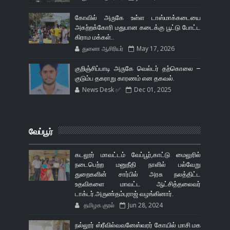
கோவில் அருகே உள்ள டாஸ்மாக்கடையை
அகற்றக்கோரி மதுபான கடைக்கு பூட்டு போட்ட
கிராம மக்கள்..
துணை ஆசிரியர்
May 17, 2026
குறிஞ்சிப்பாடி அருகே வெல்டர் தற்கொலை –
குடும்ப தகராறு காரணம் என தகவல்.
News Desk ✅
Dec 01, 2025
வேப்பூர்
கடலூர் மாவட்டம் வேப்பூர்,காட்டு மைலுரில்
நடைபெற்ற மனுநீதி நாளில் பல்வேறு
துறைகளின் சார்பில் அரசு நலத்திட்ட
உதவிகளை மாவட்ட ஆட்சித்தலைவர்
டாக்டர்.அருண்தம்புராஜ் வழங்கினார்.
தமிழக குரல்
Jun 28, 2024
நல்லூர் ஸ்ரீவில்வவனேஸ்வரர் கோயில் மாசி மக