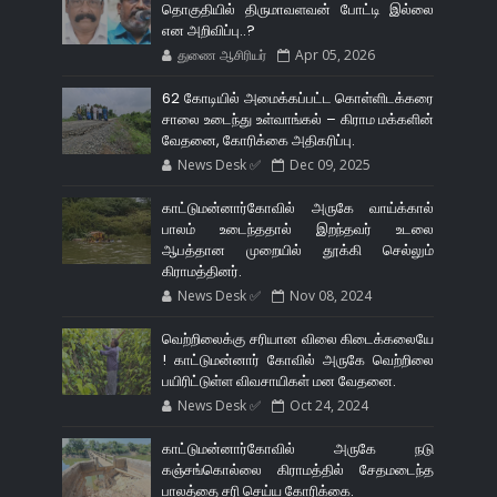
தொகுதியில் திருமாவளவன் போட்டி இல்லை
என அறிவிப்பு..?
துணை ஆசிரியர்
Apr 05, 2026
62 கோடியில் அமைக்கப்பட்ட கொள்ளிடக்கரை
சாலை உடைந்து உள்வாங்கல் – கிராம மக்களின்
வேதனை, கோரிக்கை அதிகரிப்பு.
News Desk ✅
Dec 09, 2025
காட்டுமன்னார்கோவில் அருகே வாய்க்கால்
பாலம் உடைந்ததால் இறந்தவர் உடலை
ஆபத்தான முறையில் தூக்கி செல்லும்
கிராமத்தினர்.
News Desk ✅
Nov 08, 2024
வெற்றிலைக்கு சரியான விலை கிடைக்கலையே
! காட்டுமன்னார் கோவில் அருகே வெற்றிலை
பயிரிட்டுள்ள விவசாயிகள் மன வேதனை.
News Desk ✅
Oct 24, 2024
காட்டுமன்னார்கோவில் அருகே நடு
கஞ்சங்கொல்லை கிராமத்தில் சேதமடைந்த
பாலத்தை சரி செய்ய கோரிக்கை.