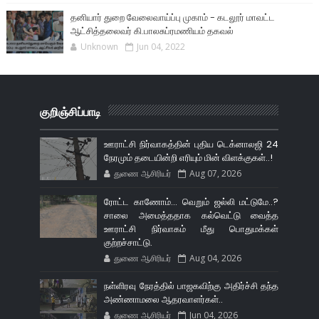
தனியார் துறை வேலைவாய்ப்பு முகாம் - கடலூர் மாவட்ட
ஆட்சித்தலைவர் கி.பாலசுப்ரமணியம் தகவல்
Unknown
Jun 04, 2022
குறிஞ்சிப்பாடி
ஊராட்சி நிர்வாகத்தின் புதிய டெக்னாலஜி 24
நேரமும் தடையின்றி எரியும் மின் விளக்குகள்..!
துணை ஆசிரியர்
Aug 07, 2026
ரோட்ட காணோம்... வெறும் ஜல்லி மட்டுமே..?
சாலை அமைத்ததாக கல்வெட்டு வைத்த
ஊராட்சி நிர்வாகம் மீது பொதுமக்கள்
குற்றச்சாட்டு.
துணை ஆசிரியர்
Aug 04, 2026
நள்ளிரவு நேரத்தில் பாஜகவிற்கு அதிர்ச்சி தந்த
அண்ணாமலை ஆதரவாளர்கள்..
துணை ஆசிரியர்
Jun 04, 2026