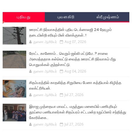
புதியது
புவனகிரி
ஸ்ரீமுஷ்ணம்
ஊராட்சி நிர்வாகத்தின் புதிய டெக்னாலஜி 24 நேரமும்
தடையின்றி எரியும் மின் விளக்குகள்..!
துணை ஆசிரியர்
Aug 07, 2026
ரோட்ட காணோம்... வெறும் ஜல்லி மட்டுமே..? சாலை
அமைத்ததாக கல்வெட்டு வைத்த ஊராட்சி நிர்வாகம் மீது
பொதுமக்கள் குற்றச்சாட்டு.
துணை ஆசிரியர்
Aug 04, 2026
சிதம்பரத்தில் காதலித்த சிறுமியை பேனா கத்தியால் கிழித்த
எலக்ட்ரீசியன்.
துணை ஆசிரியர்
Jul 27, 2026
இராஜ முத்தையா மாவட்ட மருத்துவ மனையில் பணிபுரியும்
தூய்மை பணியாளர்கள் சிதம்பரம் சட்டமன்ற உறுப்பினர் சந்தித்து
கோரிக்கை..
துணை ஆசிரியர்
Jul 27, 2026