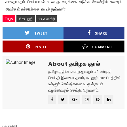
காலதாமதம் செய்யாமல் உடனடிநடவடிக்கை எடுக்க வேண்டும் எனவும்
அவர்கள் எச்சரிக்கை விடுத்துள்ளனர்.
Tags
# கடலூர்
# புவனகிரி
TWEET
SHARE
PIN IT
COMMENT
About தமிழக குரல்
தமிழகத்தின் வளர்ந்துவரும் #1 உள்ளூர்
செய்தி இணையதளம், கடலூர் மாவட்டத்தின்
உள்ளூர் செய்திகளை உடனுக்குடன்
வழங்கிவரும் செய்தி நிறுவனம்.
புவனகிரி