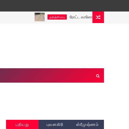
ரோட்ட காணோம்... வெறும் ஜல்லி மட்டுமே..? ச
குறிஞ்சிப்பாடி
புதியது
புவனகிரி
ஸ்ரீமுஷ்ணம்