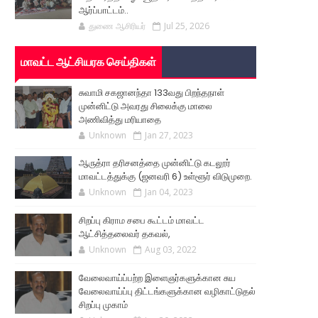
ஆர்ப்பாட்டம்..
துணை ஆசிரியர்
Jul 25, 2026
மாவட்ட ஆட்சியரக செய்திகள்
சுவாமி சகஜானந்தா 133வது பிறந்தநாள்
முன்னிட்டு அவரது சிலைக்கு மாலை
அணிவித்து மரியாதை
Unknown
Jan 27, 2023
ஆருத்ரா தரிசனத்தை முன்னிட்டு கடலூர்
மாவட்டத்துக்கு (ஜனவரி 6) உள்ளூர் விடுமுறை.
Unknown
Jan 04, 2023
சிறப்பு கிராம சபை கூட்டம் மாவட்ட
ஆட்சித்தலைவர் தகவல்,
Unknown
Aug 03, 2022
வேலைவாய்ப்பற்ற இளைஞர்களுக்கான சுய
வேலைவாய்ப்பு திட்டங்களுக்கான வழிகாட்டுதல்
சிறப்பு முகாம்