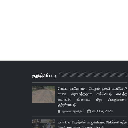
குறிஞ்சிப்பாடி
ரோட்ட காணோம்... வெறும் ஜல்லி மட்டுமே..?
சாலை அமைத்ததாக கல்வெட்டு வைத்த
ஊராட்சி நிர்வாகம் மீது பொதுமக்கள்
குற்றச்சாட்டு.
துணை ஆசிரியர்
Aug 04, 2026
நள்ளிரவு நேரத்தில் பாஜகவிற்கு அதிர்ச்சி தந்த
அண்ணாமலை ஆதரவாளர்கள்..