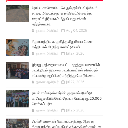
ரோட்ட காணோம்... வெறும் ஜல்லி மட்டுமே..?
சாலை அமைத்ததாக கல்வெட்டு வைத்த
ஊராட்சி நிர்வாகம் மீது பொதுமக்கள்
குற்றச்சாட்டு.
துணை ஆசிரியர்
Aug 04, 2026
சிதம்பரத்தில் காதலித்த சிறுமியை பேனா
கத்தியால் கிழித்த எலக்ட்ரீசியன்.
துணை ஆசிரியர்
Jul 27, 2026
இராஜ முத்தையா மாவட்ட மருத்துவ மனையில்
பணிபுரியும் தூய்மை பணியாளர்கள் சிதம்பரம்
சட்டமன்ற உறுப்பினர் சந்தித்து கோரிக்கை..
துணை ஆசிரியர்
Jul 27, 2026
ராயல் ராக்கர்ஸ் சார்பில் முதலாம் ஆண்டு
மாபெரும் கிரிக்கெட் தொடர் போட்டி ரூ 20,000
ரொக்கப் பரிசு..
துணை ஆசிரியர்
Jul 26, 2026
டெல்லி மாணவர் போராட்டத்திற்கு ஆதரவு
சிதம்பரத்தில் ஓய்வூதியர் சங்கத்தினர் கண்டன