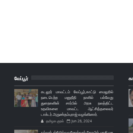
வேப்பூர்
க
கடலூர் மாவட்டம் வேப்பூர்,காட்டு மைலுரில்
நடைபெற்ற மனுநீதி நாளில் பல்வேறு
துறைகளின் சார்பில் அரசு நலத்திட்ட
உதவிகளை மாவட்ட ஆட்சித்தலைவர்
டாக்டர்.அருண்தம்புராஜ் வழங்கினார்.
தமிழக குரல்
Jun 28, 2024
நல்லூர் ஸ்ரீவில்வவனேஸ்வரர் கோயில் மாசி மக