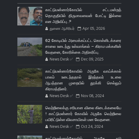
காட்டுமன்னார்கோயில் சட்டமன்றத்
தொகுதியில் திருமாவளவன் போட்டி இல்லை
என அறிவிப்பு..?
துணை ஆசிரியர்
Apr 05, 2026
62 கோடியில் அமைக்கப்பட்ட கொள்ளிடக்கரை
சாலை உடைந்து உள்வாங்கல் – கிராம மக்களின்
வேதனை, கோரிக்கை அதிகரிப்பு.
News Desk ✅
Dec 09, 2025
காட்டுமன்னார்கோவில் அருகே வாய்க்கால்
பாலம் உடைந்ததால் இறந்தவர் உடலை
ஆபத்தான முறையில் தூக்கி செல்லும்
கிராமத்தினர்.
News Desk ✅
Nov 08, 2024
வெற்றிலைக்கு சரியான விலை கிடைக்கலையே
! காட்டுமன்னார் கோவில் அருகே வெற்றிலை
பயிரிட்டுள்ள விவசாயிகள் மன வேதனை.
News Desk ✅
Oct 24, 2024
காட்டுமன்னார்கோவில் அருகே நடு