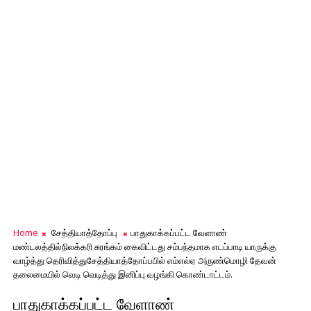
Home
சேத்தியாத்தோப்பு
பாதுகாக்கப்பட்ட வேளாண்
மண்டலத்தில்நிலக்கரி சுரங்கம் கைவிட்டது சம்பந்தமாக எடப்பாடி யாருக்கு
வாழ்த்து தெரிவித்துசேத்தியாத்தோப்பபில் எம்எல்ஏ அருண்மொழி தேவன்
தலைமையில் வெடி வெடித்து இனிப்பு வழங்கி கொண்டாட்டம்.
பாதுகாக்கப்பட்ட வேளாண்