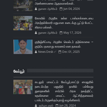
அண்ணாமலை ஆதரவாளர்கள்..
துணை ஆசிரியர்
Jun 04, 2026
கோவில் அருகே உள்ள டாஸ்மாக்கடையை
அகற்றக்கோரி மதுபான கடைக்கு பூட்டு போட்ட
கிராம மக்கள்..
துணை ஆசிரியர்
May 17, 2026
குறிஞ்சிப்பாடி அருகே வெல்டர் தற்கொலை –
குடும்ப தகராறு காரணம் என தகவல்.
News Desk ✅
Dec 01, 2025
வேப்பூர்
கடலூர் மாவட்டம் வேப்பூர்,காட்டு மைலுரில்
நடைபெற்ற மனுநீதி நாளில் பல்வேறு
துறைகளின் சார்பில் அரசு நலத்திட்ட
உதவிகளை மாவட்ட ஆட்சித்தலைவர்
டாக்டர்.அருண்தம்புராஜ் வழங்கினார்.
தமிழக குரல்
Jun 28, 2024