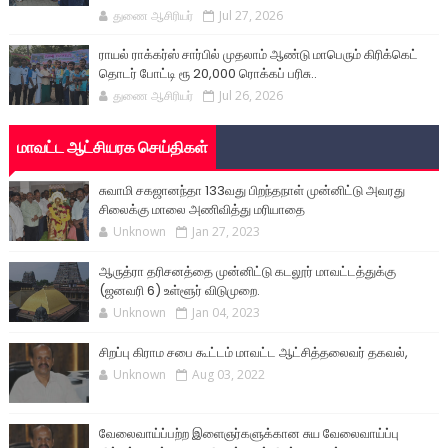
துணை ஆசிரியர்
Jul 27, 2026
ராயல் ராக்கர்ஸ் சார்பில் முதலாம் ஆண்டு மாபெரும் கிரிக்கெட்
தொடர் போட்டி ரூ 20,000 ரொக்கப் பரிசு..
துணை ஆசிரியர்
Jul 26, 2026
மாவட்ட ஆட்சியரக செய்திகள்
சுவாமி சகஜானந்தா 133வது பிறந்தநாள் முன்னிட்டு அவரது
சிலைக்கு மாலை அணிவித்து மரியாதை
Unknown
Jan 27, 2023
ஆருத்ரா தரிசனத்தை முன்னிட்டு கடலூர் மாவட்டத்துக்கு
(ஜனவரி 6) உள்ளூர் விடுமுறை.
Unknown
Jan 04, 2023
சிறப்பு கிராம சபை கூட்டம் மாவட்ட ஆட்சித்தலைவர் தகவல்,
Unknown
Aug 03, 2022
வேலைவாய்ப்பற்ற இளைஞர்களுக்கான சுய வேலைவாய்ப்பு