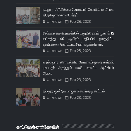
நல்லூர் ஸ்ரீவில்வவனேஸ்வரர் கோயில் மாசி மக
திருவிழா கொடியேற்றம்
Unknown
Feb 26, 2023
சேப்பாக்கம் கிராமத்தில் மனுநீதி நாள் முகாம் 12
லட்சத்து 40 ஆயிரம் மதிப்பில் நலத்திட்ட
உதவிகளை கோட்டாட்சியர் வழங்கினார்.
Unknown
Feb 25, 2023
வரம்பனூர் கிராமத்தில் வேளாண்துறை சார்பில்
முட்புதர் அகற்றும் பணி மாவட்ட ஆட்சியர்
ஆய்வு
Unknown
Feb 23, 2023
நல்லூர் ஒன்றிய பாஜக செயற்குழு கூட்டம்
Unknown
Feb 20, 2023
காட்டுமன்னார்கோவில்