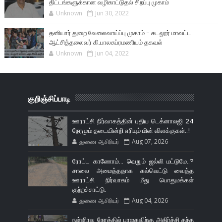
திட்டங்களுக்கான வழிகாட்டுதல் சிறப்பு முகாம்
Unknown
Jun 30, 2022
தனியார் துறை வேலைவாய்ப்பு முகாம் - கடலூர் மாவட்ட
ஆட்சித்தலைவர் கி.பாலசுப்ரமணியம் தகவல்
Unknown
Jun 04, 2022
குறிஞ்சிப்பாடி
ஊராட்சி நிர்வாகத்தின் புதிய டெக்னாலஜி 24
நேரமும் தடையின்றி எரியும் மின் விளக்குகள்..!
துணை ஆசிரியர்
Aug 07, 2026
ரோட்ட காணோம்... வெறும் ஜல்லி மட்டுமே..?
சாலை அமைத்ததாக கல்வெட்டு வைத்த
ஊராட்சி நிர்வாகம் மீது பொதுமக்கள்
குற்றச்சாட்டு.
துணை ஆசிரியர்
Aug 04, 2026
நள்ளிரவு நேரத்தில் பாஜகவிற்கு அதிர்ச்சி தந்த