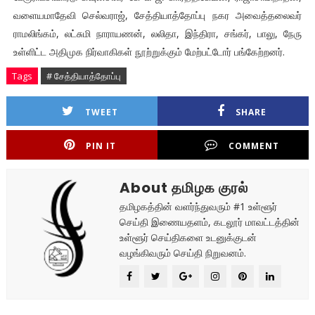
வளையமாதேவி செல்வராஜ், சேத்தியாத்தோப்பு நகர அவைத்தலைவர்
ராமலிங்கம், லட்சுமி நாராயணன், லலிதா, இந்திரா, சங்கர், பாலு, நேரு
உள்ளிட்ட அதிமுக நிர்வாகிகள் நூற்றுக்கும் மேற்பட்டோர் பங்கேற்றனர்.
Tags
# சேத்தியாத்தோப்பு
TWEET
SHARE
PIN IT
COMMENT
About தமிழக குரல்
தமிழகத்தின் வளர்ந்துவரும் #1 உள்ளூர்
செய்தி இணையதளம், கடலூர் மாவட்டத்தின்
உள்ளூர் செய்திகளை உடனுக்குடன்
வழங்கிவரும் செய்தி நிறுவனம்.