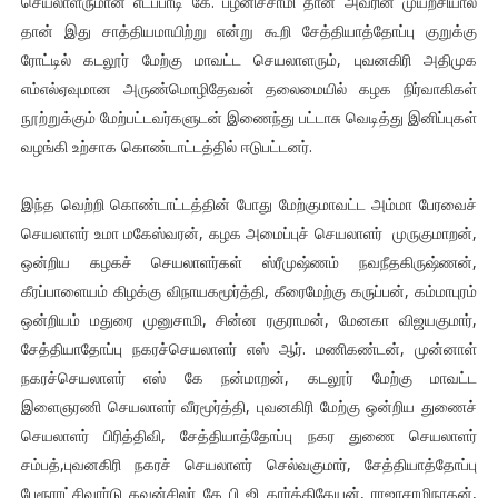
செயலாளருமான எடப்பாடி கே. பழனிச்சாமி தான் அவரின் முயற்சியால்
தான் இது சாத்தியமாயிற்று என்று கூறி சேத்தியாத்தோப்பு குறுக்கு
ரோட்டில் கடலூர் மேற்கு மாவட்ட செயலாளரும், புவனகிரி அதிமுக
எம்எல்ஏவுமான அருண்மொழிதேவன் தலைமையில் கழக நிர்வாகிகள்
நூற்றுக்கும் மேற்பட்டவர்களுடன் இணைந்து பட்டாசு வெடித்து இனிப்புகள்
வழங்கி உற்சாக கொண்டாட்டத்தில் ஈடுபட்டனர்.
இந்த வெற்றி கொண்டாட்டத்தின் போது மேற்குமாவட்ட அம்மா பேரவைச்
செயலாளர் உமா மகேஸ்வரன், கழக அமைப்புச் செயலாளர் முருகுமாறன்,
ஒன்றிய கழகச் செயலாளர்கள் ஸ்ரீமுஷ்ணம் நவநீதகிருஷ்ணன்,
கீரப்பாளையம் கிழக்கு விநாயகமூர்த்தி, கீரைமேற்கு கருப்பன், கம்மாபுரம்
ஒன்றியம் மதுரை முனுசாமி, சின்ன ரகுராமன், மேனகா விஜயகுமார்,
சேத்தியாதோப்பு நகரச்செயலாளர் எஸ் ஆர். மணிகண்டன், முன்னாள்
நகரச்செயலாளர் எஸ் கே நன்மாறன், கடலூர் மேற்கு மாவட்ட
இளைஞரணி செயலாளர் வீரமூர்த்தி, புவனகிரி மேற்கு ஒன்றிய துணைச்
செயலாளர் பிரித்திவி, சேத்தியாத்தோப்பு நகர துணை செயலாளர்
சம்பத்,புவனகிரி நகரச் செயலாளர் செல்வகுமார், சேத்தியாத்தோப்பு
பேரூராட்சிவார்டு கவுன்சிலர் கே பி ஜி கார்த்திகேயன், ராஜாசாமிநாதன்,