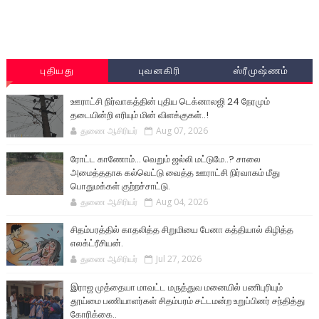
புதியது
புவனகிரி
ஸ்ரீமுஷ்ணம்
ஊராட்சி நிர்வாகத்தின் புதிய டெக்னாலஜி 24 நேரமும்
தடையின்றி எரியும் மின் விளக்குகள்..!
துணை ஆசிரியர்
Aug 07, 2026
ரோட்ட காணோம்... வெறும் ஜல்லி மட்டுமே..? சாலை
அமைத்ததாக கல்வெட்டு வைத்த ஊராட்சி நிர்வாகம் மீது
பொதுமக்கள் குற்றச்சாட்டு.
துணை ஆசிரியர்
Aug 04, 2026
சிதம்பரத்தில் காதலித்த சிறுமியை பேனா கத்தியால் கிழித்த
எலக்ட்ரீசியன்.
துணை ஆசிரியர்
Jul 27, 2026
இராஜ முத்தையா மாவட்ட மருத்துவ மனையில் பணிபுரியும்
தூய்மை பணியாளர்கள் சிதம்பரம் சட்டமன்ற உறுப்பினர் சந்தித்து
கோரிக்கை..