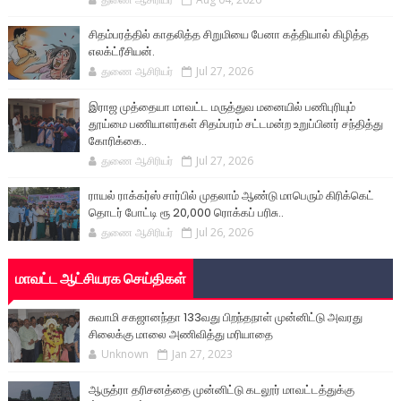
சிதம்பரத்தில் காதலித்த சிறுமியை பேனா கத்தியால் கிழித்த
எலக்ட்ரீசியன்.
துணை ஆசிரியர்
Jul 27, 2026
இராஜ முத்தையா மாவட்ட மருத்துவ மனையில் பணிபுரியும்
தூய்மை பணியாளர்கள் சிதம்பரம் சட்டமன்ற உறுப்பினர் சந்தித்து
கோரிக்கை..
துணை ஆசிரியர்
Jul 27, 2026
ராயல் ராக்கர்ஸ் சார்பில் முதலாம் ஆண்டு மாபெரும் கிரிக்கெட்
தொடர் போட்டி ரூ 20,000 ரொக்கப் பரிசு..
துணை ஆசிரியர்
Jul 26, 2026
மாவட்ட ஆட்சியரக செய்திகள்
சுவாமி சகஜானந்தா 133வது பிறந்தநாள் முன்னிட்டு அவரது
சிலைக்கு மாலை அணிவித்து மரியாதை
Unknown
Jan 27, 2023
ஆருத்ரா தரிசனத்தை முன்னிட்டு கடலூர் மாவட்டத்துக்கு