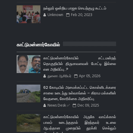
நல்லூர் ஒன்றிய பாஜக செயற்குழு கூட்டம்
Unknown
Feb 20, 2023
காட்டுமன்னார்கோவில்
காட்டுமன்னார்கோயில் சட்டமன்றத்
தொகுதியில் திருமாவளவன் போட்டி இல்லை
என அறிவிப்பு..?
துணை ஆசிரியர்
Apr 05, 2026
62 கோடியில் அமைக்கப்பட்ட கொள்ளிடக்கரை
சாலை உடைந்து உள்வாங்கல் – கிராம மக்களின்
வேதனை, கோரிக்கை அதிகரிப்பு.
News Desk ✅
Dec 09, 2025
காட்டுமன்னார்கோவில் அருகே வாய்க்கால்
பாலம் உடைந்ததால் இறந்தவர் உடலை
ஆபத்தான முறையில் தூக்கி செல்லும்