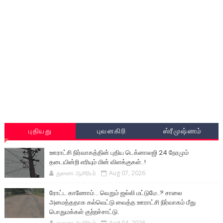
புதியது
புவனகிரி
ஸ்ரீமுஷ்ணம்
ஊராட்சி நிர்வாகத்தின் புதிய டெக்னாலஜி 24 நேரமும்
தடையின்றி எரியும் மின் விளக்குகள்..!
துணை ஆசிரியர்
Aug 07, 2026
ரோட்ட காணோம்... வெறும் ஜல்லி மட்டுமே..? சாலை
அமைத்ததாக கல்வெட்டு வைத்த ஊராட்சி நிர்வாகம் மீது
பொதுமக்கள் குற்றச்சாட்டு.
துணை ஆசிரியர்
Aug 04, 2026