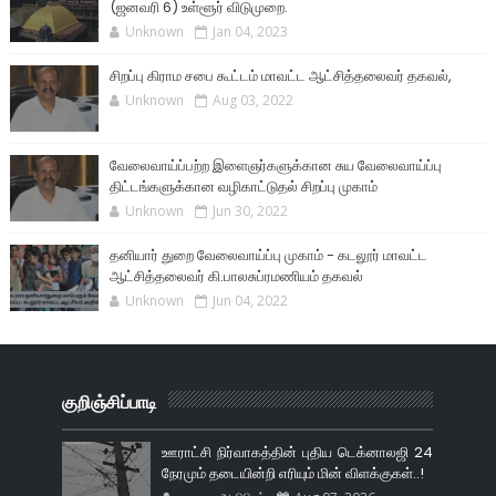
(ஜனவரி 6) உள்ளூர் விடுமுறை.
Unknown
Jan 04, 2023
சிறப்பு கிராம சபை கூட்டம் மாவட்ட ஆட்சித்தலைவர் தகவல்,
Unknown
Aug 03, 2022
வேலைவாய்ப்பற்ற இளைஞர்களுக்கான சுய வேலைவாய்ப்பு
திட்டங்களுக்கான வழிகாட்டுதல் சிறப்பு முகாம்
Unknown
Jun 30, 2022
தனியார் துறை வேலைவாய்ப்பு முகாம் - கடலூர் மாவட்ட
ஆட்சித்தலைவர் கி.பாலசுப்ரமணியம் தகவல்
Unknown
Jun 04, 2022
குறிஞ்சிப்பாடி
ஊராட்சி நிர்வாகத்தின் புதிய டெக்னாலஜி 24
நேரமும் தடையின்றி எரியும் மின் விளக்குகள்..!