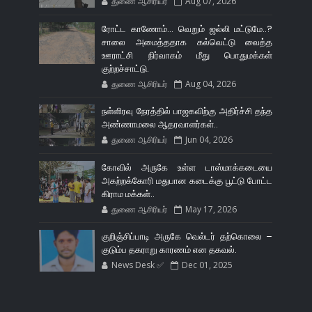
துணை ஆசிரியர்
Aug 07, 2026
ரோட்ட காணோம்... வெறும் ஜல்லி மட்டுமே..?
சாலை அமைத்ததாக கல்வெட்டு வைத்த
ஊராட்சி நிர்வாகம் மீது பொதுமக்கள்
குற்றச்சாட்டு.
துணை ஆசிரியர்
Aug 04, 2026
நள்ளிரவு நேரத்தில் பாஜகவிற்கு அதிர்ச்சி தந்த
அண்ணாமலை ஆதரவாளர்கள்..
துணை ஆசிரியர்
Jun 04, 2026
கோவில் அருகே உள்ள டாஸ்மாக்கடையை
அகற்றக்கோரி மதுபான கடைக்கு பூட்டு போட்ட
கிராம மக்கள்..
துணை ஆசிரியர்
May 17, 2026
குறிஞ்சிப்பாடி அருகே வெல்டர் தற்கொலை –
குடும்ப தகராறு காரணம் என தகவல்.
News Desk ✅
Dec 01, 2025