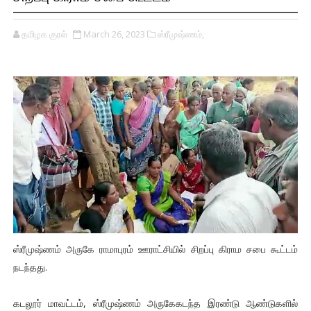
தமிழக குரல்
March 26, 2023
ஸ்ரீமுஷ்ணம்,
ஸ்ரீமுஷ்ணம் அருகே ராமாபுரம் ஊராட்சியில் சிறப்பு கிராம சபை கூட்டம்
நடந்தது.
கடலூர் மாவட்டம், ஸ்ரீமுஷ்ணம் அருகேகடந்த இரண்டு ஆண்டுகளில்