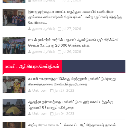
துணை ஆசிரியர்
Jul 27, 2026
இராஜ முத்தையா மாவட்ட மருத்துவ மனையில் பணிபுரியும்
தூய்மை பணியாளர்கள் சிதம்பரம் சட்டமன்ற உறுப்பினர் சந்தித்து
கோரிக்கை..
துணை ஆசிரியர்
Jul 27, 2026
ராயல் ராக்கர்ஸ் சார்பில் முதலாம் ஆண்டு மாபெரும் கிரிக்கெட்
தொடர் போட்டி ரூ 20,000 ரொக்கப் பரிசு..
துணை ஆசிரியர்
Jul 26, 2026
மாவட்ட ஆட்சியரக செய்திகள்
சுவாமி சகஜானந்தா 133வது பிறந்தநாள் முன்னிட்டு அவரது
சிலைக்கு மாலை அணிவித்து மரியாதை
Unknown
Jan 27, 2023
ஆருத்ரா தரிசனத்தை முன்னிட்டு கடலூர் மாவட்டத்துக்கு
(ஜனவரி 6) உள்ளூர் விடுமுறை.
Unknown
Jan 04, 2023
சிறப்பு கிராம சபை கூட்டம் மாவட்ட ஆட்சித்தலைவர் தகவல்,