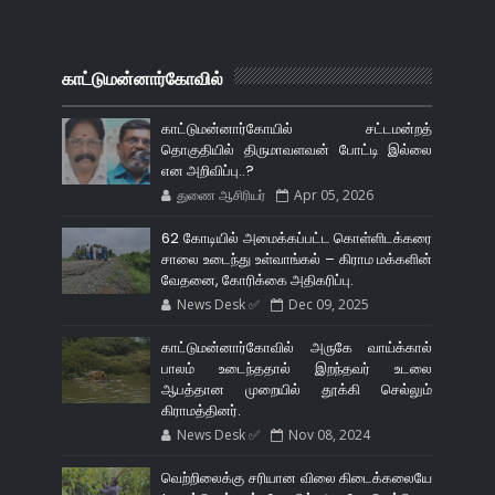
காட்டுமன்னார்கோவில்
காட்டுமன்னார்கோயில் சட்டமன்றத்
தொகுதியில் திருமாவளவன் போட்டி இல்லை
என அறிவிப்பு..?
துணை ஆசிரியர்
Apr 05, 2026
62 கோடியில் அமைக்கப்பட்ட கொள்ளிடக்கரை
சாலை உடைந்து உள்வாங்கல் – கிராம மக்களின்
வேதனை, கோரிக்கை அதிகரிப்பு.
News Desk ✅
Dec 09, 2025
காட்டுமன்னார்கோவில் அருகே வாய்க்கால்
பாலம் உடைந்ததால் இறந்தவர் உடலை
ஆபத்தான முறையில் தூக்கி செல்லும்
கிராமத்தினர்.
News Desk ✅
Nov 08, 2024
வெற்றிலைக்கு சரியான விலை கிடைக்கலையே