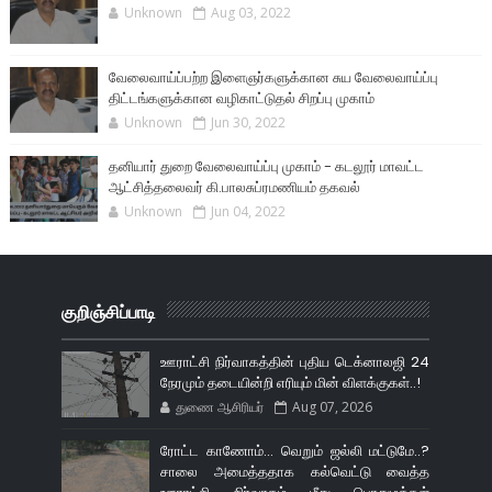
Unknown
Aug 03, 2022
வேலைவாய்ப்பற்ற இளைஞர்களுக்கான சுய வேலைவாய்ப்பு
திட்டங்களுக்கான வழிகாட்டுதல் சிறப்பு முகாம்
Unknown
Jun 30, 2022
தனியார் துறை வேலைவாய்ப்பு முகாம் - கடலூர் மாவட்ட
ஆட்சித்தலைவர் கி.பாலசுப்ரமணியம் தகவல்
Unknown
Jun 04, 2022
குறிஞ்சிப்பாடி
ஊராட்சி நிர்வாகத்தின் புதிய டெக்னாலஜி 24
நேரமும் தடையின்றி எரியும் மின் விளக்குகள்..!
துணை ஆசிரியர்
Aug 07, 2026
ரோட்ட காணோம்... வெறும் ஜல்லி மட்டுமே..?
சாலை அமைத்ததாக கல்வெட்டு வைத்த