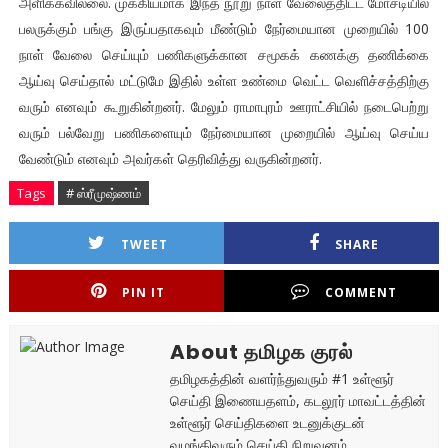
அளிக்கவில்லை. முக்கியமாக இந்த நூறு நாள் வேலைத்திட்ட மோசடியில்
பலருக்கும் பங்கு இருப்பதாகவும் மீண்டும் நேர்மையான முறையில் 100
நாள் வேலை செய்யும் பணிகளுக்கான சமூகக் கணக்கு தணிக்கை
ஆய்வு செய்தால் மட்டுமே இதில் உள்ள உண்மை வெட்ட வெளிச்சத்திற்கு
வரும் எனவும் கூறுகின்றனர். மேலும் ராமாபுரம் ஊராட்சியில் நடைபெற்று
வரும் பல்வேறு பணிகளையும் நேர்மையான முறையில் ஆய்வு செய்ய
வேண்டும் எனவும் அவர்கள் தெரிவித்து வருகின்றனர்.
Tags
# ஸ்ரீமுஷ்ணம்
TWEET
SHARE
PIN IT
COMMENT
About தமிழக குரல்
தமிழகத்தின் வளர்ந்துவரும் #1 உள்ளூர்
செய்தி இணையதளம், கடலூர் மாவட்டத்தின்
உள்ளூர் செய்திகளை உடனுக்குடன்
வழங்கிவரும் செய்தி நிறுவனம்.