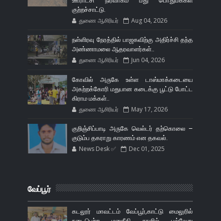
ஊராட்சி நிர்வாகம் மீது பொதுமக்கள்
குற்றச்சாட்டு.
துணை ஆசிரியர்
Aug 04, 2026
நள்ளிரவு நேரத்தில் பாஜகவிற்கு அதிர்ச்சி தந்த
அண்ணாமலை ஆதரவாளர்கள்..
துணை ஆசிரியர்
Jun 04, 2026
கோவில் அருகே உள்ள டாஸ்மாக்கடையை
அகற்றக்கோரி மதுபான கடைக்கு பூட்டு போட்ட
கிராம மக்கள்..
துணை ஆசிரியர்
May 17, 2026
குறிஞ்சிப்பாடி அருகே வெல்டர் தற்கொலை –
குடும்ப தகராறு காரணம் என தகவல்.
News Desk ✅
Dec 01, 2025
வேப்பூர்
கடலூர் மாவட்டம் வேப்பூர்,காட்டு மைலுரில்
நடைபெற்ற மனுநீதி நாளில் பல்வேறு