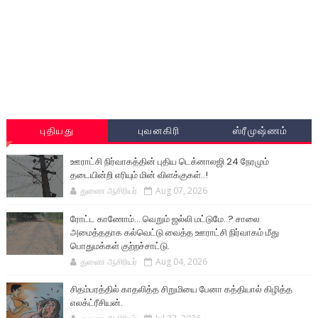
புதியது
புவனகிரி
ஸ்ரீமுஷ்ணம்
ஊராட்சி நிர்வாகத்தின் புதிய டெக்னாலஜி 24 நேரமும்
தடையின்றி எரியும் மின் விளக்குகள்..!
துணை ஆசிரியர்
Aug 07, 2026
ரோட்ட காணோம்... வெறும் ஜல்லி மட்டுமே..? சாலை
அமைத்ததாக கல்வெட்டு வைத்த ஊராட்சி நிர்வாகம் மீது
பொதுமக்கள் குற்றச்சாட்டு.
துணை ஆசிரியர்
Aug 04, 2026
சிதம்பரத்தில் காதலித்த சிறுமியை பேனா கத்தியால் கிழித்த
எலக்ட்ரீசியன்.