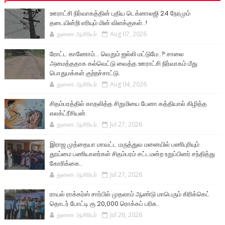
ஊராட்சி நிர்வாகத்தின் புதிய டெக்னாலஜி 24 நேரமும்
தடையின்றி எரியும் மின் விளக்குகள்..!
துணை ஆசிரியர்
Aug 07, 2026
ரோட்ட காணோம்... வெறும் ஜல்லி மட்டுமே..? சாலை
அமைத்ததாக கல்வெட்டு வைத்த ஊராட்சி நிர்வாகம் மீது
பொதுமக்கள் குற்றச்சாட்டு.
துணை ஆசிரியர்
Aug 04, 2026
சிதம்பரத்தில் காதலித்த சிறுமியை பேனா கத்தியால் கிழித்த
எலக்ட்ரீசியன்.
துணை ஆசிரியர்
Jul 27, 2026
இராஜ முத்தையா மாவட்ட மருத்துவ மனையில் பணிபுரியும்
தூய்மை பணியாளர்கள் சிதம்பரம் சட்டமன்ற உறுப்பினர் சந்தித்து
கோரிக்கை..
துணை ஆசிரியர்
Jul 27, 2026
ராயல் ராக்கர்ஸ் சார்பில் முதலாம் ஆண்டு மாபெரும் கிரிக்கெட்
தொடர் போட்டி ரூ 20,000 ரொக்கப் பரிசு..
துணை ஆசிரியர்
Jul 26, 2026