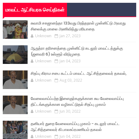
மாவட்ட ஆட்சியரக செய்திகள்
சுவாமி சகஜானந்தா 133வது பிறந்தநாள் முன்னிட்டு அவரது
சிலைக்கு மாலை அணிவித்து மரியாதை
Unknown
Jan 27, 2023
ஆருத்ரா தரிசனத்தை முன்னிட்டு கடலூர் மாவட்டத்துக்கு
(ஜனவரி 6) உள்ளூர் விடுமுறை.
Unknown
Jan 04, 2023
சிறப்பு கிராம சபை கூட்டம் மாவட்ட ஆட்சித்தலைவர் தகவல்,
Unknown
Aug 03, 2022
வேலைவாய்ப்பற்ற இளைஞர்களுக்கான சுய வேலைவாய்ப்பு
திட்டங்களுக்கான வழிகாட்டுதல் சிறப்பு முகாம்
Unknown
Jun 30, 2022
தனியார் துறை வேலைவாய்ப்பு முகாம் - கடலூர் மாவட்ட
ஆட்சித்தலைவர் கி.பாலசுப்ரமணியம் தகவல்
Unknown
Jun 04, 2022