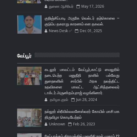
துணை ஆசிரியர்
May 17, 2026
குறிஞ்சிப்பாடி அருகே வெல்டர் தற்கொலை –
குடும்ப தகராறு காரணம் என தகவல்.
News Desk ✅
Dec 01, 2025
வேப்பூர்
கடலூர் மாவட்டம் வேப்பூர்,காட்டு மைலுரில்
நடைபெற்ற மனுநீதி நாளில் பல்வேறு
துறைகளின் சார்பில் அரசு நலத்திட்ட
உதவிகளை மாவட்ட ஆட்சித்தலைவர்
டாக்டர்.அருண்தம்புராஜ் வழங்கினார்.
தமிழக குரல்
Jun 28, 2024
நல்லூர் ஸ்ரீவில்வவனேஸ்வரர் கோயில் மாசி மக
திருவிழா கொடியேற்றம்
Unknown
Feb 26, 2023
சேப்பாக்கம் கிராமத்தில் மனுநீதி நாள் முகாம் 12