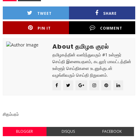
TWEET
SHARE
PIN IT
COMMENT
About தமிழக குரல்
தமிழகத்தின் வளர்ந்துவரும் #1 உள்ளூர்
செய்தி இணையதளம், கடலூர் மாவட்டத்தின்
உள்ளூர் செய்திகளை உடனுக்குடன்
வழங்கிவரும் செய்தி நிறுவனம்.
சிதம்பரம்
BLOGGER
DISQUS
FACEBOOK