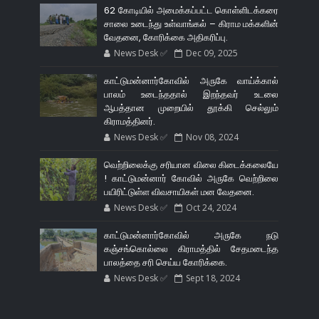
62 கோடியில் அமைக்கப்பட்ட கொள்ளிடக்கரை
சாலை உடைந்து உள்வாங்கல் – கிராம மக்களின்
வேதனை, கோரிக்கை அதிகரிப்பு.
News Desk ✅
Dec 09, 2025
காட்டுமன்னார்கோவில் அருகே வாய்க்கால்
பாலம் உடைந்ததால் இறந்தவர் உடலை
ஆபத்தான முறையில் தூக்கி செல்லும்
கிராமத்தினர்.
News Desk ✅
Nov 08, 2024
வெற்றிலைக்கு சரியான விலை கிடைக்கலையே
! காட்டுமன்னார் கோவில் அருகே வெற்றிலை
பயிரிட்டுள்ள விவசாயிகள் மன வேதனை.
News Desk ✅
Oct 24, 2024
காட்டுமன்னார்கோவில் அருகே நடு
கஞ்சங்கொல்லை கிராமத்தில் சேதமடைந்த
பாலத்தை சரி செய்ய கோரிக்கை.
News Desk ✅
Sept 18, 2024