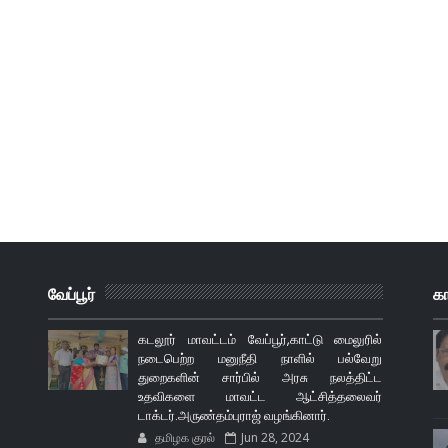
வேப்பூர்
க
கடலூர் மாவட்டம் வேப்பூர்,காட்டு மைலுரில்
நடைபெற்ற மனுநீதி நாளில் பல்வேறு
துறைகளின் சார்பில் அரசு நலத்திட்ட
உதவிகளை மாவட்ட ஆட்சித்தலைவர்
டாக்டர்.அருண்தம்புராஜ் வழங்கினார்.
தமிழக குரல்
Jun 28, 2024