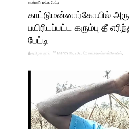
கண்ணீர் மல்க பேட்டி
காட்டுமன்னார்கோயில் அருகே
பயிரிடப்பட்ட கரும்பு தீ எர
பேட்டி
தமிழக குரல்
March 06, 2023
காட்டுமன்னார்கோயில்,