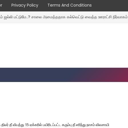
er
Privacy Policy
Terms And Conditions
்டுமே..? சாலை அமைத்ததாக கல்வெட்டு வைத்த ஊராட்சி நிர்வாகம் மீது பொதுமக
ீர் தீ விபத்து 15 ஏக்கரில் பயிரிடப்பட்ட கரும்பு தீ எரிந்து நாசம் விவசாயி