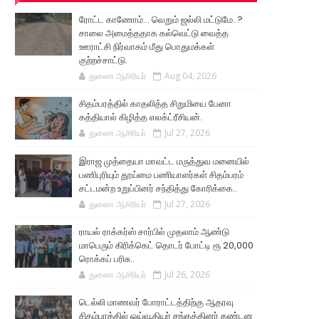
ரோட்ட காணோம்... வெறும் ஜல்லி மட்டுமே..?
சாலை அமைத்ததாக கல்வெட்டு வைத்த
ஊராட்சி நிர்வாகம் மீது பொதுமக்கள்
குற்றச்சாட்டு.
துணை ஆசிரியர்
Aug 04, 2026
சிதம்பரத்தில் காதலித்த சிறுமியை பேனா
கத்தியால் கிழித்த எலக்ட்ரீசியன்.
துணை ஆசிரியர்
Jul 27, 2026
இராஜ முத்தையா மாவட்ட மருத்துவ மனையில்
பணிபுரியும் தூய்மை பணியாளர்கள் சிதம்பரம்
சட்டமன்ற உறுப்பினர் சந்தித்து கோரிக்கை..
துணை ஆசிரியர்
Jul 27, 2026
ராயல் ராக்கர்ஸ் சார்பில் முதலாம் ஆண்டு
மாபெரும் கிரிக்கெட் தொடர் போட்டி ரூ 20,000
ரொக்கப் பரிசு..
துணை ஆசிரியர்
Jul 26, 2026
டெல்லி மாணவர் போராட்டத்திற்கு ஆதரவு
சிதம்பரத்தில் ஓய்வூதியர் சங்கத்தினர் கண்டன