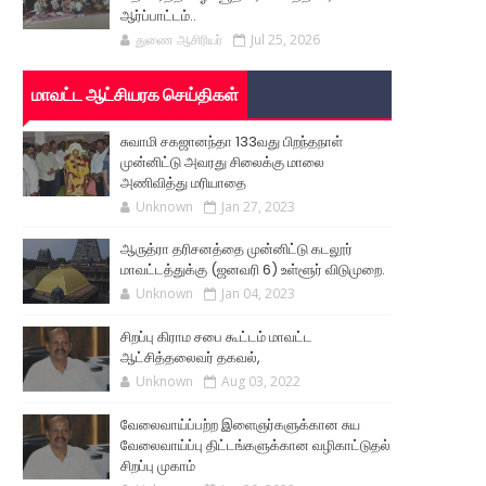
ஆர்ப்பாட்டம்..
துணை ஆசிரியர்
Jul 25, 2026
மாவட்ட ஆட்சியரக செய்திகள்
சுவாமி சகஜானந்தா 133வது பிறந்தநாள்
முன்னிட்டு அவரது சிலைக்கு மாலை
அணிவித்து மரியாதை
Unknown
Jan 27, 2023
ஆருத்ரா தரிசனத்தை முன்னிட்டு கடலூர்
மாவட்டத்துக்கு (ஜனவரி 6) உள்ளூர் விடுமுறை.
Unknown
Jan 04, 2023
சிறப்பு கிராம சபை கூட்டம் மாவட்ட
ஆட்சித்தலைவர் தகவல்,
Unknown
Aug 03, 2022
வேலைவாய்ப்பற்ற இளைஞர்களுக்கான சுய
வேலைவாய்ப்பு திட்டங்களுக்கான வழிகாட்டுதல்
சிறப்பு முகாம்