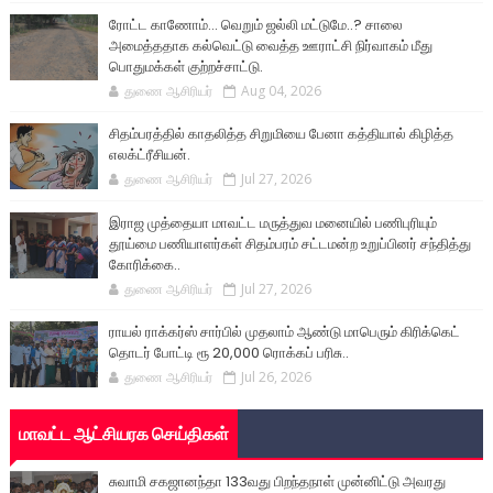
ரோட்ட காணோம்... வெறும் ஜல்லி மட்டுமே..? சாலை
அமைத்ததாக கல்வெட்டு வைத்த ஊராட்சி நிர்வாகம் மீது
பொதுமக்கள் குற்றச்சாட்டு.
துணை ஆசிரியர்
Aug 04, 2026
சிதம்பரத்தில் காதலித்த சிறுமியை பேனா கத்தியால் கிழித்த
எலக்ட்ரீசியன்.
துணை ஆசிரியர்
Jul 27, 2026
இராஜ முத்தையா மாவட்ட மருத்துவ மனையில் பணிபுரியும்
தூய்மை பணியாளர்கள் சிதம்பரம் சட்டமன்ற உறுப்பினர் சந்தித்து
கோரிக்கை..
துணை ஆசிரியர்
Jul 27, 2026
ராயல் ராக்கர்ஸ் சார்பில் முதலாம் ஆண்டு மாபெரும் கிரிக்கெட்
தொடர் போட்டி ரூ 20,000 ரொக்கப் பரிசு..
துணை ஆசிரியர்
Jul 26, 2026
மாவட்ட ஆட்சியரக செய்திகள்
சுவாமி சகஜானந்தா 133வது பிறந்தநாள் முன்னிட்டு அவரது