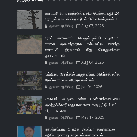
ஊராட்சி நிர்வாகத்தின் புதிய டெக்னாலஜி 24
நேரமும் தடையின்றி எரியும் மின் விளக்குகள்..!
துணை ஆசிரியர்
Aug 07, 2026
ரோட்ட காணோம்... வெறும் ஜல்லி மட்டுமே..?
சாலை அமைத்ததாக கல்வெட்டு வைத்த
ஊராட்சி நிர்வாகம் மீது பொதுமக்கள்
குற்றச்சாட்டு.
துணை ஆசிரியர்
Aug 04, 2026
நள்ளிரவு நேரத்தில் பாஜகவிற்கு அதிர்ச்சி தந்த
அண்ணாமலை ஆதரவாளர்கள்..
துணை ஆசிரியர்
Jun 04, 2026
கோவில் அருகே உள்ள டாஸ்மாக்கடையை
அகற்றக்கோரி மதுபான கடைக்கு பூட்டு போட்ட
கிராம மக்கள்..
துணை ஆசிரியர்
May 17, 2026
குறிஞ்சிப்பாடி அருகே வெல்டர் தற்கொலை –
குடும்ப தகராறு காரணம் என தகவல்.