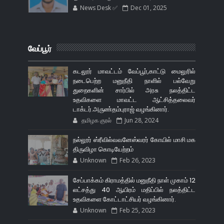
News Desk ✅
Dec 01, 2025
வேப்பூர்
கடலூர் மாவட்டம் வேப்பூர்,காட்டு மைலுரில்
நடைபெற்ற மனுநீதி நாளில் பல்வேறு
துறைகளின் சார்பில் அரசு நலத்திட்ட
உதவிகளை மாவட்ட ஆட்சித்தலைவர்
டாக்டர்.அருண்தம்புராஜ் வழங்கினார்.
தமிழக குரல்
Jun 28, 2024
நல்லூர் ஸ்ரீவில்வவனேஸ்வரர் கோயில் மாசி மக
திருவிழா கொடியேற்றம்
Unknown
Feb 26, 2023
சேப்பாக்கம் கிராமத்தில் மனுநீதி நாள் முகாம் 12
லட்சத்து 40 ஆயிரம் மதிப்பில் நலத்திட்ட
உதவிகளை கோட்டாட்சியர் வழங்கினார்.
Unknown
Feb 25, 2023