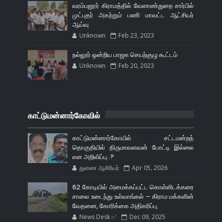
வரம்பனூர் கிராமத்தில் வேளாண்துறை சார்பில்
முட்புதர் அகற்றும் பணி மாவட்ட ஆட்சியர்
ஆய்வு
Unknown
Feb 23, 2023
நல்லூர் ஒன்றிய பாஜக செயற்குழு கூட்டம்
Unknown
Feb 20, 2023
காட்டுமன்னார்கோவில்
காட்டுமன்னார்கோயில் சட்டமன்றத்
தொகுதியில் திருமாவளவன் போட்டி இல்லை
என அறிவிப்பு..?
துணை ஆசிரியர்
Apr 05, 2026
62 கோடியில் அமைக்கப்பட்ட கொள்ளிடக்கரை
சாலை உடைந்து உள்வாங்கல் – கிராம மக்களின்
வேதனை, கோரிக்கை அதிகரிப்பு.
News Desk ✅
Dec 09, 2025