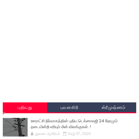
புதியது
புவனகிரி
ஸ்ரீமுஷ்ணம்
ஊராட்சி நிர்வாகத்தின் புதிய டெக்னாலஜி 24 நேரமும்
தடையின்றி எரியும் மின் விளக்குகள்..!
துணை ஆசிரியர்
Aug 07, 2026