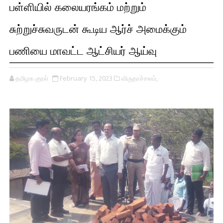
பள்ளியில் கலையரங்கம் மற்றும்
சுற்றுச்சுவருடன் கூடிய ஆர்ச் அமைக்கும்
பணியை மாவட்ட ஆட்சியர் ஆய்வு
தமிழக குரல்
February 15, 2023
விருதாச்சலம்,