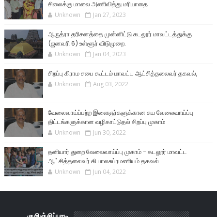
சிலைக்கு மாலை அணிவித்து மரியாதை
Unknown
Jan 27, 2023
ஆருத்ரா தரிசனத்தை முன்னிட்டு கடலூர் மாவட்டத்துக்கு
(ஜனவரி 6) உள்ளூர் விடுமுறை.
Unknown
Jan 04, 2023
சிறப்பு கிராம சபை கூட்டம் மாவட்ட ஆட்சித்தலைவர் தகவல்,
Unknown
Aug 03, 2022
வேலைவாய்ப்பற்ற இளைஞர்களுக்கான சுய வேலைவாய்ப்பு
திட்டங்களுக்கான வழிகாட்டுதல் சிறப்பு முகாம்
Unknown
Jun 30, 2022
தனியார் துறை வேலைவாய்ப்பு முகாம் - கடலூர் மாவட்ட
ஆட்சித்தலைவர் கி.பாலசுப்ரமணியம் தகவல்
Unknown
Jun 04, 2022
குறிஞ்சிப்பாடி