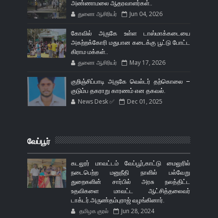
அண்ணாமலை ஆதரவாளர்கள்..
துணை ஆசிரியர்
Jun 04, 2026
கோவில் அருகே உள்ள டாஸ்மாக்கடையை
அகற்றக்கோரி மதுபான கடைக்கு பூட்டு போட்ட
கிராம மக்கள்..
துணை ஆசிரியர்
May 17, 2026
குறிஞ்சிப்பாடி அருகே வெல்டர் தற்கொலை –
குடும்ப தகராறு காரணம் என தகவல்.
News Desk ✅
Dec 01, 2025
வேப்பூர்
கடலூர் மாவட்டம் வேப்பூர்,காட்டு மைலுரில்
நடைபெற்ற மனுநீதி நாளில் பல்வேறு
துறைகளின் சார்பில் அரசு நலத்திட்ட
உதவிகளை மாவட்ட ஆட்சித்தலைவர்
டாக்டர்.அருண்தம்புராஜ் வழங்கினார்.
தமிழக குரல்
Jun 28, 2024