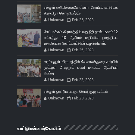
நல்லூர் ஸ்ரீவில்வவனேஸ்வரர் கோயில் மாசி மக
திருவிழா கொடியேற்றம்
Unknown
Feb 26, 2023
சேப்பாக்கம் கிராமத்தில் மனுநீதி நாள் முகாம் 12
லட்சத்து 40 ஆயிரம் மதிப்பில் நலத்திட்ட
உதவிகளை கோட்டாட்சியர் வழங்கினார்.
Unknown
Feb 25, 2023
வரம்பனூர் கிராமத்தில் வேளாண்துறை சார்பில்
முட்புதர் அகற்றும் பணி மாவட்ட ஆட்சியர்
ஆய்வு
Unknown
Feb 23, 2023
நல்லூர் ஒன்றிய பாஜக செயற்குழு கூட்டம்
Unknown
Feb 20, 2023
காட்டுமன்னார்கோவில்