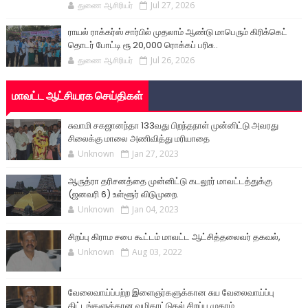
துணை ஆசிரியர்
Jul 27, 2026
ராயல் ராக்கர்ஸ் சார்பில் முதலாம் ஆண்டு மாபெரும் கிரிக்கெட்
தொடர் போட்டி ரூ 20,000 ரொக்கப் பரிசு..
துணை ஆசிரியர்
Jul 26, 2026
மாவட்ட ஆட்சியரக செய்திகள்
சுவாமி சகஜானந்தா 133வது பிறந்தநாள் முன்னிட்டு அவரது
சிலைக்கு மாலை அணிவித்து மரியாதை
Unknown
Jan 27, 2023
ஆருத்ரா தரிசனத்தை முன்னிட்டு கடலூர் மாவட்டத்துக்கு
(ஜனவரி 6) உள்ளூர் விடுமுறை.
Unknown
Jan 04, 2023
சிறப்பு கிராம சபை கூட்டம் மாவட்ட ஆட்சித்தலைவர் தகவல்,
Unknown
Aug 03, 2022
வேலைவாய்ப்பற்ற இளைஞர்களுக்கான சுய வேலைவாய்ப்பு
திட்டங்களுக்கான வழிகாட்டுதல் சிறப்பு முகாம்