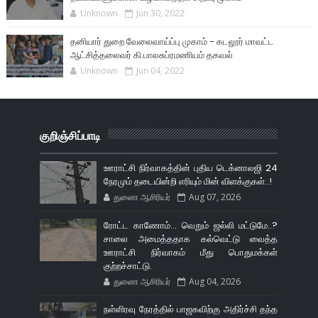
Unknown
Jun 30, 2022
தனியார் துறை வேலைவாய்ப்பு முகாம் - கடலூர் மாவட்ட
ஆட்சித்தலைவர் கி.பாலசுப்ரமணியம் தகவல்
Unknown
Jun 04, 2022
குறிஞ்சிப்பாடி
ஊராட்சி நிர்வாகத்தின் புதிய டெக்னாலஜி 24
நேரமும் தடையின்றி எரியும் மின் விளக்குகள்..!
துணை ஆசிரியர்
Aug 07, 2026
ரோட்ட காணோம்... வெறும் ஜல்லி மட்டுமே..?
சாலை அமைத்ததாக கல்வெட்டு வைத்த
ஊராட்சி நிர்வாகம் மீது பொதுமக்கள்
குற்றச்சாட்டு.
துணை ஆசிரியர்
Aug 04, 2026
நள்ளிரவு நேரத்தில் பாஜகவிற்கு அதிர்ச்சி தந்த