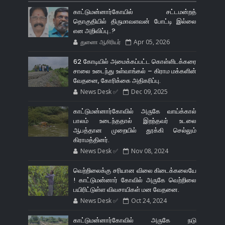
காட்டுமன்னார்கோயில் சட்டமன்றத்
தொகுதியில் திருமாவளவன் போட்டி இல்லை
என அறிவிப்பு..?
துணை ஆசிரியர்
Apr 05, 2026
62 கோடியில் அமைக்கப்பட்ட கொள்ளிடக்கரை
சாலை உடைந்து உள்வாங்கல் – கிராம மக்களின்
வேதனை, கோரிக்கை அதிகரிப்பு.
News Desk ✅
Dec 09, 2025
காட்டுமன்னார்கோவில் அருகே வாய்க்கால்
பாலம் உடைந்ததால் இறந்தவர் உடலை
ஆபத்தான முறையில் தூக்கி செல்லும்
கிராமத்தினர்.
News Desk ✅
Nov 08, 2024
வெற்றிலைக்கு சரியான விலை கிடைக்கலையே
! காட்டுமன்னார் கோவில் அருகே வெற்றிலை
பயிரிட்டுள்ள விவசாயிகள் மன வேதனை.
News Desk ✅
Oct 24, 2024
காட்டுமன்னார்கோவில் அருகே நடு