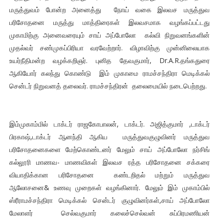
மருத்துவம் போன்ற அனைத்து நோய் வகை இலவச மருத்துவ
பரிசோதனை மருத்து மாத்திரைகள் இலவசமாக வழங்கப்பட்டது
முகாமிற்கு அனைவரையும் சாய் அப்போலோ கல்வி நிறுவனங்களின்
முதல்வர் சண்முகப்பிரியா வரவேற்றார். விழாவிற்கு முன்னிலையாக
உயர்நீதிமன்ற வழக்கறிஞர். புனித தேவகுமார், Dr.A.R.தங்கதுரை
ஆகியோர் கலந்து கொண்டு இம் முகாமை ராமச்சந்திரா மெடிக்கல்
சென்டர் நிறுவனத் தலைவர். ராமச்சந்திரன் தலைமையில் நடைபெற்றது.
இம்முகாம்மில் டாக்டர் ராஜகோபாலன், டாக்டர். அஜித்குமார் ,டாக்டர்
பிரகாஷ்,டாக்டர் ஆனந்தி ஆகிய மருத்துவகுழுவினர் மருத்துவ
பரிசோதனைகளை மேற்கொண்டனர் மேலும் சாய் அப்போலோ நர்சிங்
கல்லூரி மாணவ- மாணவிகள் இலவச ரத்த பரிசோதனை சக்கரை
வியாதிக்கான பரிசோதனை கண்டறிதல் மற்றும் மருத்துவ
ஆலோசனை& உணவு முறைகள் வழங்கினார். மேலும் இம் முகாம்பில்
ஸ்ரீராமச்சந்திரா மெடிக்கல் சென்டர் குழுவினர்கள்,சாய் அப்போலோ
மேலாளர் செல்வகுமார் கலைச்செல்வன் சுப்பிரமணியன்