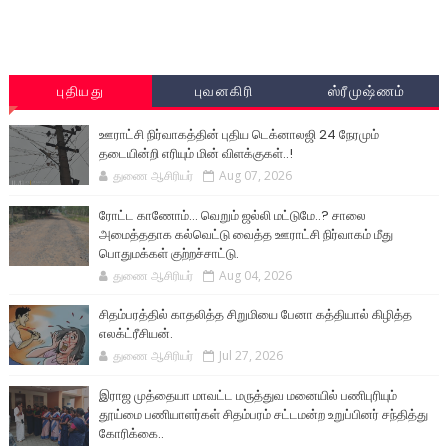
புதியது
புவனகிரி
ஸ்ரீமுஷ்ணம்
ஊராட்சி நிர்வாகத்தின் புதிய டெக்னாலஜி 24 நேரமும்
தடையின்றி எரியும் மின் விளக்குகள்..!
துணை ஆசிரியர்
Aug 07, 2026
ரோட்ட காணோம்... வெறும் ஜல்லி மட்டுமே..? சாலை
அமைத்ததாக கல்வெட்டு வைத்த ஊராட்சி நிர்வாகம் மீது
பொதுமக்கள் குற்றச்சாட்டு.
துணை ஆசிரியர்
Aug 04, 2026
சிதம்பரத்தில் காதலித்த சிறுமியை பேனா கத்தியால் கிழித்த
எலக்ட்ரீசியன்.
துணை ஆசிரியர்
Jul 27, 2026
இராஜ முத்தையா மாவட்ட மருத்துவ மனையில் பணிபுரியும்
தூய்மை பணியாளர்கள் சிதம்பரம் சட்டமன்ற உறுப்பினர் சந்தித்து
கோரிக்கை..