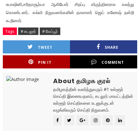
சுபாஷினி,சரிதாசூர்யா ஆகியோர் சிறப்பு விருந்தினராக கலந்து
கொண்டனர்.. கல்வி நிறுவனங்களின் தாளாளர் ஜெய் கணேஷ் நன்றி
கூறினார்.
Tags
# கடலூர்
# வேப்பூர்
TWEET
SHARE
PIN IT
COMMENT
About தமிழக குரல்
தமிழகத்தின் வளர்ந்துவரும் #1 உள்ளூர்
செய்தி இணையதளம், கடலூர் மாவட்டத்தின்
உள்ளூர் செய்திகளை உடனுக்குடன்
வழங்கிவரும் செய்தி நிறுவனம்.