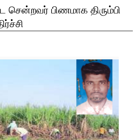
ட்ட சென்றவர் பிணமாக திரும்பி
ர்ச்சி