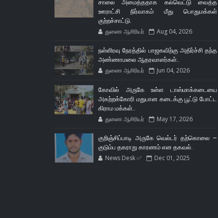
சாலை அமைத்ததாக கல்வெட்டு வைத்த
ஊராட்சி நிர்வாகம் மீது பொதுமக்கள்
குற்றச்சாட்டு.
துணை ஆசிரியர்
Aug 04, 2026
நள்ளிரவு நேரத்தில் பாஜகவிற்கு அதிர்ச்சி தந்த
அண்ணாமலை ஆதரவாளர்கள்..
துணை ஆசிரியர்
Jun 04, 2026
கோவில் அருகே உள்ள டாஸ்மாக்கடையை
அகற்றக்கோரி மதுபான கடைக்கு பூட்டு போட்ட
கிராம மக்கள்..
துணை ஆசிரியர்
May 17, 2026
குறிஞ்சிப்பாடி அருகே வெல்டர் தற்கொலை –
குடும்ப தகராறு காரணம் என தகவல்.
News Desk ✅
Dec 01, 2025