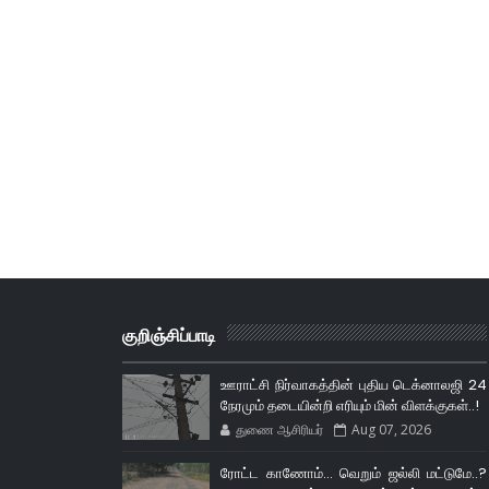
குறிஞ்சிப்பாடி
ஊராட்சி நிர்வாகத்தின் புதிய டெக்னாலஜி 24
நேரமும் தடையின்றி எரியும் மின் விளக்குகள்..!
துணை ஆசிரியர்
Aug 07, 2026
ரோட்ட காணோம்... வெறும் ஜல்லி மட்டுமே..?