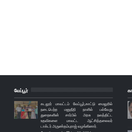
வேப்பூர்
க
கடலூர் மாவட்டம் வேப்பூர்,காட்டு மைலுரில்
நடைபெற்ற மனுநீதி நாளில் பல்வேறு
துறைகளின் சார்பில் அரசு நலத்திட்ட
உதவிகளை மாவட்ட ஆட்சித்தலைவர்
டாக்டர்.அருண்தம்புராஜ் வழங்கினார்.