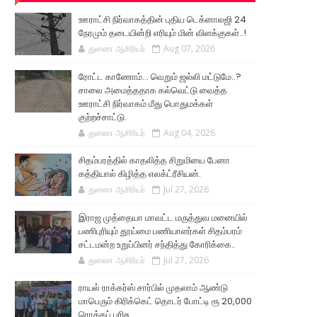
ஊராட்சி நிர்வாகத்தின் புதிய டெக்னாலஜி 24
நேரமும் தடையின்றி எரியும் மின் விளக்குகள்..!
துணை ஆசிரியர்
Aug 07, 2026
ரோட்ட காணோம்... வெறும் ஜல்லி மட்டுமே..?
சாலை அமைத்ததாக கல்வெட்டு வைத்த
ஊராட்சி நிர்வாகம் மீது பொதுமக்கள்
குற்றச்சாட்டு.
துணை ஆசிரியர்
Aug 04, 2026
சிதம்பரத்தில் காதலித்த சிறுமியை பேனா
கத்தியால் கிழித்த எலக்ட்ரீசியன்.
துணை ஆசிரியர்
Jul 27, 2026
இராஜ முத்தையா மாவட்ட மருத்துவ மனையில்
பணிபுரியும் தூய்மை பணியாளர்கள் சிதம்பரம்
சட்டமன்ற உறுப்பினர் சந்தித்து கோரிக்கை..
துணை ஆசிரியர்
Jul 27, 2026
ராயல் ராக்கர்ஸ் சார்பில் முதலாம் ஆண்டு
மாபெரும் கிரிக்கெட் தொடர் போட்டி ரூ 20,000
ரொக்கப் பரிசு..