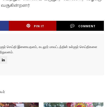
 வருகின்றனர்
PIN IT
COMMENT
உள்ளூர் செய்தி இணையதளம், கடலூர் மாவட்டத்தின் உள்ளூர் செய்திகளை
நிறுவனம்.
ியர்