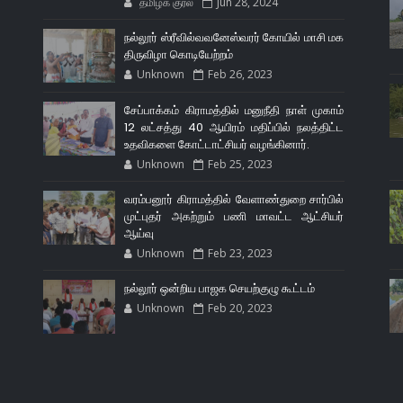
தமிழக குரல்
Jun 28, 2024
நல்லூர் ஸ்ரீவில்வவனேஸ்வரர் கோயில் மாசி மக
திருவிழா கொடியேற்றம்
Unknown
Feb 26, 2023
சேப்பாக்கம் கிராமத்தில் மனுநீதி நாள் முகாம்
12 லட்சத்து 40 ஆயிரம் மதிப்பில் நலத்திட்ட
உதவிகளை கோட்டாட்சியர் வழங்கினார்.
Unknown
Feb 25, 2023
வரம்பனூர் கிராமத்தில் வேளாண்துறை சார்பில்
முட்புதர் அகற்றும் பணி மாவட்ட ஆட்சியர்
ஆய்வு
Unknown
Feb 23, 2023
நல்லூர் ஒன்றிய பாஜக செயற்குழு கூட்டம்
Unknown
Feb 20, 2023