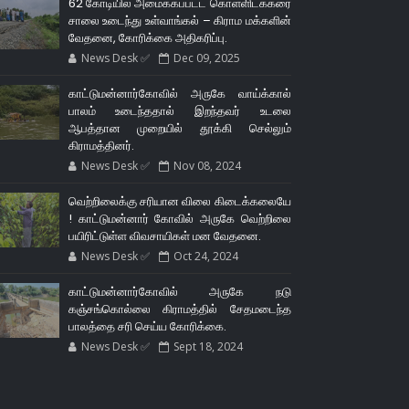
62 கோடியில் அமைக்கப்பட்ட கொள்ளிடக்கரை
சாலை உடைந்து உள்வாங்கல் – கிராம மக்களின்
வேதனை, கோரிக்கை அதிகரிப்பு.
News Desk ✅
Dec 09, 2025
காட்டுமன்னார்கோவில் அருகே வாய்க்கால்
பாலம் உடைந்ததால் இறந்தவர் உடலை
ஆபத்தான முறையில் தூக்கி செல்லும்
கிராமத்தினர்.
News Desk ✅
Nov 08, 2024
வெற்றிலைக்கு சரியான விலை கிடைக்கலையே
! காட்டுமன்னார் கோவில் அருகே வெற்றிலை
பயிரிட்டுள்ள விவசாயிகள் மன வேதனை.
News Desk ✅
Oct 24, 2024
காட்டுமன்னார்கோவில் அருகே நடு
கஞ்சங்கொல்லை கிராமத்தில் சேதமடைந்த
பாலத்தை சரி செய்ய கோரிக்கை.
News Desk ✅
Sept 18, 2024