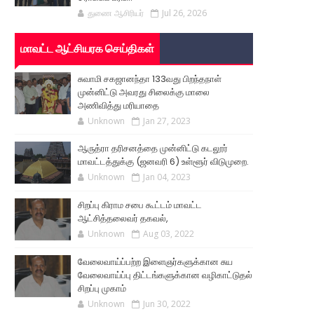
துணை ஆசிரியர்
Jul 26, 2026
மாவட்ட ஆட்சியரக செய்திகள்
சுவாமி சகஜானந்தா 133வது பிறந்தநாள்
முன்னிட்டு அவரது சிலைக்கு மாலை
அணிவித்து மரியாதை
Unknown
Jan 27, 2023
ஆருத்ரா தரிசனத்தை முன்னிட்டு கடலூர்
மாவட்டத்துக்கு (ஜனவரி 6) உள்ளூர் விடுமுறை.
Unknown
Jan 04, 2023
சிறப்பு கிராம சபை கூட்டம் மாவட்ட
ஆட்சித்தலைவர் தகவல்,
Unknown
Aug 03, 2022
வேலைவாய்ப்பற்ற இளைஞர்களுக்கான சுய
வேலைவாய்ப்பு திட்டங்களுக்கான வழிகாட்டுதல்
சிறப்பு முகாம்
Unknown
Jun 30, 2022