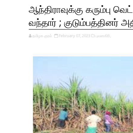
ஆந்திராவுக்கு கரும்பு வெ
வந்தார் ; குடும்பத்தினர் அதி
தமிழக குரல்
February 07, 2023
புவனகிரி,