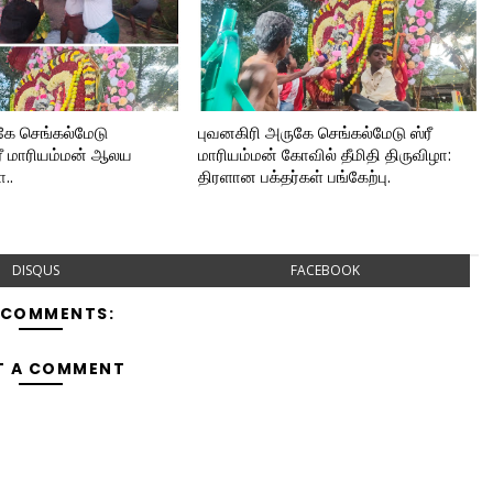
கே செங்கல்மேடு
புவனகிரி அருகே செங்கல்மேடு ஸ்ரீ
்ரீ மாரியம்மன் ஆலய
மாரியம்மன் கோவில் தீமிதி திருவிழா:
ா..
திரளான பக்தர்கள் பங்கேற்பு.
DISQUS
FACEBOOK
 COMMENTS:
T A COMMENT