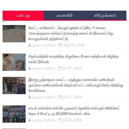
புதியது
புவனகிரி
ஸ்ரீமுஷ்ணம்
ரோட்ட காணோம்... வெறும் ஜல்லி மட்டுமே..? சாலை
அமைத்ததாக கல்வெட்டு வைத்த ஊராட்சி நிர்வாகம் மீது
பொதுமக்கள் குற்றச்சாட்டு.
துணை ஆசிரியர்
Aug 04, 2026
சிதம்பரத்தில் காதலித்த சிறுமியை பேனா கத்தியால் கிழித்த
எலக்ட்ரீசியன்.
துணை ஆசிரியர்
Jul 27, 2026
இராஜ முத்தையா மாவட்ட மருத்துவ மனையில் பணிபுரியும்
தூய்மை பணியாளர்கள் சிதம்பரம் சட்டமன்ற உறுப்பினர் சந்தித்து
கோரிக்கை..
துணை ஆசிரியர்
Jul 27, 2026
ராயல் ராக்கர்ஸ் சார்பில் முதலாம் ஆண்டு மாபெரும் கிரிக்கெட்
தொடர் போட்டி ரூ 20,000 ரொக்கப் பரிசு..
துணை ஆசிரியர்
Jul 26, 2026