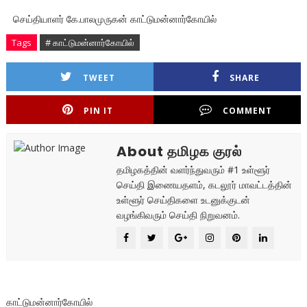
செய்தியாளர் கே.பாலமுருகன் காட்டுமன்னார்கோயில்
Tags
# காட்டுமன்னார்கோயில்
TWEET
SHARE
PIN IT
COMMENT
About தமிழக குரல்
தமிழகத்தின் வளர்ந்துவரும் #1 உள்ளூர்
செய்தி இணையதளம், கடலூர் மாவட்டத்தின்
உள்ளூர் செய்திகளை உடனுக்குடன்
வழங்கிவரும் செய்தி நிறுவனம்.
காட்டுமன்னார்கோயில்