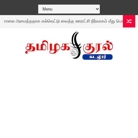
 அமைத்ததாக கல்வெட்டு வைத்த ஊராட்சி நிர்வாகம் மீது பொதுமக்கள் குற்றச்ச