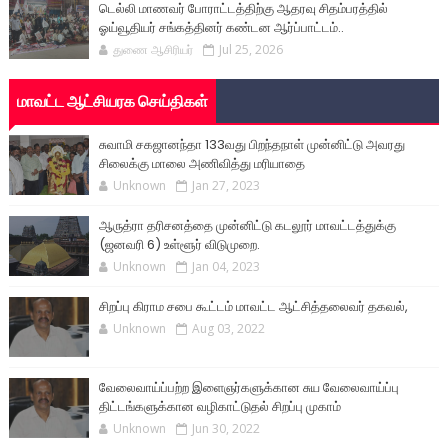
டெல்லி மாணவர் போராட்டத்திற்கு ஆதரவு சிதம்பரத்தில்
ஓய்வூதியர் சங்கத்தினர் கண்டன ஆர்ப்பாட்டம்..
துணை ஆசிரியர்
Jul 25, 2026
மாவட்ட ஆட்சியரக செய்திகள்
சுவாமி சகஜானந்தா 133வது பிறந்தநாள் முன்னிட்டு அவரது
சிலைக்கு மாலை அணிவித்து மரியாதை
Unknown
Jan 27, 2023
ஆருத்ரா தரிசனத்தை முன்னிட்டு கடலூர் மாவட்டத்துக்கு
(ஜனவரி 6) உள்ளூர் விடுமுறை.
Unknown
Jan 04, 2023
சிறப்பு கிராம சபை கூட்டம் மாவட்ட ஆட்சித்தலைவர் தகவல்,
Unknown
Aug 03, 2022
வேலைவாய்ப்பற்ற இளைஞர்களுக்கான சுய வேலைவாய்ப்பு
திட்டங்களுக்கான வழிகாட்டுதல் சிறப்பு முகாம்
Unknown
Jun 30, 2022