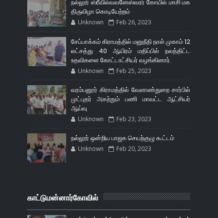
நல்லூர் ஸ்ரீவில்வவனேஸ்வரர் கோயில் மாசி மக
திருவிழா கொடியேற்றம்
Unknown
Feb 26, 2023
சேப்பாக்கம் கிராமத்தில் மனுநீதி நாள் முகாம் 12
லட்சத்து 40 ஆயிரம் மதிப்பில் நலத்திட்ட
உதவிகளை கோட்டாட்சியர் வழங்கினார்.
Unknown
Feb 25, 2023
வரம்பனூர் கிராமத்தில் வேளாண்துறை சார்பில்
முட்புதர் அகற்றும் பணி மாவட்ட ஆட்சியர்
ஆய்வு
Unknown
Feb 23, 2023
நல்லூர் ஒன்றிய பாஜக செயற்குழு கூட்டம்
Unknown
Feb 20, 2023
காட்டுமன்னார்கோவில்