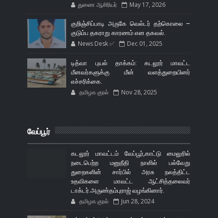
துணை ஆசிரியர்
May 17, 2026
குறிஞ்சிப்பாடி அருகே வெல்டர் தற்கொலை –
குடும்ப தகராறு காரணம் என தகவல்.
News Desk ✅
Dec 01, 2025
டித்வா புயல் தாக்கம்: கடலூர் மாவட்ட
மீனவர்களுக்கு மீன் வளத்துறையினர்
எச்சரிக்கை.
தமிழக குரல்
Nov 28, 2025
வேப்பூர்
கடலூர் மாவட்டம் வேப்பூர்,காட்டு மைலுரில்
நடைபெற்ற மனுநீதி நாளில் பல்வேறு
துறைகளின் சார்பில் அரசு நலத்திட்ட
உதவிகளை மாவட்ட ஆட்சித்தலைவர்
டாக்டர்.அருண்தம்புராஜ் வழங்கினார்.
தமிழக குரல்
Jun 28, 2024