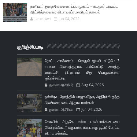
தனியார் துறை வேலைவாய்ப்பு முகாம் - கடலூர் மாவட்ட
ஆட்சித்தலைவர் கி.பாலசுப்ரமணியம் தகவல்
Unknown
Jun 04, 2022
குறிஞ்சிப்பாடி
ரோட்ட காணோம்... வெறும் ஜல்லி மட்டுமே..?
சாலை அமைத்ததாக கல்வெட்டு வைத்த
ஊராட்சி நிர்வாகம் மீது பொதுமக்கள்
குற்றச்சாட்டு.
துணை ஆசிரியர்
Aug 04, 2026
நள்ளிரவு நேரத்தில் பாஜகவிற்கு அதிர்ச்சி தந்த
அண்ணாமலை ஆதரவாளர்கள்..
துணை ஆசிரியர்
Jun 04, 2026
கோவில் அருகே உள்ள டாஸ்மாக்கடையை
அகற்றக்கோரி மதுபான கடைக்கு பூட்டு போட்ட
கிராம மக்கள்..