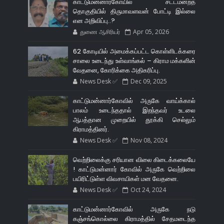
காட்டுமன்னார்கோயில் சட்டமன்றத்
தொகுதியில் திருமாவளவன் போட்டி இல்லை
என அறிவிப்பு..?
துணை ஆசிரியர்
Apr 05, 2026
62 கோடியில் அமைக்கப்பட்ட கொள்ளிடக்கரை
சாலை உடைந்து உள்வாங்கல் – கிராம மக்களின்
வேதனை, கோரிக்கை அதிகரிப்பு.
News Desk ✅
Dec 09, 2025
காட்டுமன்னார்கோவில் அருகே வாய்க்கால்
பாலம் உடைந்ததால் இறந்தவர் உடலை
ஆபத்தான முறையில் தூக்கி செல்லும்
கிராமத்தினர்.
News Desk ✅
Nov 08, 2024
வெற்றிலைக்கு சரியான விலை கிடைக்கலையே
! காட்டுமன்னார் கோவில் அருகே வெற்றிலை
பயிரிட்டுள்ள விவசாயிகள் மன வேதனை.
News Desk ✅
Oct 24, 2024
காட்டுமன்னார்கோவில் அருகே நடு
கஞ்சங்கொல்லை கிராமத்தில் சேதமடைந்த