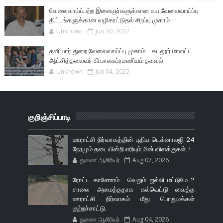
வேலைவாய்ப்பற்ற இளைஞர்களுக்கான சுய வேலைவாய்ப்பு
திட்டங்களுக்கான வழிகாட்டுதல் சிறப்பு முகாம்
Unknown
Jun 30, 2022
தனியார் துறை வேலைவாய்ப்பு முகாம் - கடலூர் மாவட்ட
ஆட்சித்தலைவர் கி.பாலசுப்ரமணியம் தகவல்
Unknown
Jun 04, 2022
குறிஞ்சிப்பாடி
ஊராட்சி நிர்வாகத்தின் புதிய டெக்னாலஜி 24
நேரமும் தடையின்றி எரியும் மின் விளக்குகள்..!
துணை ஆசிரியர்
Aug 07, 2026
ரோட்ட காணோம்... வெறும் ஜல்லி மட்டுமே..?
சாலை அமைத்ததாக கல்வெட்டு வைத்த
ஊராட்சி நிர்வாகம் மீது பொதுமக்கள்
குற்றச்சாட்டு.
துணை ஆசிரியர்
Aug 04, 2026