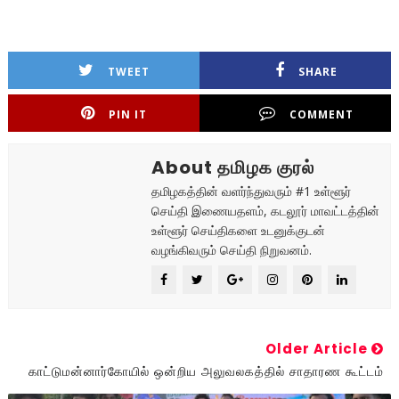
TWEET
SHARE
PIN IT
COMMENT
About தமிழக குரல்
தமிழகத்தின் வளர்ந்துவரும் #1 உள்ளூர்
செய்தி இணையதளம், கடலூர் மாவட்டத்தின்
உள்ளூர் செய்திகளை உடனுக்குடன்
வழங்கிவரும் செய்தி நிறுவனம்.
Older Article
காட்டுமன்னார்கோயில் ஒன்றிய அலுவலகத்தில் சாதாரண கூட்டம்