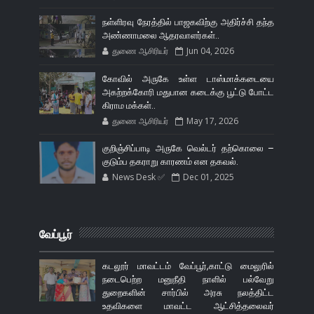
நள்ளிரவு நேரத்தில் பாஜகவிற்கு அதிர்ச்சி தந்த
அண்ணாமலை ஆதரவாளர்கள்..
துணை ஆசிரியர்
Jun 04, 2026
கோவில் அருகே உள்ள டாஸ்மாக்கடையை
அகற்றக்கோரி மதுபான கடைக்கு பூட்டு போட்ட
கிராம மக்கள்..
துணை ஆசிரியர்
May 17, 2026
குறிஞ்சிப்பாடி அருகே வெல்டர் தற்கொலை –
குடும்ப தகராறு காரணம் என தகவல்.
News Desk ✅
Dec 01, 2025
வேப்பூர்
கடலூர் மாவட்டம் வேப்பூர்,காட்டு மைலுரில்
நடைபெற்ற மனுநீதி நாளில் பல்வேறு
துறைகளின் சார்பில் அரசு நலத்திட்ட
உதவிகளை மாவட்ட ஆட்சித்தலைவர்