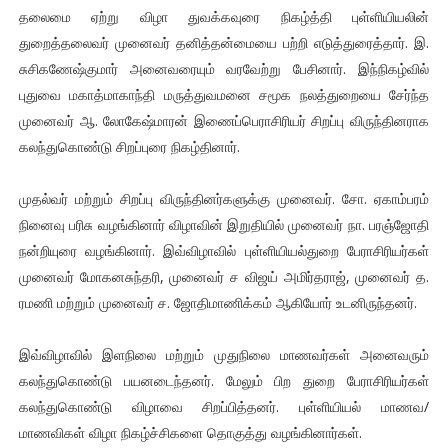
தலைமை ஏற்று விழா துவக்கவுரை நிகழ்த்தி புள்ளியியலின்
துறைத்தலைவர் முனைவர் தனித்தன்மையை பற்றி எடுத்துரைத்தார். இ.
சுசிகணேஷ்குமார் அனைவரையும் வரவேற்று பேசினார். இந்நிகழ்வில்
புதுவை மகாத்மாகாந்தி மருத்துவமனை சமூக நலத்துறையை சேர்ந்த
முனைவர் ஆ. லோகேஷ்மாரன் இணைப்பெராசிரியர் சிறப்பு விருந்தினராக
கலந்துகொண்டு சிறப்புரை நிகழ்தினார்.
முதல்வர் மற்றும் சிறப்பு விருந்தினர்களுக்கு முனைவர். சோ. ஏகாம்பரம்
நினைவு பரிசு வழங்கினார் விழாவின் இறுதியில் முனைவர் நா. பரஞ்ஜோதி
நன்றியுரை வழங்கினார். இவ்விழாவில் புள்ளியியல்துறை பேராசிரியர்கள்
முனைவர் மோகனசுந்தரி, முனைவர் ச விஜய் அமிர்தராஜ், முனைவர் த.
ரமணி மற்றும் முனைவர் ச. ஜோதிமாணிக்கம் ஆகியோர் உடனிருந்தனர்.
இவ்விழாவில் இளநிலை மற்றும் முதுநிலை மாணவர்கள் அனைவரும்
கலந்துகொண்டு பயனடைந்தனர். மேலும் பிற துறை பேராசிரியர்கள்
கலந்துகொண்டு விழாவை சிறப்பித்தனர். புள்ளியியல் மாணவ/
மாணவிகள் விழா நிகழ்ச்சிகளை தொகுத்து வழங்கினார்கள்.