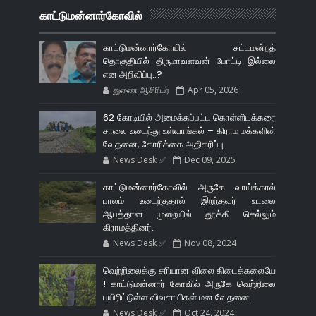
காட்டுமன்னார்கோவில்
காட்டுமன்னார்கோயில் சட்டமன்றத்
தொகுதியில் திருமாவளவன் போட்டி இல்லை
என அறிவிப்பு..?
துணை ஆசிரியர்
Apr 05, 2026
62 கோடியில் அமைக்கப்பட்ட கொள்ளிடக்கரை
சாலை உடைந்து உள்வாங்கல் – கிராம மக்களின்
வேதனை, கோரிக்கை அதிகரிப்பு.
News Desk ✅
Dec 09, 2025
காட்டுமன்னார்கோவில் அருகே வாய்க்கால்
பாலம் உடைந்ததால் இறந்தவர் உடலை
ஆபத்தான முறையில் தூக்கி செல்லும்
கிராமத்தினர்.
News Desk ✅
Nov 08, 2024
வெற்றிலைக்கு சரியான விலை கிடைக்கலையே
! காட்டுமன்னார் கோவில் அருகே வெற்றிலை
பயிரிட்டுள்ள விவசாயிகள் மன வேதனை.
News Desk ✅
Oct 24, 2024