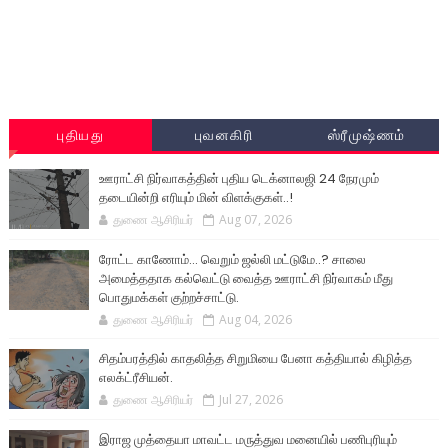
புதியது
புவனகிரி
ஸ்ரீமுஷ்ணம்
ஊராட்சி நிர்வாகத்தின் புதிய டெக்னாலஜி 24 நேரமும்
தடையின்றி எரியும் மின் விளக்குகள்..!
துணை ஆசிரியர்
Aug 07, 2026
ரோட்ட காணோம்... வெறும் ஜல்லி மட்டுமே..? சாலை
அமைத்ததாக கல்வெட்டு வைத்த ஊராட்சி நிர்வாகம் மீது
பொதுமக்கள் குற்றச்சாட்டு.
துணை ஆசிரியர்
Aug 04, 2026
சிதம்பரத்தில் காதலித்த சிறுமியை பேனா கத்தியால் கிழித்த
எலக்ட்ரீசியன்.
துணை ஆசிரியர்
Jul 27, 2026
இராஜ முத்தையா மாவட்ட மருத்துவ மனையில் பணிபுரியும்