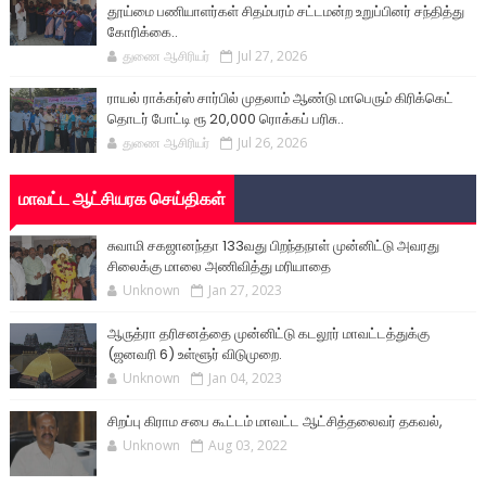
தூய்மை பணியாளர்கள் சிதம்பரம் சட்டமன்ற உறுப்பினர் சந்தித்து
கோரிக்கை..
துணை ஆசிரியர்
Jul 27, 2026
ராயல் ராக்கர்ஸ் சார்பில் முதலாம் ஆண்டு மாபெரும் கிரிக்கெட்
தொடர் போட்டி ரூ 20,000 ரொக்கப் பரிசு..
துணை ஆசிரியர்
Jul 26, 2026
மாவட்ட ஆட்சியரக செய்திகள்
சுவாமி சகஜானந்தா 133வது பிறந்தநாள் முன்னிட்டு அவரது
சிலைக்கு மாலை அணிவித்து மரியாதை
Unknown
Jan 27, 2023
ஆருத்ரா தரிசனத்தை முன்னிட்டு கடலூர் மாவட்டத்துக்கு
(ஜனவரி 6) உள்ளூர் விடுமுறை.
Unknown
Jan 04, 2023
சிறப்பு கிராம சபை கூட்டம் மாவட்ட ஆட்சித்தலைவர் தகவல்,
Unknown
Aug 03, 2022