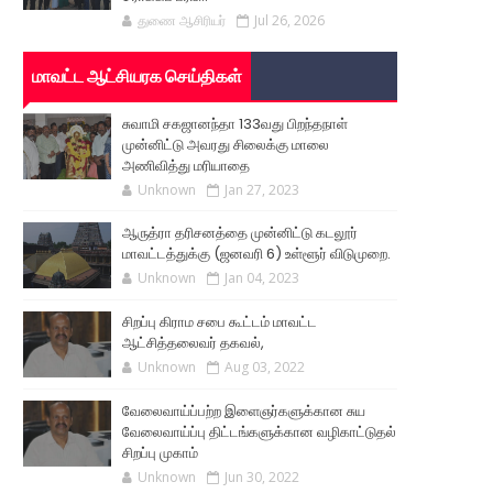
துணை ஆசிரியர்
Jul 26, 2026
மாவட்ட ஆட்சியரக செய்திகள்
சுவாமி சகஜானந்தா 133வது பிறந்தநாள்
முன்னிட்டு அவரது சிலைக்கு மாலை
அணிவித்து மரியாதை
Unknown
Jan 27, 2023
ஆருத்ரா தரிசனத்தை முன்னிட்டு கடலூர்
மாவட்டத்துக்கு (ஜனவரி 6) உள்ளூர் விடுமுறை.
Unknown
Jan 04, 2023
சிறப்பு கிராம சபை கூட்டம் மாவட்ட
ஆட்சித்தலைவர் தகவல்,
Unknown
Aug 03, 2022
வேலைவாய்ப்பற்ற இளைஞர்களுக்கான சுய
வேலைவாய்ப்பு திட்டங்களுக்கான வழிகாட்டுதல்
சிறப்பு முகாம்
Unknown
Jun 30, 2022