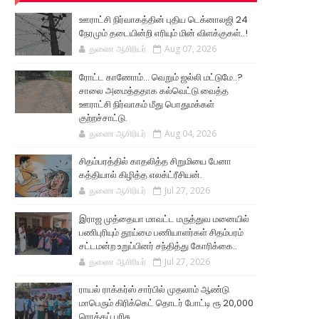
ஊராட்சி நிர்வாகத்தின் புதிய டெக்னாலஜி 24
நேரமும் தடையின்றி எரியும் மின் விளக்குகள்..!
துணை ஆசிரியர்
Aug 07, 2026
ரோட்ட காணோம்... வெறும் ஜல்லி மட்டுமே..?
சாலை அமைத்ததாக கல்வெட்டு வைத்த
ஊராட்சி நிர்வாகம் மீது பொதுமக்கள்
குற்றச்சாட்டு.
துணை ஆசிரியர்
Aug 04, 2026
சிதம்பரத்தில் காதலித்த சிறுமியை பேனா
கத்தியால் கிழித்த எலக்ட்ரீசியன்.
துணை ஆசிரியர்
Jul 27, 2026
இராஜ முத்தையா மாவட்ட மருத்துவ மனையில்
பணிபுரியும் தூய்மை பணியாளர்கள் சிதம்பரம்
சட்டமன்ற உறுப்பினர் சந்தித்து கோரிக்கை..
துணை ஆசிரியர்
Jul 27, 2026
ராயல் ராக்கர்ஸ் சார்பில் முதலாம் ஆண்டு
மாபெரும் கிரிக்கெட் தொடர் போட்டி ரூ 20,000
ரொக்கப் பரிசு..