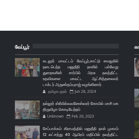
வேப்பூர்
க
கடலூர் மாவட்டம் வேப்பூர்,காட்டு மைலுரில்
நடைபெற்ற மனுநீதி நாளில் பல்வேறு
துறைகளின் சார்பில் அரசு நலத்திட்ட
உதவிகளை மாவட்ட ஆட்சித்தலைவர்
டாக்டர்.அருண்தம்புராஜ் வழங்கினார்.
தமிழக குரல்
Jun 28, 2024
நல்லூர் ஸ்ரீவில்வவனேஸ்வரர் கோயில் மாசி மக
திருவிழா கொடியேற்றம்
Unknown
Feb 26, 2023
சேப்பாக்கம் கிராமத்தில் மனுநீதி நாள் முகாம்
12 லட்சத்து 40 ஆயிரம் மதிப்பில் நலத்திட்ட