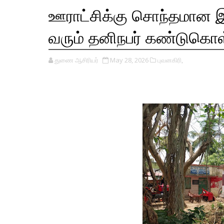
ஊராட்சிக்கு சொந்தமான இட
வரும் தனிநபர் கண்டுகொள
துணை ஆசிரியர்
May 28, 2026
புவனகிரி,