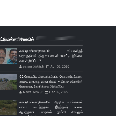
ாட்டுமன்னார்கோவில்
காட்டுமன்னார்கோயில் சட்டமன்றத்
தொகுதியில் திருமாவளவன் போட்டி இல்லை
என அறிவிப்பு..?
துணை ஆசிரியர்
Apr 05, 2026
62 கோடியில் அமைக்கப்பட்ட கொள்ளிடக்கரை
சாலை உடைந்து உள்வாங்கல் – கிராம மக்களின்
வேதனை, கோரிக்கை அதிகரிப்பு.
News Desk ✅
Dec 09, 2025
காட்டுமன்னார்கோவில் அருகே வாய்க்கால்
பாலம் உடைந்ததால் இறந்தவர் உடலை
ஆபத்தான முறையில் தூக்கி செல்லும்