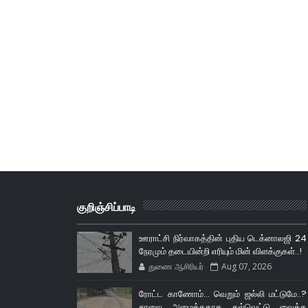
குறிஞ்சிப்பாடி
ஊராட்சி நிர்வாகத்தின் புதிய டெக்னாலஜி 24
நேரமும் தடையின்றி எரியும் மின் விளக்குகள்..!
துணை ஆசிரியர்
Aug 07, 2026
ரோட்ட காணோம்... வெறும் ஜல்லி மட்டுமே..?
சாலை அமைத்ததாக கல்வெட்டு வைத்த