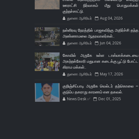
ஊராட்சி நிர்வாகம் மீது பொதுமக்கள்
குற்றச்சாட்டு.
துணை ஆசிரியர்
Aug 04, 2026
நள்ளிரவு நேரத்தில் பாஜகவிற்கு அதிர்ச்சி தந்த
அண்ணாமலை ஆதரவாளர்கள்..
துணை ஆசிரியர்
Jun 04, 2026
கோவில் அருகே உள்ள டாஸ்மாக்கடையை
அகற்றக்கோரி மதுபான கடைக்கு பூட்டு போட்ட
கிராம மக்கள்..
துணை ஆசிரியர்
May 17, 2026
குறிஞ்சிப்பாடி அருகே வெல்டர் தற்கொலை –
குடும்ப தகராறு காரணம் என தகவல்.
News Desk ✅
Dec 01, 2025