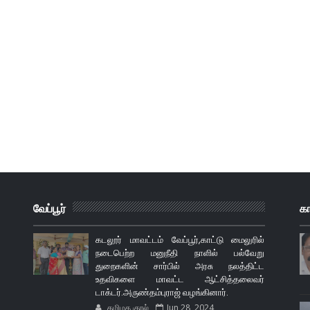
வேப்பூர்
க
கடலூர் மாவட்டம் வேப்பூர்,காட்டு மைலுரில்
நடைபெற்ற மனுநீதி நாளில் பல்வேறு
துறைகளின் சார்பில் அரசு நலத்திட்ட
உதவிகளை மாவட்ட ஆட்சித்தலைவர்
டாக்டர்.அருண்தம்புராஜ் வழங்கினார்.
தமிழக குரல்
Jun 28, 2024