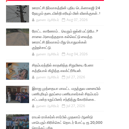
ஊராட்சி நிர்வாகத்தின் புதிய டெக்னாலஜி 24
நேரமும் தடையின்றி எரியும் மின் விளக்குகள்..!
துணை ஆசிரியர்
Aug 07, 2026
ரோட்ட காணோம்... வெறும் ஜல்லி மட்டுமே..?
சாலை அமைத்ததாக கல்வெட்டு வைத்த
ஊராட்சி நிர்வாகம் மீது பொதுமக்கள்
குற்றச்சாட்டு.
துணை ஆசிரியர்
Aug 04, 2026
சிதம்பரத்தில் காதலித்த சிறுமியை பேனா
கத்தியால் கிழித்த எலக்ட்ரீசியன்.
துணை ஆசிரியர்
Jul 27, 2026
இராஜ முத்தையா மாவட்ட மருத்துவ மனையில்
பணிபுரியும் தூய்மை பணியாளர்கள் சிதம்பரம்
சட்டமன்ற உறுப்பினர் சந்தித்து கோரிக்கை..
துணை ஆசிரியர்
Jul 27, 2026
ராயல் ராக்கர்ஸ் சார்பில் முதலாம் ஆண்டு
மாபெரும் கிரிக்கெட் தொடர் போட்டி ரூ 20,000
ரொக்கப் பரிசு..