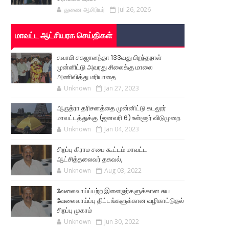
துணை ஆசிரியர்
Jul 26, 2026
மாவட்ட ஆட்சியரக செய்திகள்
சுவாமி சகஜானந்தா 133வது பிறந்தநாள்
முன்னிட்டு அவரது சிலைக்கு மாலை
அணிவித்து மரியாதை
Unknown
Jan 27, 2023
ஆருத்ரா தரிசனத்தை முன்னிட்டு கடலூர்
மாவட்டத்துக்கு (ஜனவரி 6) உள்ளூர் விடுமுறை.
Unknown
Jan 04, 2023
சிறப்பு கிராம சபை கூட்டம் மாவட்ட
ஆட்சித்தலைவர் தகவல்,
Unknown
Aug 03, 2022
வேலைவாய்ப்பற்ற இளைஞர்களுக்கான சுய
வேலைவாய்ப்பு திட்டங்களுக்கான வழிகாட்டுதல்
சிறப்பு முகாம்
Unknown
Jun 30, 2022