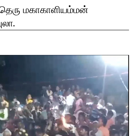
் தெரு மகாகாளியம்மன்
ுலா.