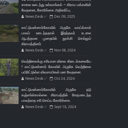
சாலை உடைந்து உள்வாங்கல் – கிராம மக்களின்
வேதனை, கோரிக்கை அதிகரிப்பு.
News Desk ✅
Dec 09, 2025
காட்டுமன்னார்கோவில் அருகே வாய்க்கால்
பாலம் உடைந்ததால் இறந்தவர் உடலை
ஆபத்தான முறையில் தூக்கி செல்லும்
கிராமத்தினர்.
News Desk ✅
Nov 08, 2024
வெற்றிலைக்கு சரியான விலை கிடைக்கலையே
! காட்டுமன்னார் கோவில் அருகே வெற்றிலை
பயிரிட்டுள்ள விவசாயிகள் மன வேதனை.
News Desk ✅
Oct 24, 2024
காட்டுமன்னார்கோவில் அருகே நடு
கஞ்சங்கொல்லை கிராமத்தில் சேதமடைந்த
பாலத்தை சரி செய்ய கோரிக்கை.
News Desk ✅
Sept 18, 2024