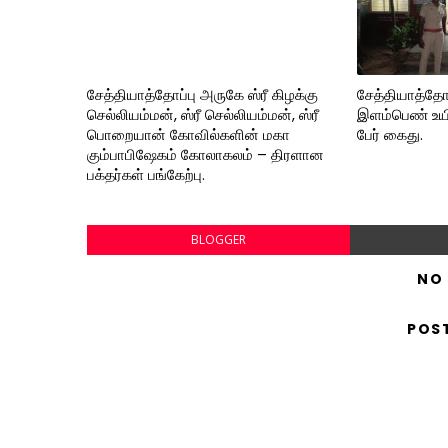
சேத்தியாத்தோப்பு அருகே ஸ்ரீ கிழக்கு
சேத்தியாத்தோப
செல்லியம்மன், ஸ்ரீ செல்லியம்மன், ஸ்ரீ
இளம்பெண் உயிரி
பொறையான் கோவில்களின் மகா
பேர் கைது.
கும்பாபிஷேகம் கோலாகலம் – திரளான
பக்தர்கள் பங்கேற்பு.
BLOGGER
NO
POS