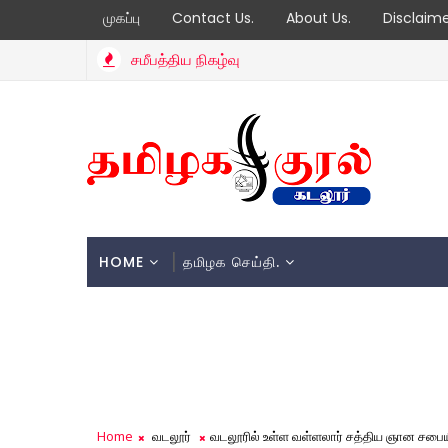
முகப்பு
Contact Us.
About Us.
Disclaim
சமீபத்திய நிகழ்வு
HOME
தமிழக செய்தி.
Home
வடலூர்
வடலூரில் உள்ள வள்ளலார் சத்திய ஞான சபையி