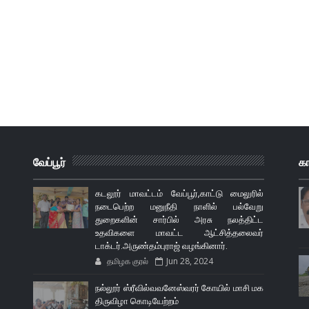
வேப்பூர்
க
கடலூர் மாவட்டம் வேப்பூர்,காட்டு மைலுரில்
நடைபெற்ற மனுநீதி நாளில் பல்வேறு
துறைகளின் சார்பில் அரசு நலத்திட்ட
உதவிகளை மாவட்ட ஆட்சித்தலைவர்
டாக்டர்.அருண்தம்புராஜ் வழங்கினார்.
தமிழக குரல்
Jun 28, 2024
நல்லூர் ஸ்ரீவில்வவனேஸ்வரர் கோயில் மாசி மக
திருவிழா கொடியேற்றம்