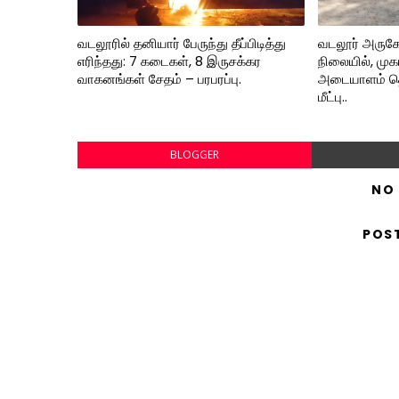
வடலூரில் தனியார் பேருந்து தீப்பிடித்து
வடலூர் அருகே
எரிந்தது: 7 கடைகள், 8 இருசக்கர
நிலையில், முக
வாகனங்கள் சேதம் – பரபரப்பு.
அடையாளம் தெ
மீட்பு..
BLOGGER
NO
POS