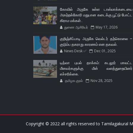
கோவில் அருகே உள்ள டாஸ்மாக்கடையை
அகற்றக்கோரி மதுபான கடைக்கு பூட்டு போட்ட
கிராம மக்கள்..
துணை ஆசிரியர்
May 17, 2026
குறிஞ்சிப்பாடி அருகே வெல்டர் தற்கொலை –
குடும்ப தகராறு காரணம் என தகவல்.
News Desk ✅
Dec 01, 2025
டித்வா புயல் தாக்கம்: கடலூர் மாவட்ட
மீனவர்களுக்கு மீன் வளத்துறையினர்
எச்சரிக்கை.
தமிழக குரல்
Nov 28, 2025
Copyright © 2022 all rights reserved to
Tamilagakural M