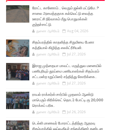
ரோட்ட காணோம்... வெறும் ஜல்லி மட்டுமே..?
சாலை அமைத்ததாக கல்வெட்டு வைத்த
ஊராட்சி நிர்வாகம் மீது பொதுமக்கள்
குற்றச்சாட்டு.
துணை ஆசிரியர்
Aug 04, 2026
சிதம்பரத்தில் காதலித்த சிறுமியை பேனா
கத்தியால் கிழித்த எலக்ட்ரீசியன்.
துணை ஆசிரியர்
Jul 27, 2026
இராஜ முத்தையா மாவட்ட மருத்துவ மனையில்
பணிபுரியும் தூய்மை பணியாளர்கள் சிதம்பரம்
சட்டமன்ற உறுப்பினர் சந்தித்து கோரிக்கை..
துணை ஆசிரியர்
Jul 27, 2026
ராயல் ராக்கர்ஸ் சார்பில் முதலாம் ஆண்டு
மாபெரும் கிரிக்கெட் தொடர் போட்டி ரூ 20,000
ரொக்கப் பரிசு..
துணை ஆசிரியர்
Jul 26, 2026
டெல்லி மாணவர் போராட்டத்திற்கு ஆதரவு
சிதம்பரத்தில் ஓய்வூதியர் சங்கத்தினர் கண்டன