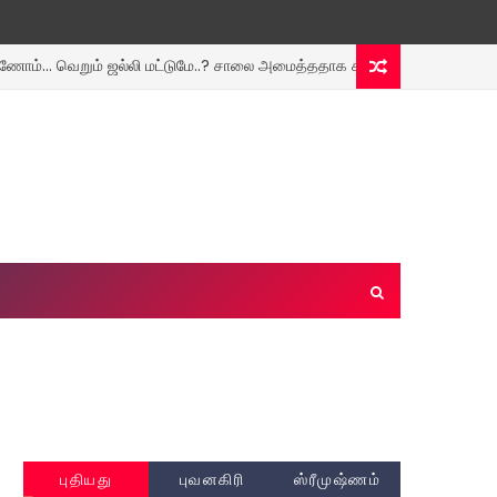
ெறும் ஜல்லி மட்டுமே..? சாலை அமைத்ததாக கல்வெட்டு வைத்த ஊராட்சி நிர்வாக
புதியது
புவனகிரி
ஸ்ரீமுஷ்ணம்