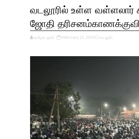
வடலூரில் உள்ள வள்ளலார்
ஜோதி தரிசனம்காணக்குவிந்
தமிழக குரல்
February 22, 2024
வடலூர்,