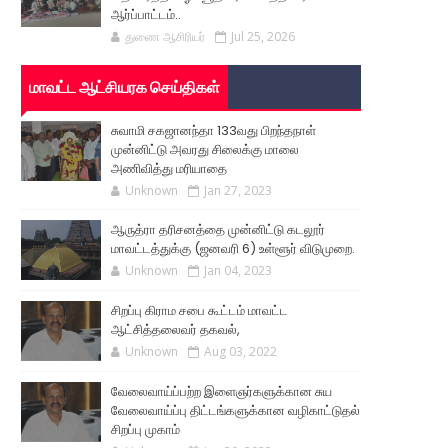
ஆர்ப்பாட்டம்..
துணை ஆசிரியர்
Jul 25, 2026
மாவட்ட ஆட்சியரக செய்திகள்
சுவாமி சகஜானந்தா 133வது பிறந்தநாள்
முன்னிட்டு அவரது சிலைக்கு மாலை
அணிவித்து மரியாதை
Unknown
Jan 27, 2023
ஆருத்ரா தரிசனத்தை முன்னிட்டு கடலூர்
மாவட்டத்துக்கு (ஜனவரி 6) உள்ளூர் விடுமுறை.
Unknown
Jan 04, 2023
சிறப்பு கிராம சபை கூட்டம் மாவட்ட
ஆட்சித்தலைவர் தகவல்,
Unknown
Aug 03, 2022
வேலைவாய்ப்பற்ற இளைஞர்களுக்கான சுய
வேலைவாய்ப்பு திட்டங்களுக்கான வழிகாட்டுதல்
சிறப்பு முகாம்